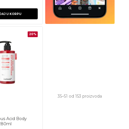
DAJ U KORPU
20%
Sortirano
35–51 od 153 proizvoda
po
najnovijem
us Acid Body
 280ml