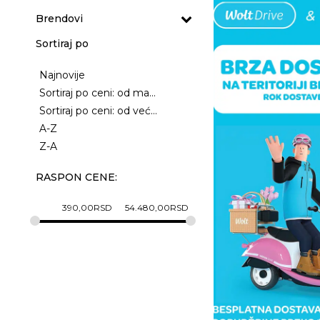
Brendovi
Sortiraj po
Najnovije
Sortiraj po ceni: od manje ka većoj
Sortiraj po ceni: od veće ka manjoj
A-Z
Z-A
RASPON CENE:
390,00
RSD
54.480,00
RSD