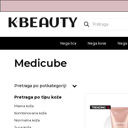
Products
search
Nega lica
Nega kose
Nega 
Medicube
Pretraga po potkategoriji
Pretraga po tipu kože
da
Masna koža
da
Kombinovana koža
da
Normalna koža
da
Suva koža