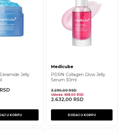
Medicube
 Ceramide Jelly
PDRN Collagen Glow Jelly
l
Serum 30ml
RSD
3.290,00
RSD
Ušteda:
658,00
RSD
2.632,00
RSD
DAJ U KORPU
DODAJ U KORPU