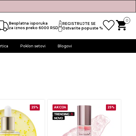
0
Besplatna isporuka
REGISTRUJTE SE
za iznos preko 6000 RSD
Ostvarite popuste %
rtica
Poklon setovi
Blogovi
25%
AKCIJA
25%