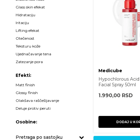
da
Glass skin efekat
da
Hidrataciju
da
Iritaciju
da
Lifting efekat
da
Otečenost
da
da
Teksturu kože
da
Ujednačavanje tena
da
Zatezanje pora
Medicube
Efekti:
Hypochlorous Acid 
da
Facial Spray 50ml
Matt finish
da
Glossy finish
1.990,00
RSD
da
Olakšava raščešljavanje
da
Deluje protiv peruti
Osobine:
DODAJ U KO
Pretraga po sastojku