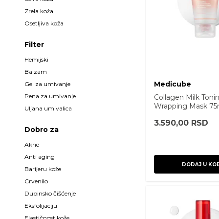
da
Zrela koža
da
Osetljiva koža
Filter
da
Hemijski
da
Balzam
da
Medicube
Gel za umivanje
da
Pena za umivanje
Collagen Milk Toni
Wrapping Mask 75
da
Uljana umivalica
3.590,00
RSD
Dobro za
da
Akne
da
Anti aging
DODAJ U KO
da
Barijeru kože
da
Crvenilo
da
Dubinsko čišćenje
da
Eksfolijaciju
da
Elastičnost kože