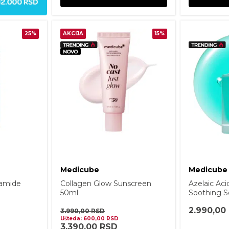
25%
AKCIJA
15%
Medicube
Medicube
namide
Collagen Glow Sunscreen
Azelaic Aci
50ml
Soothing 
2.990,00
3.990,00
RSD
Ušteda:
600,00
RSD
3.390,00
RSD