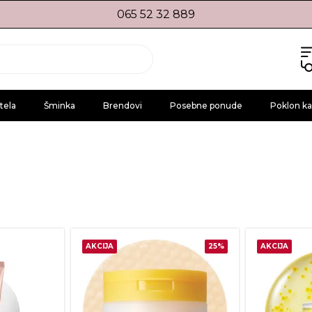
065 52 32 889
tela
Šminka
Brendovi
Posebne ponude
Poklon ka
AKCIJA
25%
AKCIJA