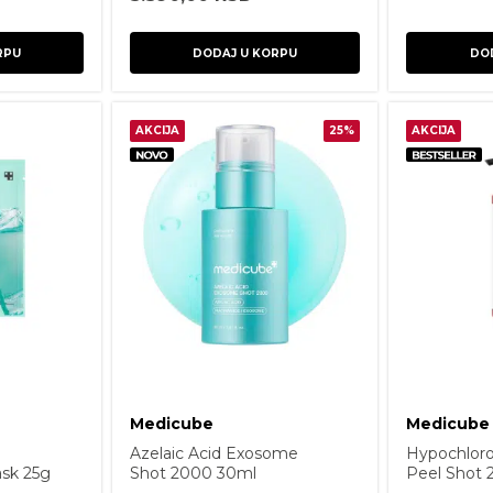
RPU
DODAJ U KORPU
DO
AKCIJA
25%
AKCIJA
Medicube
Medicube
Azelaic Acid Exosome
Hypochloro
sk 25g
Shot 2000 30ml
Peel Shot