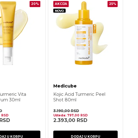
20%
AKCIJA
25%
Medicube
Turmeric Vita
Kojic Acid Turmeric Peel
erum 30ml
Shot 80ml
D
3.190,00
RSD
0
RSD
Ušteda:
797,00
RSD
RSD
2.393,00
RSD
DAJ U KORPU
DODAJ U KORPU