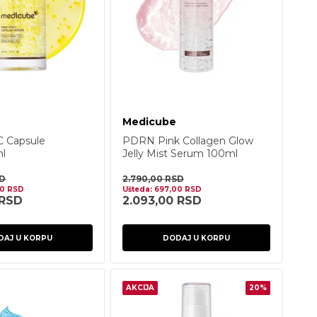
Medicube
C Capsule
PDRN Pink Collagen Glow
l
Jelly Mist Serum 100ml
D
2.790,00
RSD
00
RSD
Ušteda:
697,00
RSD
RSD
2.093,00
RSD
DAJ U KORPU
DODAJ U KORPU
AKCIJA
20%