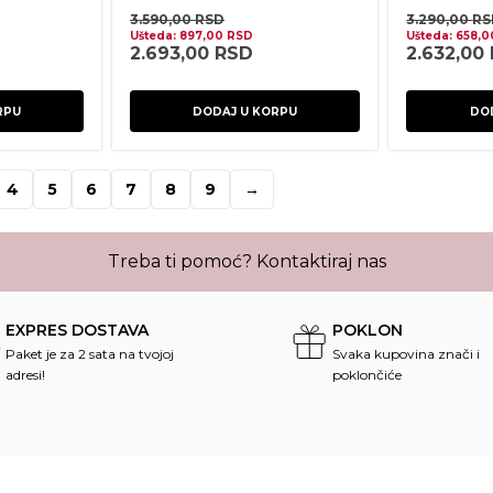
3.590,00
RSD
3.290,00
RS
Ušteda:
897,00
RSD
Ušteda:
658,
2.693,00
RSD
2.632,00
RPU
DODAJ U KORPU
DO
4
5
6
7
8
9
→
Treba ti pomoć?
Kontaktiraj nas
EXPRES DOSTAVA
POKLON
Paket je za 2 sata na tvojoj
Svaka kupovina znači i
adresi!
poklončiće