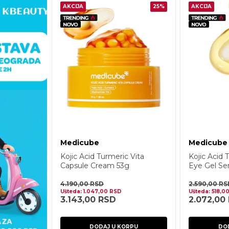
AKCIJA
25%
AKCIJA
Medicube
Medicube
Kojic Acid Turmeric Vita
Kojic Acid 
Capsule Cream 53g
Eye Gel S
4.190,00
RSD
2.590,00
RS
Ušteda:
1.047,00
RSD
Ušteda:
518,0
3.143,00
RSD
2.072,00
DODAJ U KORPU
DO