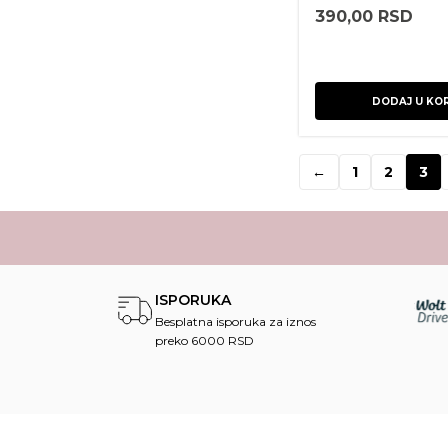
x 1ea
390,00
RSD
DODAJ U KO
←
1
2
3
ISPORUKA
Besplatna isporuka za iznos
preko 6000 RSD