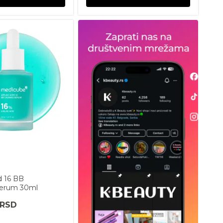
d 16 BB
Serum 30ml
RSD