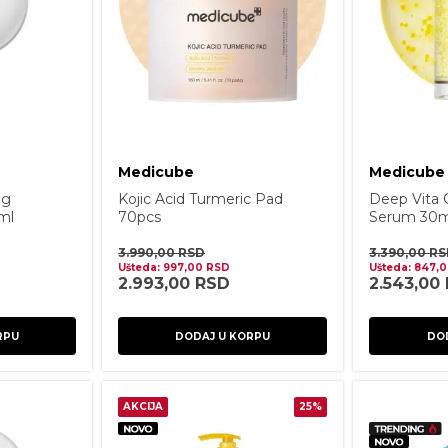
Medicube
Medicube
ng
Kojic Acid Turmeric Pad
Deep Vita 
ml
70pcs
Serum 30m
3.990,00
RSD
3.390,00
RS
Ušteda:
997,00
RSD
Ušteda:
847,
2.993,00
RSD
2.543,00
RPU
DODAJ U KORPU
DO
AKCIJA
25%