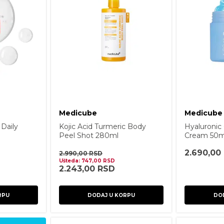
Medicube
Medicube
Daily
Kojic Acid Turmeric Body
Hyaluronic
Peel Shot 280ml
Cream 50m
2.690,00
2.990,00
RSD
Ušteda:
747,00
RSD
2.243,00
RSD
RPU
DODAJ U KORPU
DO