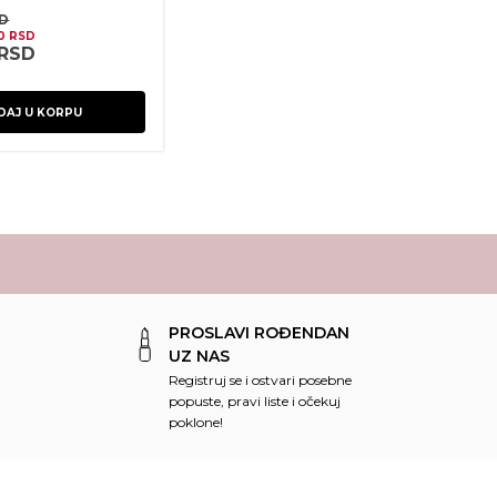
D
00
RSD
RSD
DAJ U KORPU
PROSLAVI ROĐENDAN
UZ NAS
Registruj se i ostvari posebne
popuste, pravi liste i očekuj
poklone!