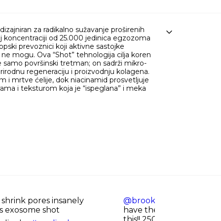
jniran za radikalno sužavanje proširenih
j koncentraciji od 25.000 jedinica egzozoma
pski prevoznici koji aktivne sastojke
ne mogu. Ova “Shot” tehnologija cilja koren
e samo površinski tretman; on sadrži mikro-
rirodnu regeneraciju i proizvodnju kolagena.
i mrtve ćelije, dok niacinamid prosvetljuje
rama i teksturom koja je “ispeglana” i meka
shrink pores insanely
@brooklynreviewsxoxo
y
s exosome shot
have the BEST looking sk
this!! 25000 little needl