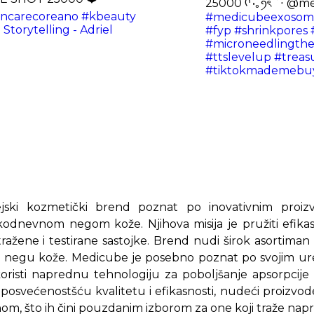
25000 ᡣ •｡ꪆৎ ˚⋅ @
incarecoreano
#kbeauty
#medicubeexosom
Storytelling - Adriel
#fyp
#shrinkpores
#microneedlingthe
#ttslevelup
#treas
#tiktokmademebuy
jski kozmetički brend poznat po inovativnim proiz
kodnevnom negom kože. Njihova misija je pružiti efikas
istražene i testirane sastojke. Brend nudi širok asortima
a negu kože. Medicube je posebno poznat po svojim ur
koristi naprednu tehnologiju za poboljšanje apsorpcije
 posvećenostšću kvalitetu i efikasnosti, nudeći proizvod
m, što ih čini pouzdanim izborom za one koji traže na