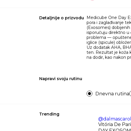
Medicube One Day Exo
Detaljnije o prizvodu
pora i zaglađivanje t
(Exosomes) dobijenih i
isporučuju direktno u
problema — opuštene z
iglice (spicule) oblo
Uz dodatak AHA, BHA i
ten. Rezultat je koža
na dodir, kao nakon p
Napravi svoju rutinu
Dnevna rutina
Trending
@dalmascarol
Vitória De Pa
DAY EXOSOME