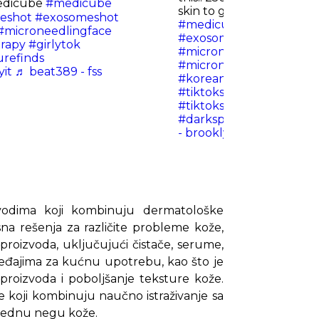
medicube
#medicube
skin to generate new skin
eshot
#exosomeshot
#medicube
#medicubee
#microneedlingface
#exosomeshot25000
rapy
#girlytok
#microneedlingface
#ze
urefinds
#microneedlinginabottl
it
♬ beat389 - fss
#koreanskincare
#glasss
#tiktokshopcreatorpicks
#tiktokshopspringglow
#darkspots
#acnescars
♬
- brooklyn
vodima koji kombinuju dermatološke
na rešenja za različite probleme kože,
n proizvoda, uključujući čistače, serume,
eđajima za kućnu upotrebu, kao što je
 proizvoda i poboljšanje teksture kože.
e koji kombinuju naučno istraživanje sa
prednu negu kože.