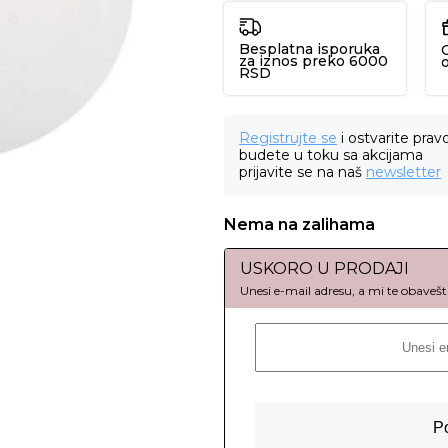
Besplatna isporuka
za iznos preko 6000
RSD
Registrujte se
i ostvarite prav
budete u toku sa akcijama
prijavite se na naš
newsletter
Nema na zalihama
USKORO U PRODAJI