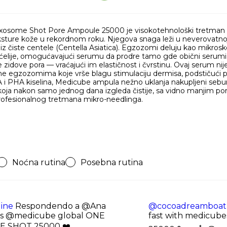
some Shot Pore Ampoule 25000 je visokotehnološki tretman diza
eksture kože u rekordnom roku. Njegova snaga leži u neverovatno
z čiste centele (Centella Asiatica). Egzozomi deluju kao mikrosko
 ćelije, omogućavajući serumu da prodre tamo gde obični serumi 
idove pora — vraćajući im elastičnost i čvrstinu. Ovaj serum nij
žene egzozomima koje vrše blagu stimulaciju dermisa, podstičući p
 PHA kiselina, Medicube ampula nežno uklanja nakupljeni sebum 
 koja nakon samo jednog dana izgleda čistije, sa vidno manjim po
rofesionalnog tretmana mikro-needlinga.
Noćna rutina
Posebna rutina
ine
Respondendo a @Ana
@cocoadreamboat
ris @medicube global ONE
fast with medicube
 SHOT 25000 ❤️