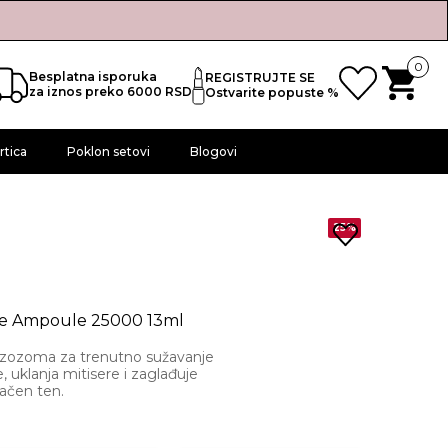
0
Besplatna isporuka
REGISTRUJTE SE
za iznos preko 6000 RSD
Ostvarite popuste %
rtica
Poklon setovi
Blogovi
25%
e Ampoule 25000 13ml
gzozoma za trenutno sužavanje
, uklanja mitisere i zaglađuje
načen ten.