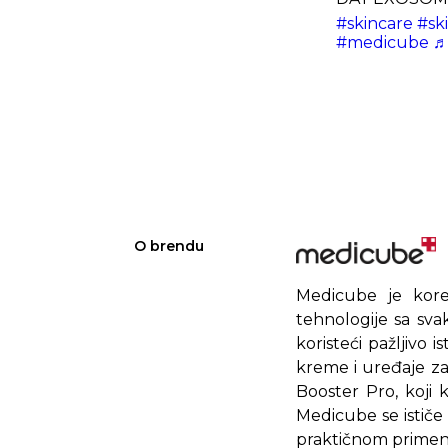
#skincare
#sk
#medicube
♬ 
O brendu
Medicube je kore
tehnologije sa sva
koristeći pažljivo 
kreme i uređaje z
Booster Pro, koji 
Medicube se ističe
praktičnom primeno