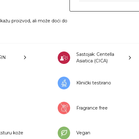
ikažu proizvod, ali može doći do
Sastojak: Centella
DRN
Asiatica (CICA)
Klinički testirano
Fragrance free
ksturu kože
Vegan