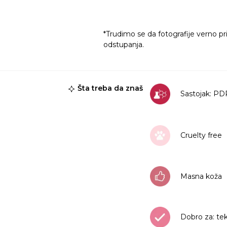
*Trudimo se da fotografije verno pr
odstupanja.
Šta treba da znaš
Sastojak: P
Cruelty free
Masna koža
Dobro za: te