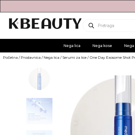
Products
search
Nega lica
Nega kose
Nega 
Početna
/
Prodavnica
/
Nega lica
/
Serumi za lice
/ One Day Exosome Shot P