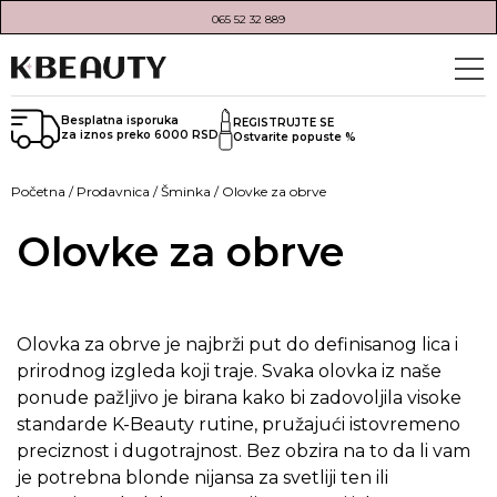
065 52 32 889
Besplatna isporuka
REGISTRUJTE SE
za iznos preko 6000 RSD
Ostvarite popuste %
Početna
/
Prodavnica
/
Šminka
/ Olovke za obrve
Olovke za obrve
Olovka za obrve je najbrži put do definisanog lica i
prirodnog izgleda koji traje. Svaka olovka iz naše
ponude pažljivo je birana kako bi zadovoljila visoke
standarde K-Beauty rutine, pružajući istovremeno
preciznost i dugotrajnost. Bez obzira na to da li vam
je potrebna blonde nijansa za svetliji ten ili