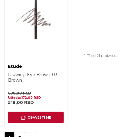
Sortirano 
1–17 od 21 proizvoda
Etude
Drawing Eye Brow #03
Brown
690,00
RSD
Ušteda:
172,00
RSD
518,00
RSD
OBAVESTI ME