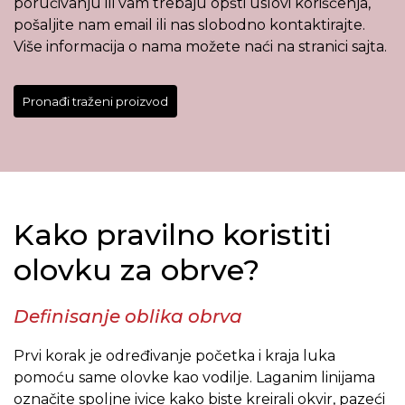
poručivanju ili vam trebaju opšti uslovi korišćenja,
pošaljite nam email ili nas slobodno kontaktirajte.
Više informacija o nama možete naći na stranici sajta.
Pronađi traženi proizvod
Kako pravilno koristiti
olovku za obrve?
Definisanje oblika obrva
Prvi korak je određivanje početka i kraja luka
pomoću same olovke kao vodilje. Laganim linijama
označite spoljne ivice kako biste kreirali okvir, pazeći