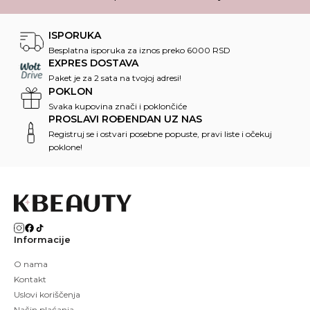
ISPORUKA
Besplatna isporuka za iznos preko 6000 RSD
EXPRES DOSTAVA
Paket je za 2 sata na tvojoj adresi!
POKLON
Svaka kupovina znači i poklončiće
PROSLAVI ROĐENDAN UZ NAS
Registruj se i ostvari posebne popuste, pravi liste i očekuj
poklone!
Informacije
O nama
Kontakt
Uslovi koriščenja
Način plaćanja