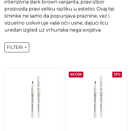
intenzivna dark brown varijanta, pravi izbor
proizvoda pravi veliku razliku u estetici. Ovaj tip
šminke ne samo da popunjava praznine, već i
vizuelno uokviruje vaše oči i usne, dajući licu
uredan izgled uz vrhunska nega svojstva.
FILTERI +
AKCIJA
25%