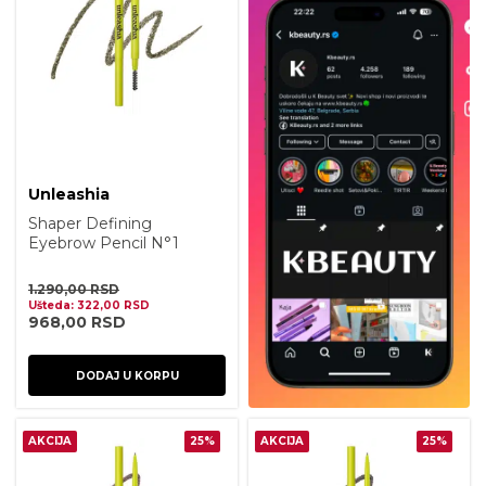
Unleashia
Shaper Defining
Eyebrow Pencil N°1
Oatmeal Brown
1.290,00
RSD
Ušteda:
322,00
RSD
968,00
RSD
DODAJ U KORPU
AKCIJA
25%
AKCIJA
25%