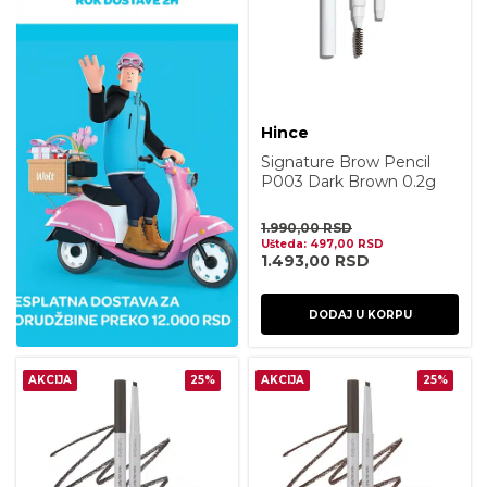
Hince
Signature Brow Pencil
P003 Dark Brown 0.2g
1.990,00
RSD
Ušteda:
497,00
RSD
1.493,00
RSD
DODAJ U KORPU
AKCIJA
25%
AKCIJA
25%