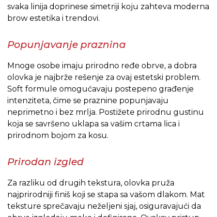
svaka linija doprinese simetriji koju zahteva moderna
brow estetika i trendovi.
Popunjavanje praznina
Mnoge osobe imaju prirodno ređe obrve, a dobra
olovka je najbrže rešenje za ovaj estetski problem.
Soft formule omogućavaju postepeno građenje
intenziteta, čime se praznine popunjavaju
neprimetno i bez mrlja. Postižete prirodnu gustinu
koja se savršeno uklapa sa vašim crtama lica i
prirodnom bojom za kosu.
Prirodan izgled
Za razliku od drugih tekstura, olovka pruža
najprirodniji finiš koji se stapa sa vašom dlakom. Mat
teksture sprečavaju neželjeni sjaj, osiguravajući da