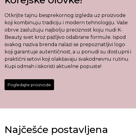
Otkrijte tajnu besprekornog izgleda uz proizvode
koji kombinuju tradiciju i modern tehnologiju. Vaše
obrve zaslužuju najbolju preciznost koju nudi K-
Beauty svet kroz pažljivo odabrane formule. Ispod
svakog naziva brenda nalazi se prepoznatljivi logo
koji garantuje autentičnost, a u ponudi su dostupni i
praktični setovi koji olakšavaju svakodnevnu rutinu.
Kupi odmah i iskoristi aktuelne popuste!
Pogledajte proizvode
Najčešće postavljena