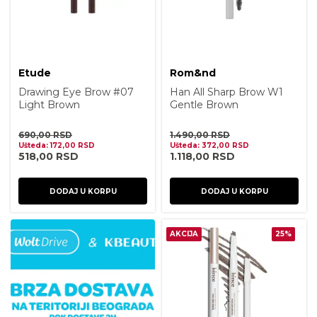
Etude
Rom&nd
Drawing Eye Brow #07
Han All Sharp Brow W1
Light Brown
Gentle Brown
690,00
RSD
1.490,00
RSD
Ušteda:
172,00
RSD
Ušteda:
372,00
RSD
518,00
RSD
1.118,00
RSD
DODAJ U KORPU
DODAJ U KORPU
AKCIJA
25%