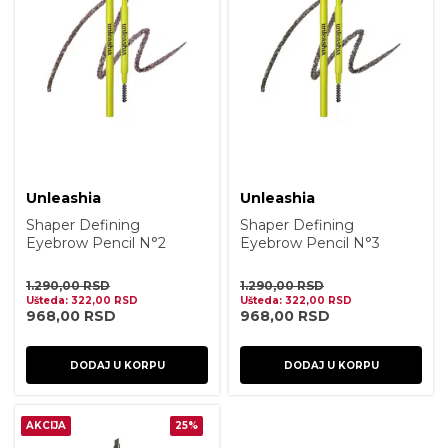
Unleashia
Unleashia
Shaper Defining
Shaper Defining
Eyebrow Pencil N°2
Eyebrow Pencil N°3
Kraft Brown
Taupe Gray
1.290,00
RSD
1.290,00
RSD
Ušteda:
322,00
RSD
Ušteda:
322,00
RSD
968,00
RSD
968,00
RSD
DODAJ U KORPU
DODAJ U KORPU
AKCIJA
25%