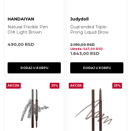
HANDAIYAN
Judydoll
Natural Freckle Pen
Dual-ended Triple-
01# Light Brown
Prong Liquid Brow
Pen #01 Grey Brown
490,00
RSD
2.190,00
RSD
Ušteda:
547,00
RSD
1.643,00
RSD
DODAJ U KORPU
DODAJ U KORPU
AKCIJA
25%
AKCIJA
25%