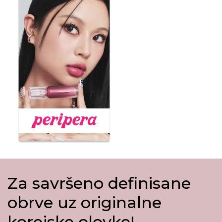
Za savršeno definisane
obrve uz originalne
korejske olovke!