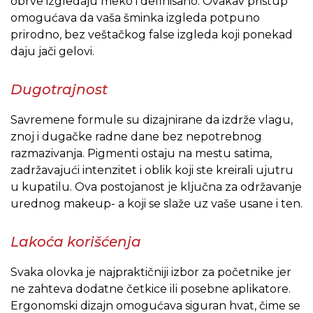
obrve izgledaju meko i definisano. Ovakav pristup
omogućava da vaša šminka izgleda potpuno
prirodno, bez veštačkog false izgleda koji ponekad
daju jači gelovi.
Dugotrajnost
Savremene formule su dizajnirane da izdrže vlagu,
znoj i dugačke radne dane bez nepotrebnog
razmazivanja. Pigmenti ostaju na mestu satima,
zadržavajući intenzitet i oblik koji ste kreirali ujutru
u kupatilu. Ova postojanost je ključna za održavanje
urednog makeup- a koji se slaže uz vaše usane i ten.
Lakoća korišćenja
Svaka olovka je najpraktičniji izbor za početnike jer
ne zahteva dodatne četkice ili posebne aplikatore.
Ergonomski dizajn omogućava siguran hvat, čime se