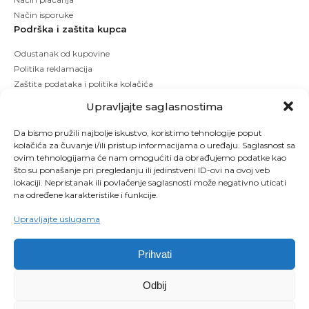
Način isporuke
Podrška i zaštita kupca
Odustanak od kupovine
Politika reklamacija
Zaštita podataka i politika kolačića
Upravljajte saglasnostima
Da bismo pružili najbolje iskustvo, koristimo tehnologije poput
kolačića za čuvanje i/ili pristup informacijama o uređaju. Saglasnost sa
ovim tehnologijama će nam omogućiti da obrađujemo podatke kao
što su ponašanje pri pregledanju ili jedinstveni ID-ovi na ovoj veb
lokaciji. Nepristanak ili povlačenje saglasnosti može negativno uticati
na određene karakteristike i funkcije.
Upravljajte uslugama
Prihvati
Copyright © 2026 Kbeauty - Sva prava zadržana. Designed by Studio 53
Odbij
Maintenanced by
Izrada sajtova
SEO optimizacija