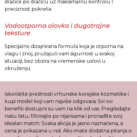
dlačice po dlačicu uz maksimalnu kontrolu I
preciznost pokreta.
Vodootporna olovka i dugotrajne
teksture
Specijalno dizajnirana formula koja je otporna na
vlagu i znoj, pružajući vam sigurnost u svakoj
situaciji, bez obzira na vremenske uslovi u
okruženju.
Iskoristite prednosti vrhunske korejske kozmetike i
kupi model koji vam najviše odgovara. Svi ovi
benefiti dostupni su vam na klik od vas. Pregledajte
našu listu, filtrirajte po nijansama i pronađite svoj
idealan match. Svaka akcija je jasno naznačena, a
cena je prikazana u rsd. Ako imate dodatna pitanja o