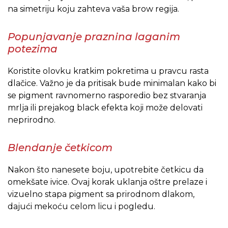
na simetriju koju zahteva vaša brow regija.
Popunjavanje praznina laganim
potezima
Koristite olovku kratkim pokretima u pravcu rasta
dlačice. Važno je da pritisak bude minimalan kako bi
se pigment ravnomerno rasporedio bez stvaranja
mrlja ili prejakog black efekta koji može delovati
neprirodno.
Blendanje četkicom
Nakon što nanesete boju, upotrebite četkicu da
omekšate ivice. Ovaj korak uklanja oštre prelaze i
vizuelno stapa pigment sa prirodnom dlakom,
dajući mekoću celom licu i pogledu.