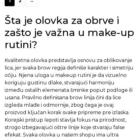
1
2
→
Šta je olovka za obrve i
zašto je važna u make-up
rutini?
Kvalitetna olovka predstavlja osnovu za oblikovanje
lica, jer svaka brow regija definiše karakter i simetriju
očiju. Njena uloga u makeup rutini je da vizuelno
koriguju gustinu dlake, stvarajući harmoniju
između ostalih elemenata šminke poput podloge ili
usana. Pravilno definisana brow linija čini da lice
izgleda mlađe i odmornije, zbog čega je ovaj
proizvod ključan korak svake pripreme pre izlaska.
Korejski pristup lepoti stavlja fokus na prirodnost,
strogo izbegavajući oštre linije koje stvaraju false
efekat. Svaka olovka u našem shopu ima ultra