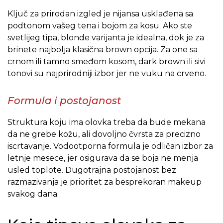
Ključ za prirodan izgled je nijansa usklađena sa
podtonom vašeg tena i bojom za kosu. Ako ste
svetlijeg tipa, blonde varijanta je idealna, dok je za
brinete najbolja klasična brown opcija. Za one sa
crnom ili tamno smeđom kosom, dark brown ili sivi
tonovi su najprirodniji izbor jer ne vuku na crveno.
Formula i postojanost
Struktura koju ima olovka treba da bude mekana
da ne grebe kožu, ali dovoljno čvrsta za precizno
iscrtavanje. Vodootporna formula je odličan izbor za
letnje mesece, jer osigurava da se boja ne menja
usled toplote. Dugotrajna postojanost bez
razmazivanja je prioritet za besprekoran makeup
svakog dana.