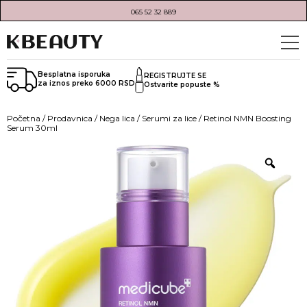
065 52 32 889
Besplatna isporuka
REGISTRUJTE SE
za iznos preko 6000 RSD
Ostvarite popuste %
Početna
/
Prodavnica
/
Nega lica
/
Serumi za lice
/ Retinol NMN Boosting
Serum 30ml