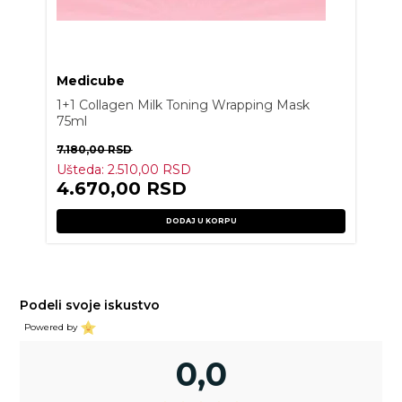
Medicube
1+1 Collagen Milk Toning Wrapping Mask
75ml
7.180,00
RSD
Ušteda:
2.510,00
RSD
4.670,00
RSD
DODAJ U KORPU
Podeli svoje iskustvo
Powered by
0,0