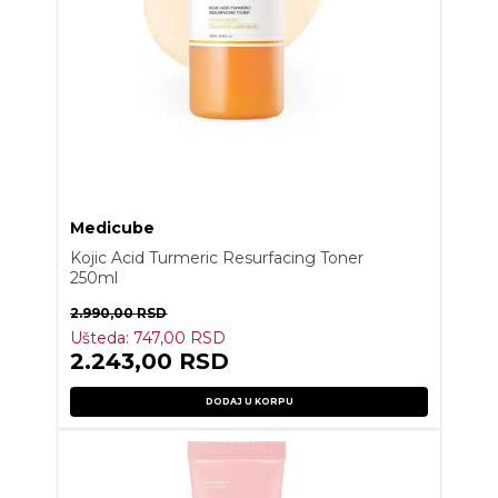
Medicube
Kojic Acid Turmeric Resurfacing Toner
250ml
2.990,00
RSD
Ušteda:
747,00
RSD
2.243,00
RSD
DODAJ U KORPU