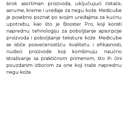
širok asortiman proizvoda, uključujući čistače,
serume, kreme i uređaje za negu kože. Medicube
je posebno poznat po svojim uređajima za kućnu
upotrebu, kao što je Booster Pro, koji koristi
naprednu tehnologiju za poboljšanje apsorpcije
proizvoda i poboljšanje teksture kože. Medicube
se ističe posvećenostšću kvalitetu i efikasnosti,
nudeći proizvode koji kombinuju naučno
istraživanje sa praktičnom primenom, što ih čini
pouzdanim izborom za one koji traže naprednu
negu kože.