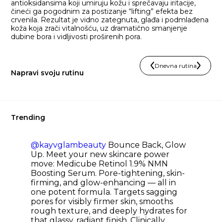
antioksidansima koji umiruju kožu i sprečavaju iritacije,
čineći ga pogodnim za postizanje “lifting” efekta bez
crvenila. Rezultat je vidno zategnuta, glađa i podmlađena
koža koja zrači vitalnošću, uz dramatično smanjenje
dubine bora i vidljivosti proširenih pora.
Dnevna rutina
Napravi svoju rutinu
Trending
@kayvglambeauty
Bounce Back, Glow
Up. Meet your new skincare power
move: Medicube Retinol 1.9% NMN
Boosting Serum. Pore-tightening, skin-
firming, and glow-enhancing — all in
one potent formula. Targets sagging
pores for visibly firmer skin, smooths
rough texture, and deeply hydrates for
that glassy, radiant finish. Clinically