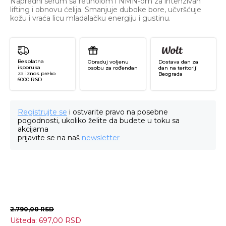
Napredni serum sa retinolom i NMN-om za intenzivan
lifting i obnovu ćelija. Smanjuje duboke bore, učvršćuje
kožu i vraća licu mladalačku energiju i gustinu.
Besplatna
Obraduj voljenu
Dostava dan za
isporuka
osobu za rođendan
dan na teritoriji
za iznos preko
Beograda
6000 RSD
Registrujte se
i ostvarite pravo na posebne
pogodnosti, ukoliko želite da budete u toku sa
akcijama
prijavite se na naš
newsletter
2.790,00
RSD
Ušteda:
697,00
RSD
Re