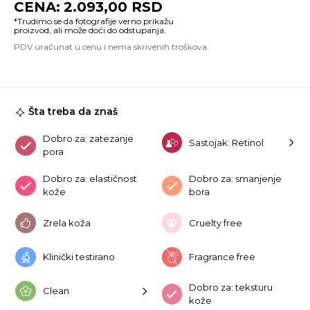
2.093,00
RSD
N
Bo
S
30
ko
Šta treba da znaš
Dobro za: zatezanje
Sastojak: Retinol
pora
Dobro za: elastičnost
Dobro za: smanjenje
kože
bora
Zrela koža
Cruelty free
Klinički testirano
Fragrance free
Dobro za: teksturu
Clean
kože