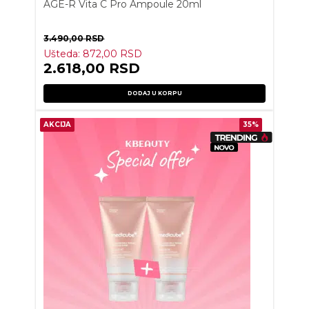
AGE-R Vita C Pro Ampoule 20ml
3.490,00
RSD
Ušteda:
872,00
RSD
2.618,00
RSD
DODAJ U KORPU
AKCIJA
35%