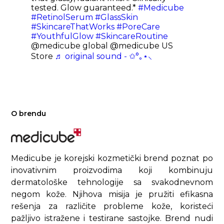
tested. Glow guaranteed.*
#Medicube
#RetinolSerum
#GlassSkin
#SkincareThatWorks
#PoreCare
#YouthfulGlow
#SkincareRoutine
@medicube global @medicube US
Store
♬ original sound - ✩°｡⋆⸜
O brendu
Medicube je korejski kozmetički brend poznat po
inovativnim proizvodima koji kombinuju
dermatološke tehnologije sa svakodnevnom
negom kože. Njihova misija je pružiti efikasna
rešenja za različite probleme kože, koristeći
pažljivo istražene i testirane sastojke. Brend nudi