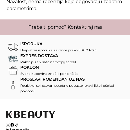
Nažalost, nema recenzija koje odgovaraju zadatim
parametrima.
Treba ti pomoć?
Kontaktiraj nas
ISPORUKA
Besplatna isporuka za iznos preko 6000 RSD
EXPRES DOSTAVA
Paket je za 2 sata na tvojoj adresi!
POKLON
Svaka kupovina znači i poklončiće
PROSLAVI ROĐENDAN UZ NAS
Registruj se i ostvari posebne popuste, pravi liste i očekuj
poklone!
Informacije