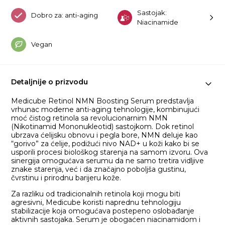
Sastojak:
Dobro za: anti-aging
Niacinamide
Vegan
Detaljnije o prizvodu
Medicube Retinol NMN Boosting Serum predstavlja
vrhunac moderne anti-aging tehnologije, kombinujući
moć čistog retinola sa revolucionarnim NMN
(Nikotinamid Mononukleotid) sastojkom. Dok retinol
ubrzava ćelijsku obnovu i pegla bore, NMN deluje kao
“gorivo” za ćelije, podižući nivo NAD+ u koži kako bi se
usporili procesi biološkog starenja na samom izvoru. Ova
sinergija omogućava serumu da ne samo tretira vidljive
znake starenja, već i da značajno poboljša gustinu,
čvrstinu i prirodnu barijeru kože.
Za razliku od tradicionalnih retinola koji mogu biti
agresivni, Medicube koristi naprednu tehnologiju
stabilizacije koja omogućava postepeno oslobađanje
aktivnih sastojaka. Serum je obogaćen niacinamidom i