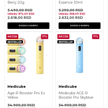
Berry 20g
Essence 30ml
3.490,00
RSD
3.290,00
RSD
Ušteda:
872,00
RSD
Ušteda:
658,00
RSD
2.618,00
RSD
2.632,00
RSD
DODAJ U KORPU
DODAJ U KORPU
AKCIJA
17%
AKCIJA
17%
Medicube
Medicube
Age-R Booster Pro Ex
Medicube AGE-R
Yellow
Booster Pro Skyblue
Edition
34.900,00
RSD
34.900,00
RSD