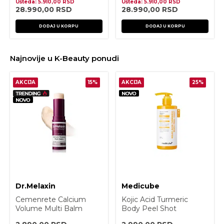
Ušteda:
5.910,00
RSD
Ušteda:
5.910,00
RSD
28.990,00
RSD
28.990,00
RSD
DODAJ U KORPU
DODAJ U KORPU
Najnovije u K-Beauty ponudi
AKCIJA
15%
AKCIJA
25%
Dr.Melaxin
Medicube
Cemenrete Calcium
Kojic Acid Turmeric
Volume Multi Balm
Body Peel Shot
9g
280ml