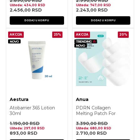
2.890,00
RSD
2.990,00
RSD
Ušteda:
434,00
RSD
Ušteda:
747,00
RSD
2.456,00
RSD
2.243,00
RSD
DODAJ U KORPU
DODAJ U KORPU
AKCIJA
25%
AKCIJA
20%
Aestura
Anua
Atobarrier 365 Lotion
PDRN Collagen
30ml
Melting Patch For
Neck 4 patches
1.190,00
RSD
3.390,00
RSD
Ušteda:
297,00
RSD
Ušteda:
680,00
RSD
893,00
RSD
2.710,00
RSD