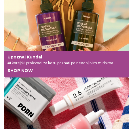
Upoznaj Kundal
#1 korejski proizvodi za kosu poznati po neodoljivim mirisima
SHOP NOW