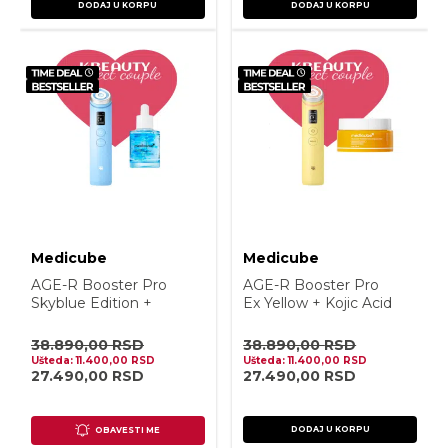
DODAJ U KORPU
DODAJ U KORPU
Medicube
Medicube
AGE-R Booster Pro
AGE-R Booster Pro
Skyblue Edition +
Ex Yellow + Kojic Acid
Hyaluronic Multi
Turmeric Vita Capsule
Peptide Serum 30ml
Cream 53g
38.890,00
RSD
38.890,00
RSD
Ušteda:
11.400,00
RSD
Ušteda:
11.400,00
RSD
27.490,00
RSD
27.490,00
RSD
DODAJ U KORPU
OBAVESTI ME