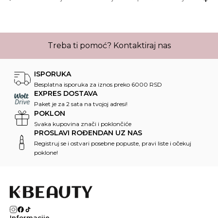
Treba ti pomoć?
Kontaktiraj nas
ISPORUKA
Besplatna isporuka za iznos preko 6000 RSD
EXPRES DOSTAVA
Paket je za 2 sata na tvojoj adresi!
POKLON
Svaka kupovina znači i poklončiće
PROSLAVI ROĐENDAN UZ NAS
Registruj se i ostvari posebne popuste, pravi liste i očekuj
poklone!
Informacije