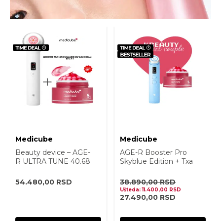
Medicube
Medicube
Beauty device – AGE-
AGE-R Booster Pro
R ULTRA TUNE 40.68
Skyblue Edition + Txa
Niacinamaide Capsule
Cream 55g
54.480,00
RSD
38.890,00
RSD
Ušteda:
11.400,00
RSD
27.490,00
RSD