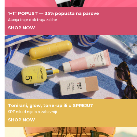
1+1= POPUST — 35% popusta na parove
Akcija traje dok traju zalihe
SHOP NOW
Tonirani, glow, tone-up ili u SPREJU?
SPF nikad nije bio zabavniji
SHOP NOW