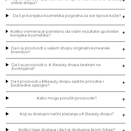
online shopu?
Da li je korejska kozmetika pogodna za sve tipove kože?
Koliko vremena je potrebno da vidim rezultate upotrebe
korejske kozmetike?
Da li su proizvodi u vašem shopu originalni koreanski
brendovi?
Da li su proizvodi iz K-Beauty shopa testirani na
životinjama?
Da li proizvodi u KBeauty shopu sadrže prirodne i
bezbedne sastojke?
Kako mogu poručiti proizvode?
Koji su dostupni načini plaćanja u K Beauty shopu?
Koliko traje dostava i da li je dostupna širom Srbije?