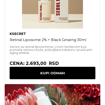
KSECRET
Retinal Liposome 2% + Black Ginseng 30ml
Serum sa retinal liposomima i crnim ženšenom koji
pomaže obnovu kože, poboljšava teksturu i pruža anti-
aging efekat.
CENA: 2.693,00 RSD
KUPI ODMAH