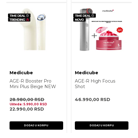
Medicube
Medicube
AGE-R Booster Pro
AGE-R High Focus
Mini Plus Beige NEW
Shot
2026 + AGE-R
Booster Cleanser
28.980,00
RSD
46.990,00
RSD
Head Beige
Ušteda:
5.990,00
RSD
22.990,00
RSD
DODAJ U KORPU
DODAJ U KORPU