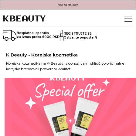
065 52 32 889
Besplatna isporuka
REGISTRUJTE SE
za iznos preko 6000 RSD
Ostvarite popuste %
K Beauty - Korejska kozmetika
Korejska kozmetika na K-Beauty.rs donosi vam isključivo originalne
korejske brendove i provereni kvalitet.