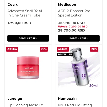
Cosrx
Medicube
Advanced Snail 92 All
AGE R Booster Pro
In One Cream Tube
Special Edition
50g
1.790,00
RSD
35.990,00
RSD
Ušteda:
7.200,00
RSD
28.790,00
RSD
DODAJ U KORPU
DODAJ U KORPU
AKCIJA
25%
AKCIJA
20%
Laneige
Numbuzin
Lip Sleeping Mask Ex
No.9 Nad Bio Lifting