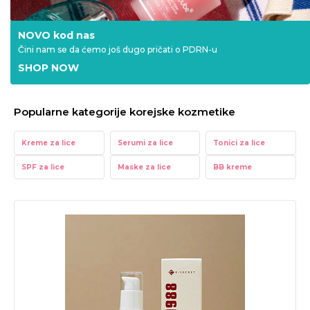
NOVO kod nas
Čini nam se da ćemo još dugo pričati o PDRN-u
SHOP NOW
Popularne kategorije korejske kozmetike
Kreme za lice
Serumi za lice
Tonici za lice
SPF za lice
Maske za lice
BB kreme