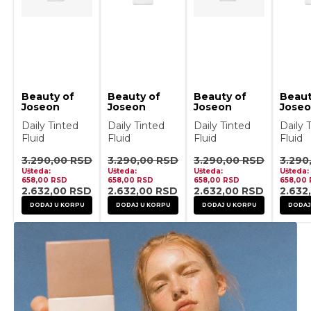
Beauty of
Beauty of
Beauty of
Beaut
Joseon
Joseon
Joseon
Jose
Daily Tinted
Daily Tinted
Daily Tinted
Daily 
Fluid
Fluid
Fluid
Fluid
Sunscreen
Sunscreen
Sunscreen
Sunsc
3.290,00
RSD
3.290,00
RSD
3.290,00
RSD
3.290
Spf 50ml
Spf 50ml
Spf 50ml
Spf 5
Ušteda:
Ušteda:
Ušteda:
Ušteda:
#My210
#My220
#Mn230
#Mp2
658,00
RSD
658,00
RSD
658,00
RSD
658,00
2.632,00
RSD
2.632,00
RSD
2.632,00
RSD
2.632
DODAJ U KORPU
DODAJ U KORPU
DODAJ U KORPU
DODAJ