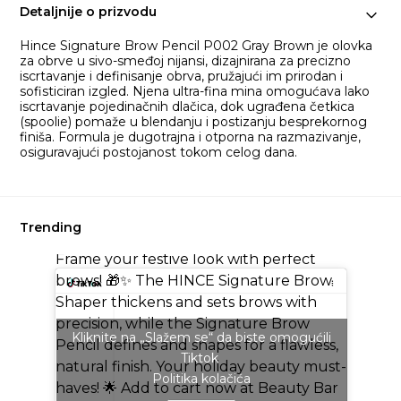
Detaljnije o prizvodu
Hince Signature Brow Pencil P002 Gray Brown je olovka
za obrve u sivo-smeđoj nijansi, dizajnirana za precizno
iscrtavanje i definisanje obrva, pružajući im prirodan i
sofisticiran izgled. Njena ultra-fina mina omogućava lako
iscrtavanje pojedinačnih dlačica, dok ugrađena četkica
(spoolie) pomaže u blendanju i postizanju besprekornog
finiša. Formula je dugotrajna i otporna na razmazivanje,
osiguravajući postojanost tokom celog dana.
Trending
@beautybarph
Frame your festive look with perfect
brows! 🎁✨ The HINCE Signature Brow
Shaper thickens and sets brows with
precision, while the Signature Brow
Kliknite na „Slažem se“ da biste omogućili
Pencil defines and shapes for a flawless,
Tiktok
natural finish. Your holiday beauty must-
Politika kolačića
haves! 🌟 Add to cart now at Beauty Bar