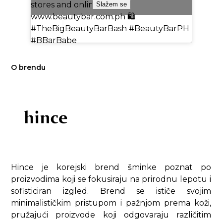
stores and online at
Slažem se
www.beautybar.com.ph 🛍️
#TheBigBeautyBarBash #BeautyBarPH
#BBarBabe
♬ original sound - Beauty Bar PH
O brendu
Hince je korejski brend šminke poznat po
proizvodima koji se fokusiraju na prirodnu lepotu i
sofisticiran izgled. Brend se ističe svojim
minimalističkim pristupom i pažnjom prema koži,
pružajući proizvode koji odgovaraju različitim