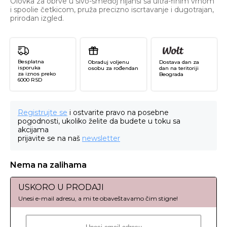
Olovka za obrve u sivo-smeđoj nijansi sa ultra-finim vrhom
i spoolie četkicom, pruža precizno iscrtavanje i dugotrajan,
prirodan izgled.
Besplatna
Obraduj voljenu
Dostava dan za
isporuka
osobu za rođendan
dan na teritoriji
za iznos preko
Beograda
6000 RSD
Registrujte se
i ostvarite pravo na posebne
pogodnosti, ukoliko želite da budete u toku sa
akcijama
prijavite se na naš
newsletter
Nema na zalihama
USKORO U PRODAJI