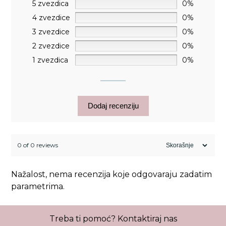
5 zvezdica
0%
4 zvezdice
0%
3 zvezdice
0%
2 zvezdice
0%
1 zvezdica
0%
Dodaj recenziju
0 of 0 reviews
Nažalost, nema recenzija koje odgovaraju zadatim
parametrima.
Treba ti pomoć?
Kontaktiraj nas