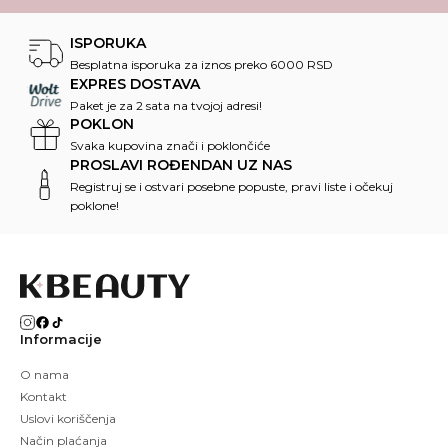
ISPORUKA
Besplatna isporuka za iznos preko 6000 RSD
EXPRES DOSTAVA
Paket je za 2 sata na tvojoj adresi!
POKLON
Svaka kupovina znači i poklončiće
PROSLAVI ROĐENDAN UZ NAS
Registruj se i ostvari posebne popuste, pravi liste i očekuj
poklone!
Informacije
O nama
Kontakt
Uslovi koriščenja
Način plaćanja