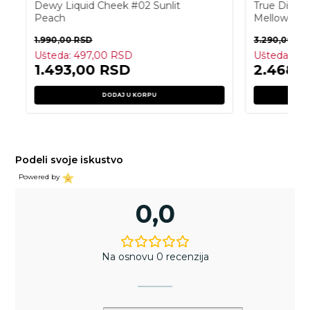
Dewy Liquid Cheek #02 Sunlit
True Dimen
Peach
Mellow
1.990,00
RSD
3.290,00
RS
Ušteda:
497,00
RSD
Ušteda:
82
1.493,00
RSD
2.468,
DODAJ U KORPU
Podeli svoje iskustvo
Powered by
0,0
Na osnovu 0 recenzija