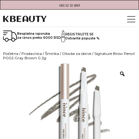
065 52 32 889
Besplatna isporuka
REGISTRUJTE SE
za iznos preko 6000 RSD
Ostvarite popuste %
Početna
/
Prodavnica
/
Šminka
/
Olovke za obrve
/ Signature Brow Pencil
P002 Gray Brown 0.2g