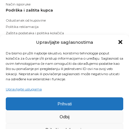
Način isporuke
Podrška i zaštita kupca
Odustanak od kupovine
Politika reklamacija
Zaštita podataka i politika kolačića
Upravljajte saglasnostima
Da bismo pružili najbolje iskustvo, koristimo tehnologije poput
kolačića za čuvanje i/ili pristup informacijama o uređaju. Saglasnost sa
ovim tehnologijama će nam omogućiti da obrađujemo podatke kao
što su ponašanje pri pregledanju ili jedinstveni ID-ovi na ovoj veb
lokaciji. Nepristanak ili povlačenje saglasnosti može negativno uticati
na određene karakteristike i funkcije.
Upravljajte uslugama
Prihvati
Copyright © 2026 Kbeauty - Sva prava zadržana. Designed by Studio 53
Odbij
Maintenanced by
Izrada sajtova
SEO optimizacija