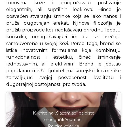
tonovima kože i omogućavaju postizanje
elegantnih, ali suptilnih look-ova. Hince je
posvećen stvaranju šminke koja se lako nanosi i
pruža dugotrajan efekat. Njihova filozofija je
pružiti proizvode koji naglašavaju prirodnu lepotu
korisnika, omogućavajući im da se osećaju
samouvereno u svojoj koži. Pored toga, brend se
ističe inovativnim formulama koje kombinuju
funkcionalnost i estetiku, čineći šminkanje
jednostavnim, ali efektivnim. Brend je postao
popularan među ljubiteljima korejske kozmetike
zahvaljujući svojoj posvećenosti kvalitetu i
dugotrajnoj postojanosti proizvoda.
Kliknite na „Slažem se“ da biste
omogućili Youtube
Politika kolačića