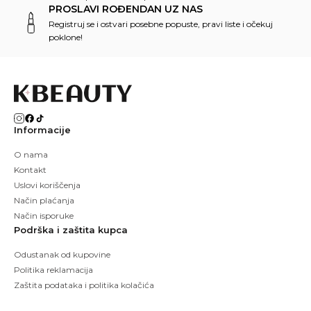
PROSLAVI ROĐENDAN UZ NAS
Registruj se i ostvari posebne popuste, pravi liste i očekuj
poklone!
Informacije
O nama
Kontakt
Uslovi koriščenja
Način plaćanja
Način isporuke
Podrška i zaštita kupca
Odustanak od kupovine
Politika reklamacija
Zaštita podataka i politika kolačića