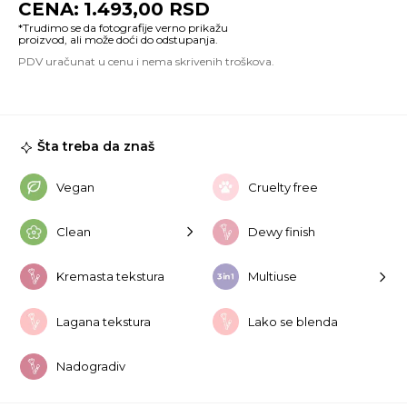
1.493,00
RSD
Li
Ch
#
Su
Pe
ko
Šta treba da znaš
Vegan
Cruelty free
Clean
Dewy finish
Kremasta tekstura
Multiuse
Lagana tekstura
Lako se blenda
Nadogradiv