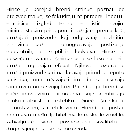
Hince je korejski brend šminke poznat po
proizvodima koji se fokusiraju na prirodnu lepotu i
sofisticiran izgled. Brend se ističe svojim
minimalističkim pristupom i pažnjom prema koži,
pružajući proizvode koji odgovaraju različitim
tonovima kože i omogućavaju postizanje
elegantnih, ali suptilnih look-ova. Hince je
posvećen stvaranju šminke koja se lako nanosi i
pruža dugotrajan efekat. Njihova filozofija je
pružiti proizvode koji naglašavaju prirodnu lepotu
korisnika, omogućavajući im da se osećaju
samouvereno u svojoj koži. Pored toga, brend se
ističe inovativnim formulama koje kombinuju
funkcionalnost i estetiku, čineći šminkanje
jednostavnim, ali efektivnim. Brend je postao
popularan među ljubiteljima korejske kozmetike
zahvaljujući svojoj posvećenosti kvalitetu i
dugotrajnoj postojanosti proizvoda.