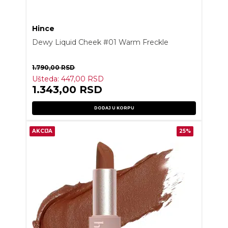
Hince
Dewy Liquid Cheek #01 Warm Freckle
1.790,00
RSD
Ušteda:
447,00
RSD
1.343,00
RSD
DODAJ U KORPU
AKCIJA
25%