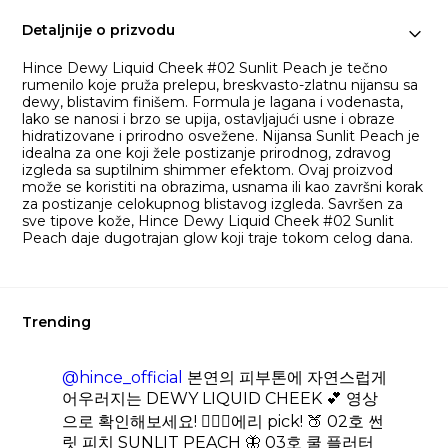
Detaljnije o prizvodu
Hince Dewy Liquid Cheek #02 Sunlit Peach je tečno
rumenilo koje pruža prelepu, breskvasto-zlatnu nijansu sa
dewy, blistavim finišem. Formula je lagana i vodenasta,
lako se nanosi i brzo se upija, ostavljajući usne i obraze
hidratizovane i prirodno osvežene. Nijansa Sunlit Peach je
idealna za one koji žele postizanje prirodnog, zdravog
izgleda sa suptilnim shimmer efektom. Ovaj proizvod
može se koristiti na obrazima, usnama ili kao završni korak
za postizanje celokupnog blistavog izgleda. Savršen za
sve tipove kože, Hince Dewy Liquid Cheek #02 Sunlit
Peach daje dugotrajan glow koji traje tokom celog dana.
Trending
@hince_official
본연의 피부톤에 자연스럽게
어우러지는 DEWY LIQUID CHEEK 💕 영상
으로 확인해보세요! 🧚🏻‍♀️에리 pick! 🍑 02호 썬
릿 피치 SUNLIT PEACH 🦋 03호 쿨 플러터