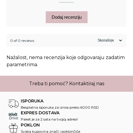
Dodaj recenziju
0 of 0 reviews
Nažalost, nema recenzija koje odgovaraju zadatim
parametrima.
Treba ti pomoć?
Kontaktiraj nas
ISPORUKA
Besplatna isporuka za iznos preko 6000 RSD
EXPRES DOSTAVA
Paket je za 2 sata na tvojoj adresi!
POKLON
Svaka kupovina znači i poklončiće