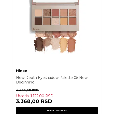
Hince
New Depth Eyeshadow Palette 05 New
Beginning
4.490,00
RSD
Ušteda:
1.122,00
RSD
3.368,00
RSD
DODAJ U KORPU