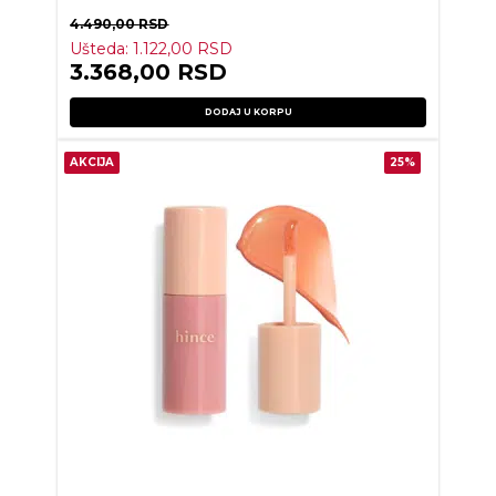
4.490,00
RSD
Ušteda:
1.122,00
RSD
3.368,00
RSD
DODAJ U KORPU
AKCIJA
25%