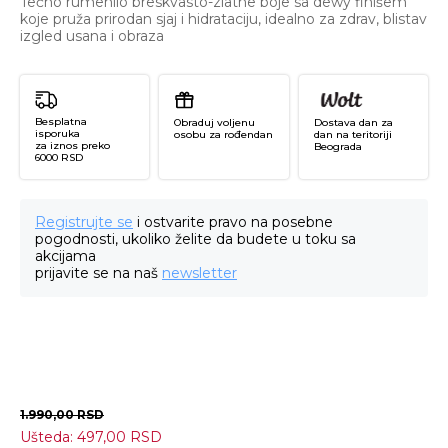
Tečno rumenilo breskvasto-zlatne boje sa dewy finišem
koje pruža prirodan sjaj i hidrataciju, idealno za zdrav, blistav
izgled usana i obraza
Besplatna
Obraduj voljenu
Dostava dan za
isporuka
osobu za rođendan
dan na teritoriji
za iznos preko
Beograda
6000 RSD
Registrujte se
i ostvarite pravo na posebne
pogodnosti, ukoliko želite da budete u toku sa
akcijama
prijavite se na naš
newsletter
1.990,00
RSD
Ušteda:
497,00
RSD
D