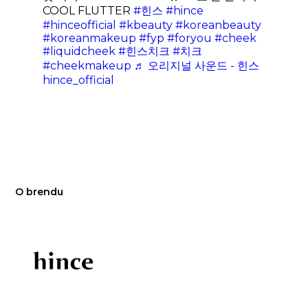
COOL FLUTTER
#힌스
#hince
#hinceofficial
#kbeauty
#koreanbeauty
#koreanmakeup
#fyp
#foryou
#cheek
#liquidcheek
#힌스치크
#치크
#cheekmakeup
♬ 오리지널 사운드 - 힌스
hince_official
O brendu