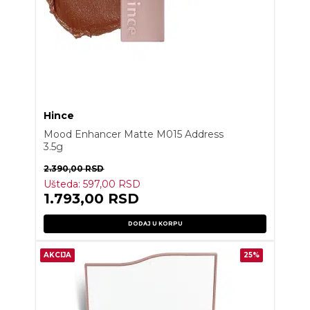
Hince
Mood Enhancer Matte M015 Address
3.5g
2.390,00
RSD
Ušteda:
597,00
RSD
1.793,00
RSD
DODAJ U KORPU
AKCIJA
25%