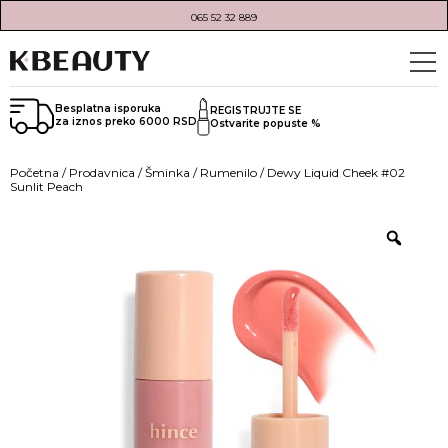
065 52 32 889
Besplatna isporuka
REGISTRUJTE SE
za iznos preko 6000 RSD
Ostvarite popuste %
Početna
/
Prodavnica
/
Šminka
/
Rumenilo
/ Dewy Liquid Cheek #02
Sunlit Peach