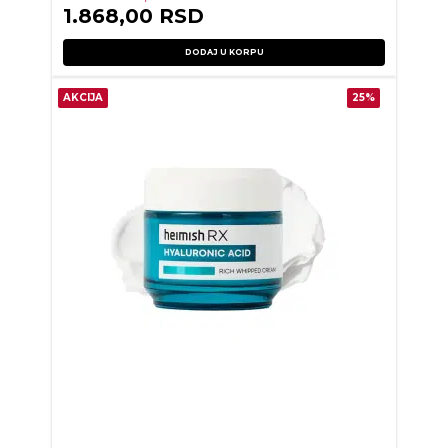
1.868,00
RSD
DODAJ U KORPU
AKCIJA
25%