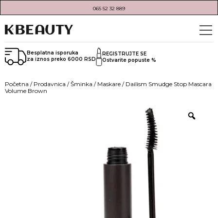
065 52 32 889
Besplatna isporuka
REGISTRUJTE SE
za iznos preko 6000 RSD
Ostvarite popuste %
Početna
/
Prodavnica
/
Šminka
/
Maskare
/ Dailism Smudge Stop Mascara
Volume Brown