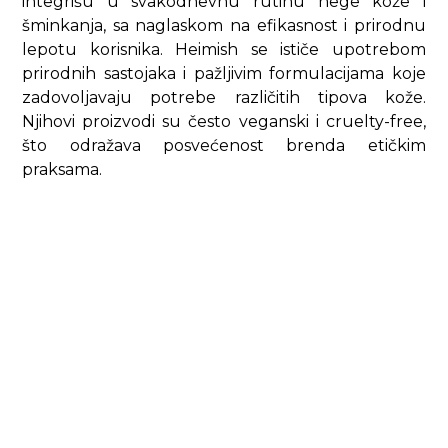
integrišu u svakodnevnu rutinu nege kože i
šminkanja, sa naglaskom na efikasnost i prirodnu
lepotu korisnika. Heimish se ističe upotrebom
prirodnih sastojaka i pažljivim formulacijama koje
zadovoljavaju potrebe različitih tipova kože.
Njihovi proizvodi su često veganski i cruelty-free,
što odražava posvećenost brenda etičkim
praksama.