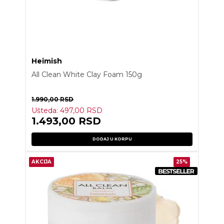
Heimish
All Clean White Clay Foam 150g
1.990,00
RSD
Ušteda:
497,00
RSD
1.493,00
RSD
DODAJ U KORPU
AKCIJA
25%