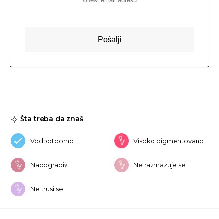
Šta treba da znaš
Vodootporno
Visoko pigmentovano
Nadogradiv
Ne razmazuje se
Ne trusi se