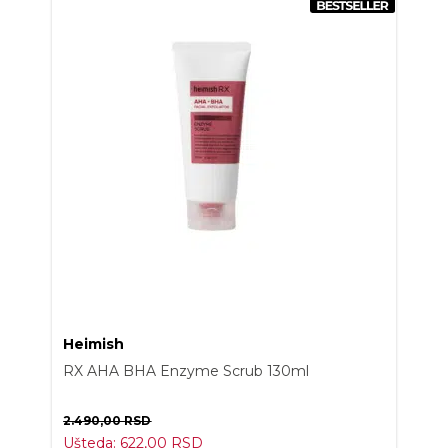
Heimish
RX AHA BHA Enzyme Scrub 130ml
2.490,00
RSD
Ušteda:
622,00
RSD