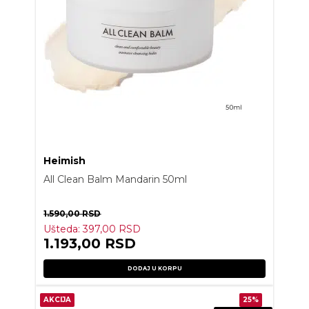
Heimish
All Clean Balm Mandarin 50ml
1.590,00
RSD
Ušteda:
397,00
RSD
1.193,00
RSD
DODAJ U KORPU
AKCIJA
25%