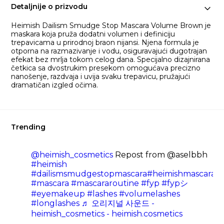
Detaljnije o prizvodu
Heimish Dailism Smudge Stop Mascara Volume Brown je
maskara koja pruža dodatni volumen i definiciju
trepavicama u prirodnoj braon nijansi. Njena formula je
otporna na razmazivanje i vodu, osiguravajući dugotrajan
efekat bez mrlja tokom celog dana. Specijalno dizajnirana
četkica sa dvostrukim presekom omogućava precizno
nanošenje, razdvaja i uvija svaku trepavicu, pružajući
dramatičan izgled očima.
Trending
@heimish_cosmetics
Repost from @aselbbh
#heimish
#dailismsmudgestopmascara
#heimishmascara
#mascara
#mascararoutine
#fyp
#fypシ
#eyemakeup
#lashes
#volumelashes
#longlashes
♬ 오리지널 사운드 -
heimish_cosmetics - heimish.cosmetics