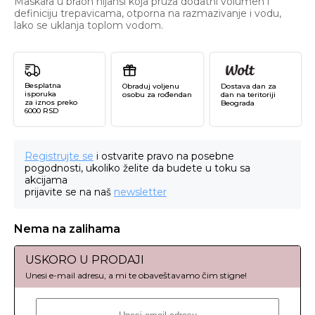
Maskara u braon nijansi koja pruža dodatni volumen i
definiciju trepavicama, otporna na razmazivanje i vodu,
lako se uklanja toplom vodom.
Besplatna
Obraduj voljenu
Dostava dan za
isporuka
osobu za rođendan
dan na teritoriji
za iznos preko
Beograda
6000 RSD
Registrujte se
i ostvarite pravo na posebne
pogodnosti, ukoliko želite da budete u toku sa
akcijama
prijavite se na naš
newsletter
Nema na zalihama
USKORO U PRODAJI