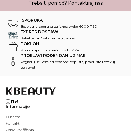
Treba ti pomoć?
Kontaktiraj nas
ISPORUKA
Besplatna isporuka za iznos preko 6000 RSD
EXPRES DOSTAVA
Paket je za 2 sata na tvojoj adresi!
POKLON
Svaka kupovina znači i poklončiće
PROSLAVI ROĐENDAN UZ NAS
Registruj se i ostvari posebne popuste, pravi liste i očekuj
poklone!
Informacije
O nama
Kontakt
Uslovi koriščenja