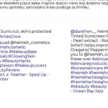
ne ekstrakte poput šipka, majčine dušice i nane, koji dodatno neguju
evnu upotrebu, samostalno ili kao podloga za šminku.
Sun's out, skin's protected
@danithen__
Heimi
Tinted Sunscreen R
ArtlesGlow
- Pearl extract - R
quad
@heimish_cosmetics
(which helps improve
mishcosmetic
Oregano/ Peppermi
tine
#MakeupBase
you to @heimish_co
oals
#GlowingSkin
these over
#skinca
w
#BeautyHacks
#skincareproducts
plexion
#MakeupLovers
#koreanskincare
#h
utyReview
#heimish
#heimish
ict
♬ Feather - Sped Up -
#heimishartlessgl
enter
#heimishartlessgl
#kbeauty
#beauty
- Ocean Bay Jazz