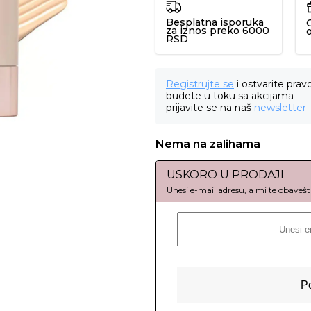
Besplatna isporuka
za iznos preko 6000
RSD
Registrujte se
i ostvarite prav
budete u toku sa akcijama
prijavite se na naš
newsletter
Nema na zalihama
USKORO U PRODAJI