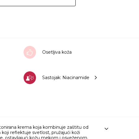
Osetljiva koža
Sastojak: Niacinamide
onirana krema koja kombinuje zaštitu od
oji reflektuje svetlost, pružajući koži
nje, ostavljajući kožu mekom i osveženom.