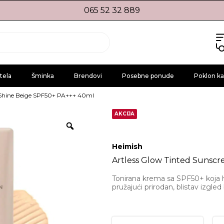
065 52 32 889
tela
Šminka
Brendovi
Posebne ponude
Poklon ka
n Shine Beige SPF50+ PA+++ 40ml
AKCIJA
Heimish
Artless Glow Tinted Sunsc
Tonirana krema sa SPF50+ koja hidr
pružajući prirodan, blistav izgled