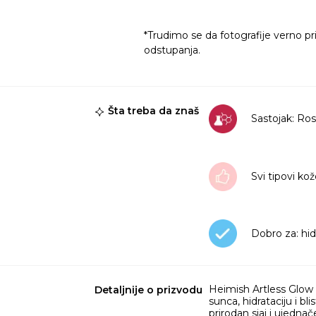
*Trudimo se da fotografije verno pr
odstupanja.
Šta treba da znaš
Sastojak: Ro
Svi tipovi ko
Dobro za: hid
Heimish Artless Glow
Detaljnije o prizvodu
sunca, hidrataciju i b
prirodan sjaj i ujedn