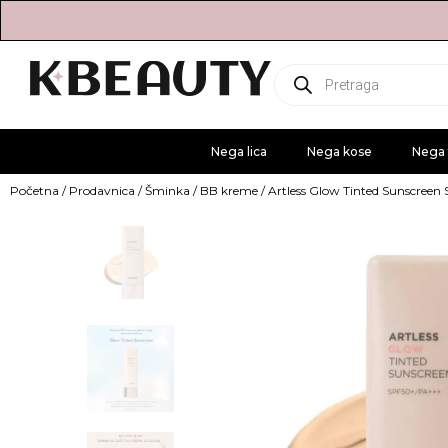
Products
search
Nega lica
Nega kose
Nega 
Početna
/
Prodavnica
/
Šminka
/
BB kreme
/ Artless Glow Tinted Sunscree