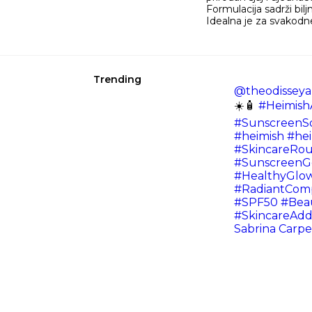
Formulacija sadrži bilj
Idealna je za svakodn
Trending
@theodisseya
☀️🧴
#Heimish
#SunscreenS
#heimish
#hei
#SkincareRou
#SunscreenG
#HealthyGlo
#RadiantCom
#SPF50
#Bea
#SkincareAdd
Sabrina Carp