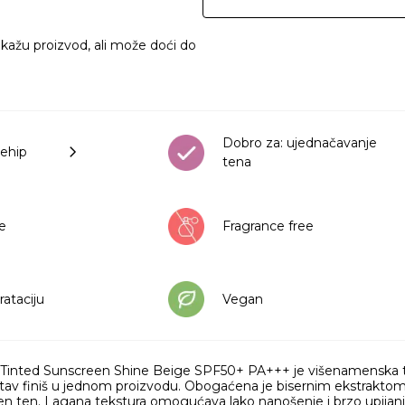
ikažu proizvod, ali može doći do
Dobro za: ujednačavanje
sehip
tena
že
Fragrance free
rataciju
Vegan
 Tinted Sunscreen Shine Beige SPF50+ PA+++ je višenamenska t
listav finiš u jednom proizvodu. Obogaćena je bisernim ekstraktom k
ačen ten. Lagana tekstura omogućava lako nanošenje i brzo upija