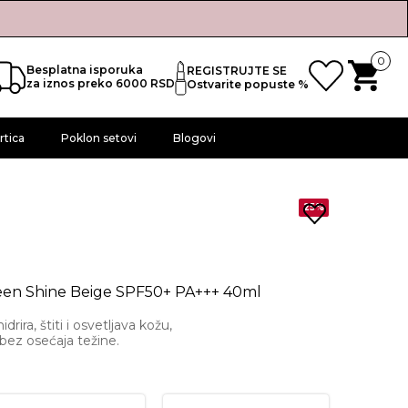
0
Besplatna isporuka
REGISTRUJTE SE
za iznos preko 6000 RSD
Ostvarite popuste %
rtica
Poklon setovi
Blogovi
25%
reen Shine Beige SPF50+ PA+++ 40ml
ira, štiti i osvetljava kožu,
 bez osećaja težine.