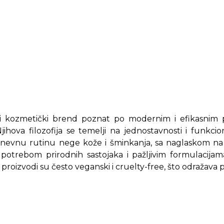
ki kozmetički brend poznat po modernim i efikasnim 
jihova filozofija se temelji na jednostavnosti i funkci
nevnu rutinu nege kože i šminkanja, sa naglaskom na e
upotrebom prirodnih sastojaka i pažljivim formulacijam
i proizvodi su često veganski i cruelty-free, što odraža