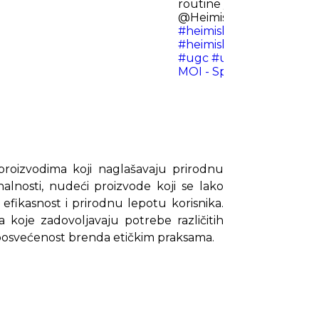
routine yet? @heimish_c
@Heimish Philippines @h
#heimishcosmetic
#heim
#heimishsunscreen
#age
#ugc
#ugccreator
#ugc
MOI - Speed Up - kobzx
proizvodima koji naglašavaju prirodnu
onalnosti, nudeći proizvode koji se lako
fikasnost i prirodnu lepotu korisnika.
a koje zadovoljavaju potrebe različitih
va posvećenost brenda etičkim praksama.