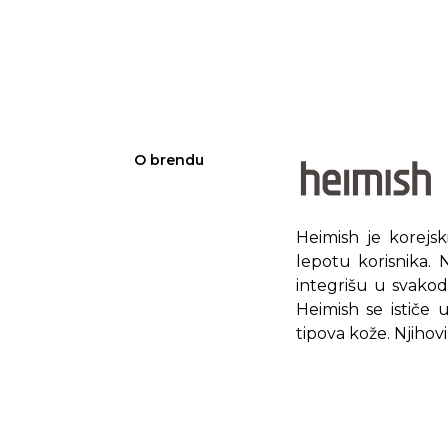
O brendu
Heimish je korejs
lepotu korisnika. N
integrišu u svakod
Heimish se ističe 
tipova kože. Njihov