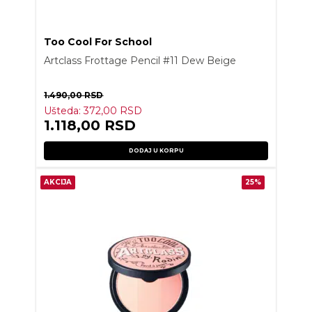
Too Cool For School
Artclass Frottage Pencil #11 Dew Beige
1.490,00
RSD
Ušteda:
372,00
RSD
1.118,00
RSD
DODAJ U KORPU
AKCIJA
25%