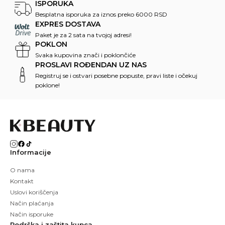
ISPORUKA
Besplatna isporuka za iznos preko 6000 RSD
EXPRES DOSTAVA
Paket je za 2 sata na tvojoj adresi!
POKLON
Svaka kupovina znači i poklončiće
PROSLAVI ROĐENDAN UZ NAS
Registruj se i ostvari posebne popuste, pravi liste i očekuj
poklone!
Informacije
O nama
Kontakt
Uslovi koriščenja
Način plaćanja
Način isporuke
Podrška i zaštita kupca