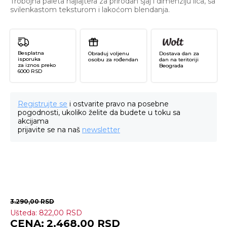
Trobojna paleta hajlajtera za prirodan sjaj i dimenziju lica, sa
svilenkastom teksturom i lakoćom blendanja.​
Besplatna
Obraduj voljenu
Dostava dan za
isporuka
osobu za rođendan
dan na teritoriji
za iznos preko
Beograda
6000 RSD
Registrujte se
i ostvarite pravo na posebne
pogodnosti, ukoliko želite da budete u toku sa
akcijama
prijavite se na naš
newsletter
3.290,00
RSD
Ušteda:
822,00
RSD
Ar
2.468,00
RSD