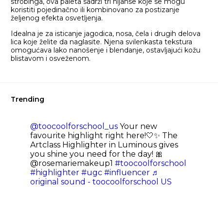
strobinga, ova paleta sadrži tri nijanse koje se mogu
koristiti pojedinačno ili kombinovano za postizanje
željenog efekta osvetljenja.​
Idealna je za isticanje jagodica, nosa, čela i drugih delova
lica koje želite da naglasite. Njena svilenkasta tekstura
omogućava lako nanošenje i blendanje, ostavljajući kožu
blistavom i osveženom.
Trending
@toocoolforschool_us
Your new
favourite highlight right here!🤍✨ The
Artclass Highlighter in Luminous gives
you shine you need for the day! 🎀
@rosemariemakeup1
#toocoolforschool
#highlighter
#ugc
#influencer
♬
original sound - toocoolforschool US