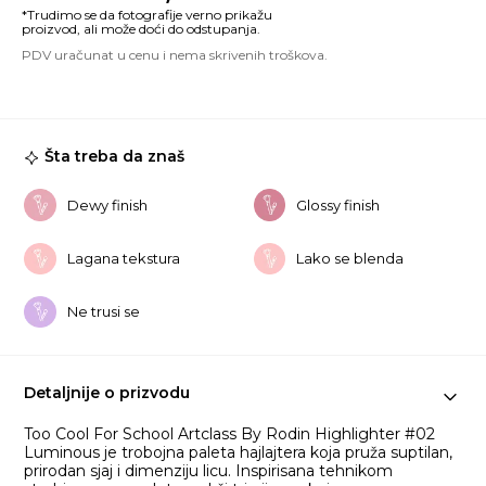
By
Ro
Hi
#
Lu
ko
Šta treba da znaš
Dewy finish
Glossy finish
Lagana tekstura
Lako se blenda
Ne trusi se
Detaljnije o prizvodu
Too Cool For School Artclass By Rodin Highlighter #02
Luminous je trobojna paleta hajlajtera koja pruža suptilan,
prirodan sjaj i dimenziju licu. Inspirisana tehnikom