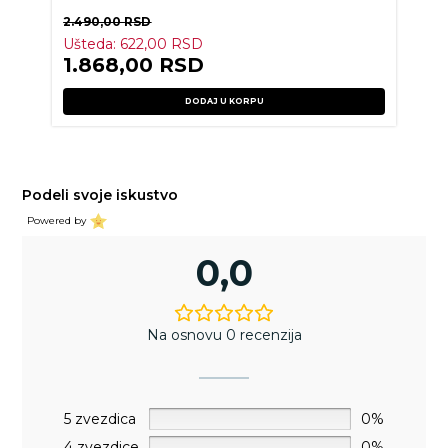
2.490,00
RSD
Ušteda:
622,00
RSD
1.868,00
RSD
DODAJ U KORPU
Podeli svoje iskustvo
Powered by
0,0
Na osnovu 0 recenzija
5 zvezdica
0%
4 zvezdice
0%