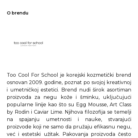
O brendu
Too Cool For School je korejski kozmetički brend
osnovan 2009. godine, poznat po svojoj kreativnoj
i umetničkoj estetici. Brend nudi širok asortiman
proizvoda za negu kože i šminku, uključujući
popularne linije kao što su Egg Mousse, Art Class
by Rodin i Caviar Lime. Njihova filozofija se temelji
na spajanju umetnosti i nauke, stvarajući
proizvode koji ne samo da pružaju efikasnu negu,
već i estetski užitak. Pakovanja proizvoda često