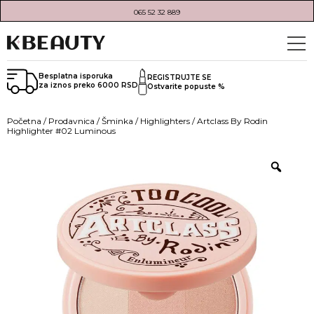
065 52 32 889
Besplatna isporuka
REGISTRUJTE SE
za iznos preko 6000 RSD
Ostvarite popuste %
Početna
/
Prodavnica
/
Šminka
/
Highlighters
/ Artclass By Rodin
Highlighter #02 Luminous