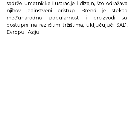
sadrže umetničke ilustracije i dizajn, što odražava
njihov jedinstveni pristup. Brend je stekao
međunarodnu popularnost i proizvodi su
dostupni na različitim tržištima, uključujući SAD,
Evropu i Aziju.