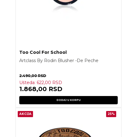
Too Cool For School
Artclass By Rodin Blusher -De Peche
2.490,00
RSD
Ušteda:
622,00
RSD
1.868,00
RSD
DODAJ U KORPU
AKCIJA
25%