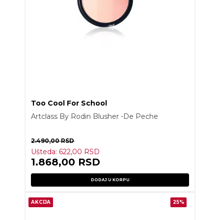
Too Cool For School
Artclass By Rodin Blusher -De Peche
2.490,00
RSD
Ušteda:
622,00
RSD
1.868,00
RSD
DODAJ U KORPU
AKCIJA
25%