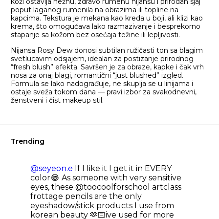
koži ostavlja nežnu, zdravo rumenu nijansu i prirodan sjaj
poput laganog rumenila na obrazima ili topline na
kapcima. Tekstura je mekana kao kreda u boji, ali klizi kao
krema, što omogućava lako razmazivanje i besprekorno
stapanje sa kožom bez osećaja težine ili lepljivosti.
Nijansa Rosy Dew donosi subtilan ružičasti ton sa blagim
svetlucavim odsjajem, idealan za postizanje prirodnog
“fresh blush” efekta. Savršen je za obraze, kapke i čak vrh
nosa za onaj blagi, romantični “just blushed” izgled.
Formula se lako nadograđuje, ne skuplja se u linijama i
ostaje sveža tokom dana — pravi izbor za svakodnevni,
ženstveni i čist makeup stil.
Trending
@seyeon.e
If I like it I get it in EVERY
color😂 As someone with very sensitive
eyes, these @toocoolforschool artclass
frottage pencils are the only
eyeshadow/stick products I use from
korean beauty 🫶🏻ive used for more