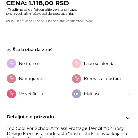
1.118,00
RSD
Fr
Pe
#
Ro
D
ko
Šta treba da znaš
Ne trusi se
Lako se blenda
Nadogradiv
Kremasta tekstura
Velvet finish
Multiuse
Detaljnije o prizvodu
Too Cool For School Artclass Frottage Pencil #02 Rosy
Dew je kremasta, puderasta “pastel stick” olovka koja na