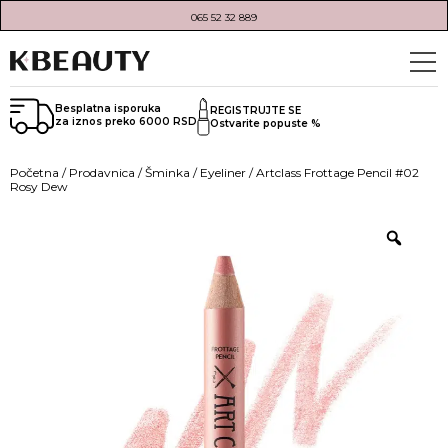
065 52 32 889
Besplatna isporuka
REGISTRUJTE SE
za iznos preko 6000 RSD
Ostvarite popuste %
Početna
/
Prodavnica
/
Šminka
/
Eyeliner
/ Artclass Frottage Pencil #02
Rosy Dew