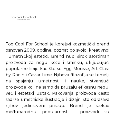
Too Cool For School je korejski kozmetički brend
osnovan 2009. godine, poznat po svojoj kreativnoj
i umetničkoj estetici. Brend nudi širok asortiman
proizvoda za negu kože i šminku, uključujući
popularne linije kao što su Egg Mousse, Art Class
by Rodin i Caviar Lime. Njihova filozofija se temelji
na spajanju umetnosti i nauke, stvarajući
proizvode koji ne samo da pružaju efikasnu negu,
već i estetski užitak. Pakovanja proizvoda često
sadrže umetničke ilustracije i dizajn, što odražava
njihov jedinstveni pristup. Brend je stekao
međunarodnu popularnost i proizvodi su