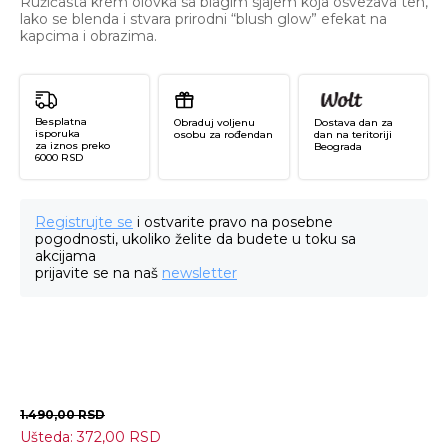
Ružičasta krem olovka sa blagim sjajem koja osvežava ten,
lako se blenda i stvara prirodni “blush glow” efekat na
kapcima i obrazima.
Besplatna
Obraduj voljenu
Dostava dan za
isporuka
osobu za rođendan
dan na teritoriji
za iznos preko
Beograda
6000 RSD
Registrujte se
i ostvarite pravo na posebne
pogodnosti, ukoliko želite da budete u toku sa
akcijama
prijavite se na naš
newsletter
1.490,00
RSD
Ušteda:
372,00
RSD
Ar