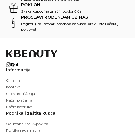
POKLON
Svaka kupovina znači i poklončiće
PROSLAVI ROĐENDAN UZ NAS
Registruj se i ostvari posebne popuste, pravi liste i očekuj
poklone!
Informacije
O nama
Kontakt
Uslovi koriščenja
Način plaćanja
Način isporuke
Podrška i zaštita kupca
Odustanak od kupovine
Politika reklamacija