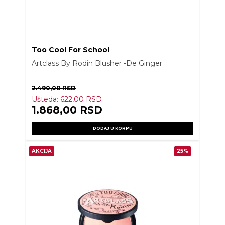
Too Cool For School
Artclass By Rodin Blusher -De Ginger
2.490,00
RSD
Ušteda:
622,00
RSD
1.868,00
RSD
DODAJ U KORPU
AKCIJA
25%