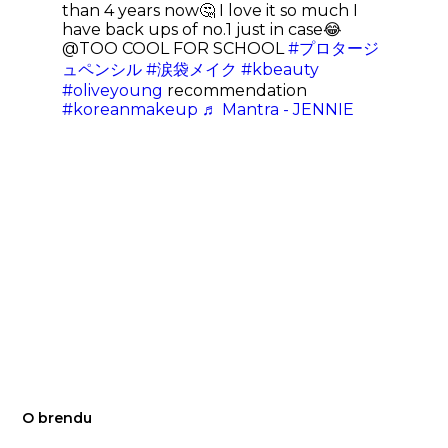
than 4 years now🤔 I love it so much I
have back ups of no.1 just in case😂
@TOO COOL FOR SCHOOL
#プロタージ
ュペンシル
#涙袋メイク
#kbeauty
#oliveyoung
recommendation
#koreanmakeup
♬ Mantra - JENNIE
O brendu