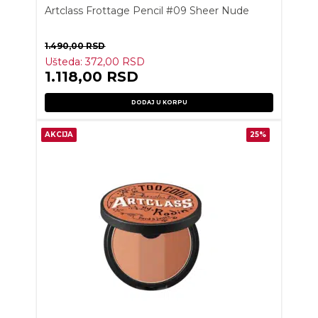
Artclass Frottage Pencil #09 Sheer Nude
1.490,00
RSD
Ušteda:
372,00
RSD
1.118,00
RSD
DODAJ U KORPU
AKCIJA
25%