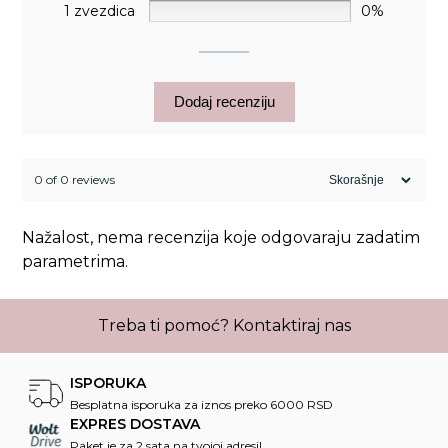
1 zvezdica
0%
Dodaj recenziju
0 of 0 reviews
Nažalost, nema recenzija koje odgovaraju zadatim
parametrima.
Treba ti pomoć?
Kontaktiraj nas
ISPORUKA
Besplatna isporuka za iznos preko 6000 RSD
EXPRES DOSTAVA
Paket je za 2 sata na tvojoj adresi!