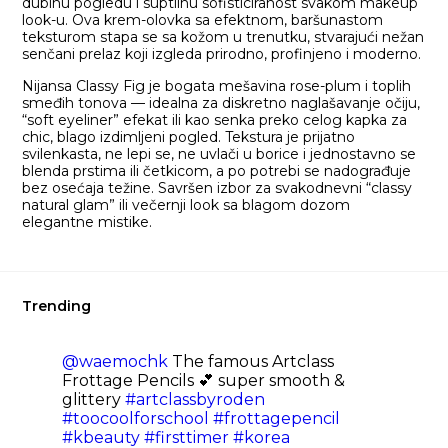
dubinu pogledu i suptilnu sofisticiranost svakom makeup
look-u. Ova krem-olovka sa efektnom, baršunastom
teksturom stapa se sa kožom u trenutku, stvarajući nežan
senčani prelaz koji izgleda prirodno, profinjeno i moderno.
Nijansa Classy Fig je bogata mešavina rose-plum i toplih
smeđih tonova — idealna za diskretno naglašavanje očiju,
“soft eyeliner” efekat ili kao senka preko celog kapka za
chic, blago izdimljeni pogled. Tekstura je prijatno
svilenkasta, ne lepi se, ne uvlači u borice i jednostavno se
blenda prstima ili četkicom, a po potrebi se nadograđuje
bez osećaja težine. Savršen izbor za svakodnevni “classy
natural glam” ili večernji look sa blagom dozom
elegantne mistike.
Trending
@waemochk
The famous Artclass
Frottage Pencils 💕 super smooth &
glittery
#artclassbyroden
#toocoolforschool
#frottagepencil
#kbeauty
#firsttimer
#korea