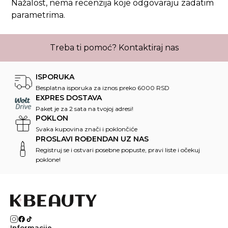
Nažalost, nema recenzija koje odgovaraju zadatim
parametrima.
Treba ti pomoć?
Kontaktiraj nas
ISPORUKA
Besplatna isporuka za iznos preko 6000 RSD
EXPRES DOSTAVA
Paket je za 2 sata na tvojoj adresi!
POKLON
Svaka kupovina znači i poklončiće
PROSLAVI ROĐENDAN UZ NAS
Registruj se i ostvari posebne popuste, pravi liste i očekuj
poklone!
Informacije