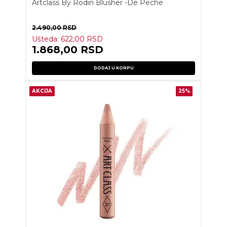
Artclass By Rodin Blusher -De Peche
2.490,00
RSD
Ušteda:
622,00
RSD
1.868,00
RSD
DODAJ U KORPU
AKCIJA
25%