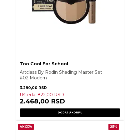
Too Cool For School
Artclass By Rodin Shading Master Set
#02 Modern
3.290,00
RSD
Ušteda:
822,00
RSD
2.468,00
RSD
DODAJ U KORPU
AKCIJA
25%