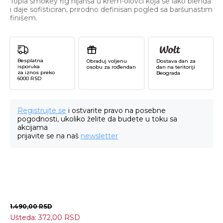
Topla smokey fig nijansa u krem-olovci koja se lako blenda
i daje sofisticiran, prirodno definisan pogled sa baršunastim
finišem.
Besplatna
Obraduj voljenu
Dostava dan za
isporuka
osobu za rođendan
dan na teritoriji
za iznos preko
Beograda
6000 RSD
Registrujte se
i ostvarite pravo na posebne
pogodnosti, ukoliko želite da budete u toku sa
akcijama
prijavite se na naš
newsletter
1.490,00
RSD
Ušteda:
372,00
RSD
Ar