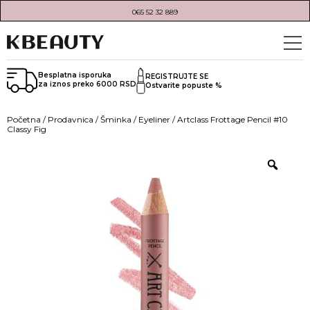
065 52 32 889
Besplatna isporuka
REGISTRUJTE SE
za iznos preko 6000 RSD
Ostvarite popuste %
Početna
/
Prodavnica
/
Šminka
/
Eyeliner
/ Artclass Frottage Pencil #10
Classy Fig