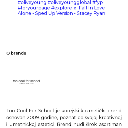
#oliveyoung
#oliveyoungglobal
#fyp
#foryourpage
#explore
♬ Fall In Love
Alone - Sped Up Version - Stacey Ryan
O brendu
Too Cool For School je korejski kozmetički brend
osnovan 2009. godine, poznat po svojoj kreativnoj
i umetničkoj estetici. Brend nudi širok asortiman