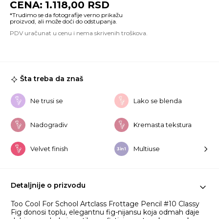
1.118,00
RSD
Fr
Pe
#1
Cl
Fi
ko
Šta treba da znaš
Ne trusi se
Lako se blenda
Nadogradiv
Kremasta tekstura
Velvet finish
Multiuse
Detaljnije o prizvodu
Too Cool For School Artclass Frottage Pencil #10 Classy
Fig donosi toplu, elegantnu fig-nijansu koja odmah daje