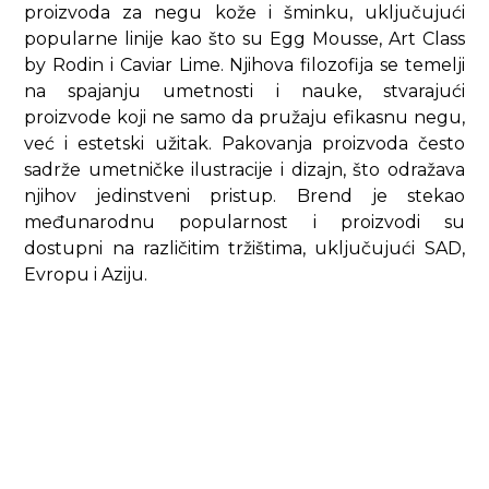
proizvoda za negu kože i šminku, uključujući
popularne linije kao što su Egg Mousse, Art Class
by Rodin i Caviar Lime. Njihova filozofija se temelji
na spajanju umetnosti i nauke, stvarajući
proizvode koji ne samo da pružaju efikasnu negu,
već i estetski užitak. Pakovanja proizvoda često
sadrže umetničke ilustracije i dizajn, što odražava
njihov jedinstveni pristup. Brend je stekao
međunarodnu popularnost i proizvodi su
dostupni na različitim tržištima, uključujući SAD,
Evropu i Aziju.