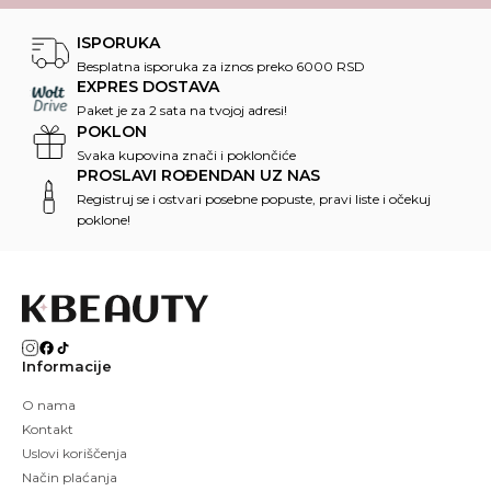
ISPORUKA
Besplatna isporuka za iznos preko 6000 RSD
EXPRES DOSTAVA
Paket je za 2 sata na tvojoj adresi!
POKLON
Svaka kupovina znači i poklončiće
PROSLAVI ROĐENDAN UZ NAS
Registruj se i ostvari posebne popuste, pravi liste i očekuj
poklone!
Informacije
O nama
Kontakt
Uslovi koriščenja
Način plaćanja