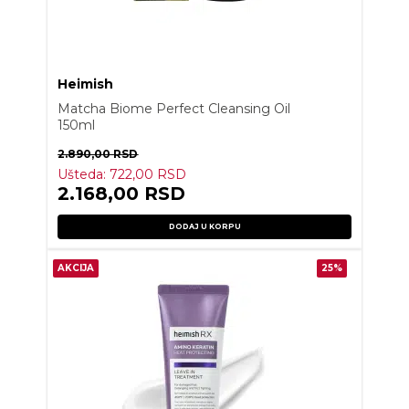
Heimish
Matcha Biome Perfect Cleansing Oil
150ml
2.890,00
RSD
Ušteda:
722,00
RSD
2.168,00
RSD
DODAJ U KORPU
AKCIJA
25%