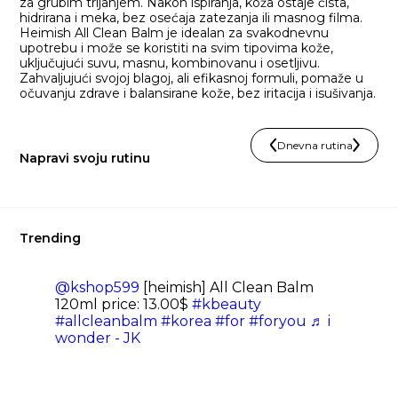
za grubim trljanjem. Nakon ispiranja, koža ostaje čista,
hidrirana i meka, bez osećaja zatezanja ili masnog filma.
Heimish All Clean Balm je idealan za svakodnevnu
upotrebu i može se koristiti na svim tipovima kože,
uključujući suvu, masnu, kombinovanu i osetljivu.
Zahvaljujući svojoj blagoj, ali efikasnoj formuli, pomaže u
očuvanju zdrave i balansirane kože, bez iritacija i isušivanja.
Dnevna rutina
Napravi svoju rutinu
Trending
@kshop599
[heimish] All Clean Balm
120ml price: 13.00$
#kbeauty
#allcleanbalm
#korea
#for
#foryou
♬ i
wonder - JK