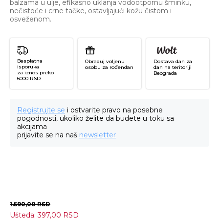
balzama u ulje, efikasno uklanja vodootpornu šminku,
nečistoće i crne tačke, ostavljajući kožu čistom i
osveženom.
Besplatna
Obraduj voljenu
Dostava dan za
isporuka
osobu za rođendan
dan na teritoriji
za iznos preko
Beograda
6000 RSD
Registrujte se
i ostvarite pravo na posebne
pogodnosti, ukoliko želite da budete u toku sa
akcijama
prijavite se na naš
newsletter
1.590,00
RSD
Ušteda:
397,00
RSD