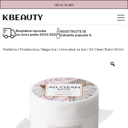
065 52 32 889
Besplatna isporuka
REGISTRUJTE SE
za iznos preko 6000 RSD
Ostvarite popuste %
Početna
/
Prodavnica
/
Nega lica
/
Umivalice za lice
/ All Clean Balm 50ml