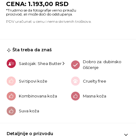
All
1.193,00
RSD
Cl
Ba
50
ko
Šta treba da znaš
Dobro za: dubinsko
Sastojak: Shea Butter
čišćenje
Svi tipovi kože
Cruelty free
Kombinovana koža
Masna koža
Suva koža
Detaljnije o prizvodu