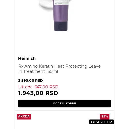
Heimish
Rx Amino Keratin Heat Protecting Leave
In Treatment 150ml
2.590,00
RSD
Ušteda:
647,00
RSD
1.943,00
RSD
DODAJ U KORPU
AKCIJA
25%