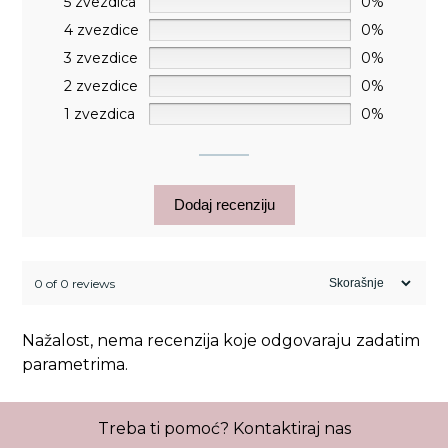
5 zvezdica
0%
4 zvezdice
0%
3 zvezdice
0%
2 zvezdice
0%
1 zvezdica
0%
Dodaj recenziju
0 of 0 reviews
Nažalost, nema recenzija koje odgovaraju zadatim
parametrima.
Treba ti pomoć?
Kontaktiraj nas