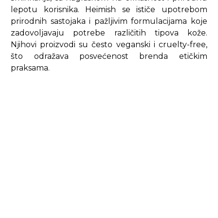
lepotu korisnika. Heimish se ističe upotrebom
prirodnih sastojaka i pažljivim formulacijama koje
zadovoljavaju potrebe različitih tipova kože.
Njihovi proizvodi su često veganski i cruelty-free,
što odražava posvećenost brenda etičkim
praksama.