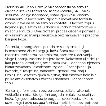
Heimish All Clean Balm je višenamenski balzam za
čišćenje lica koji temeljno uklanja šminku, SPF, višak
sebuma i druge nečistoće, ostavljajući kožu čistom,
hidriranom i osveženom. Njegova inovativna formula
omogućava da se balzam pri kontaktu s kožom topi u
lagano ulje, a zatim se u dodiru s vodom transformiše u
mlečnu emulziju. Ovaj trofazni proces čišćenja pomaže u
efikasnom uklanjanju nečistoća bez narušavanja prirodne
barijere kože.
Formula je obogaćena prirodnim sastojcima koji
istovremeno čiste i neguju kožu. Shea puter, bogat
masnim kiselinama i vitaminima, pomaže u očuvanju
vlage i jačanju zaštitne barijere kože. Kokosovo ulje deluje
kao prirodni emolijens, omekšava kožu i doprinosi njenom
hidratizovanom i elastičnom izgledu. Esencijalna ulja
lavande, eukaliptusa, narandže i geranijuma imaju
umirujuća i osvežavajuća svojstva, dok ekstrakt bele lale
pruža antioksidativnu zaštitu i doprinosi ujednačenom
tenu.
Balzam je formulisan bez parabena, sulfata, alkohola i
veštačkih mirisa, što ga čini pogodnim čak i za osetljivu
kožu. Njegova tekstura je bogata i svilenkasta, lako se
razmazuje i brzo rastapa šminku i nečistoće bez potrebe