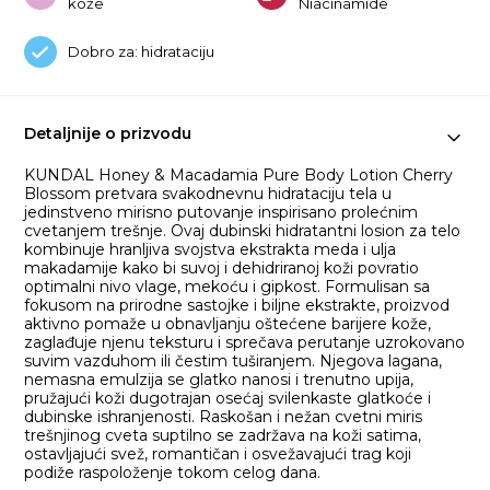
kože
Niacinamide
Dobro za: hidrataciju
Detaljnije o prizvodu
KUNDAL Honey & Macadamia Pure Body Lotion Cherry
Blossom pretvara svakodnevnu hidrataciju tela u
jedinstveno mirisno putovanje inspirisano prolećnim
cvetanjem trešnje. Ovaj dubinski hidratantni losion za telo
kombinuje hranljiva svojstva ekstrakta meda i ulja
makadamije kako bi suvoj i dehidriranoj koži povratio
optimalni nivo vlage, mekoću i gipkost. Formulisan sa
fokusom na prirodne sastojke i biljne ekstrakte, proizvod
aktivno pomaže u obnavljanju oštećene barijere kože,
zaglađuje njenu teksturu i sprečava perutanje uzrokovano
suvim vazduhom ili čestim tuširanjem. Njegova lagana,
nemasna emulzija se glatko nanosi i trenutno upija,
pružajući koži dugotrajan osećaj svilenkaste glatkoće i
dubinske ishranjenosti. Raskošan i nežan cvetni miris
trešnjinog cveta suptilno se zadržava na koži satima,
ostavljajući svež, romantičan i osvežavajući trag koji
podiže raspoloženje tokom celog dana.