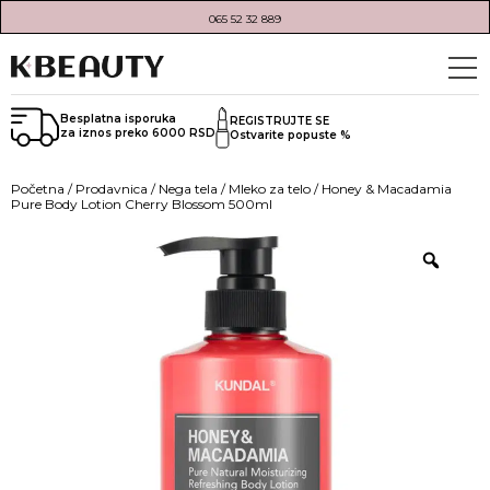
065 52 32 889
Besplatna isporuka
REGISTRUJTE SE
za iznos preko 6000 RSD
Ostvarite popuste %
Početna
/
Prodavnica
/
Nega tela
/
Mleko za telo
/ Honey & Macadamia
Pure Body Lotion Cherry Blossom 500ml