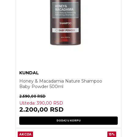
KUNDAL
Honey & Macadamia Nature Shampoo
Baby Powder 500ml
2.590,00
RSD
Ušteda:
390,00
RSD
2.200,00
RSD
DODAJ U KORPU
AKCIJA
15%