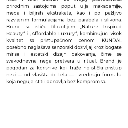
prirodnim sastojcima poput ulja makadamije,
meda i biljnih ekstrakata, kao i po pažljivo
razvijenim formulacijama bez parabela i silikona.
Brend se ističe filozofijom „Nature Inspired
Beauty“ i „Affordable Luxury“, kombinujući visok
kvalitet sa pristupačnom cenom. KUNDAL
posebno naglašava senzorski doživljaj kroz bogate
mirise i estetski dizajn pakovanja, čime se
svakodnevna nega pretvara u ritual. Brend je
pogodan za korisnike koji traže holistički pristup
nezi — od vlasišta do tela — i vrednuju formulu
koja neguje, štiti i obnavlja bez kompromisa.