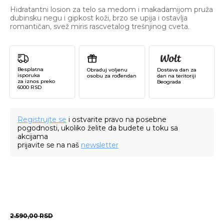
Hidratantni losion za telo sa medom i makadamijom pruža
dubinsku negu i gipkost koži, brzo se upija i ostavlja
romantičan, svež miris rascvetalog trešnjinog cveta.
Besplatna
Obraduj voljenu
Dostava dan za
isporuka
osobu za rođendan
dan na teritoriji
za iznos preko
Beograda
6000 RSD
Registrujte se
i ostvarite pravo na posebne
pogodnosti, ukoliko želite da budete u toku sa
akcijama
prijavite se na naš
newsletter
2.590,00
RSD