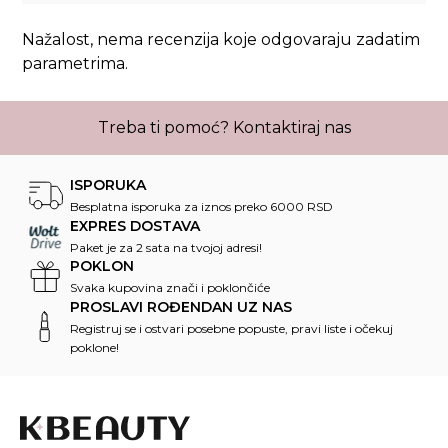
Nažalost, nema recenzija koje odgovaraju zadatim
parametrima.
Treba ti pomoć?
Kontaktiraj nas
ISPORUKA
Besplatna isporuka za iznos preko 6000 RSD
EXPRES DOSTAVA
Paket je za 2 sata na tvojoj adresi!
POKLON
Svaka kupovina znači i poklončiće
PROSLAVI ROĐENDAN UZ NAS
Registruj se i ostvari posebne popuste, pravi liste i očekuj
poklone!