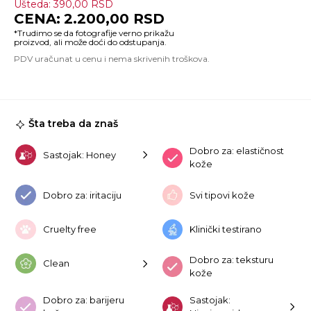
Ušteda:
390,00
RSD
H
2.200,00
RSD
&
Ma
Pu
Bo
Lo
Ch
Bl
50
Šta treba da znaš
ko
Dobro za: elastičnost
Sastojak: Honey
kože
Dobro za: iritaciju
Svi tipovi kože
Cruelty free
Klinički testirano
Dobro za: teksturu
Clean
kože
Dobro za: barijeru
Sastojak: