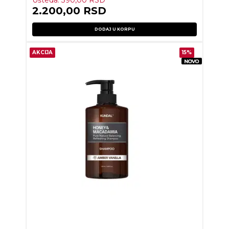
Ušteda:
390,00
RSD
2.200,00
RSD
DODAJ U KORPU
AKCIJA
15%