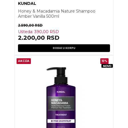
KUNDAL
Honey & Macadamia Nature Shampoo
Amber Vanilla 500ml
2.590,00
RSD
Ušteda:
390,00
RSD
2.200,00
RSD
DODAJ U KORPU
AKCIJA
15%