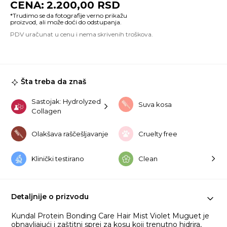
2.200,00
RSD
Bo
Ca
Ha
Mi
Vi
M
15
ko
Šta treba da znaš
Sastojak: Hydrolyzed
Suva kosa
Collagen
Olakšava raščešljavanje
Cruelty free
Klinički testirano
Clean
Detaljnije o prizvodu
Kundal Protein Bonding Care Hair Mist Violet Muguet je
obnavljajući i zaštitni sprej za kosu koji trenutno hidrira,