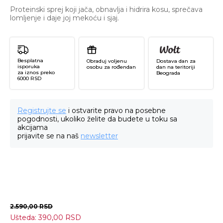
Proteinski sprej koji jača, obnavlja i hidrira kosu, sprečava
lomljenje i daje joj mekoću i sjaj.
Besplatna
Obraduj voljenu
Dostava dan za
isporuka
osobu za rođendan
dan na teritoriji
za iznos preko
Beograda
6000 RSD
Registrujte se
i ostvarite pravo na posebne
pogodnosti, ukoliko želite da budete u toku sa
akcijama
prijavite se na naš
newsletter
2.590,00
RSD
Ušteda:
390,00
RSD
Pr