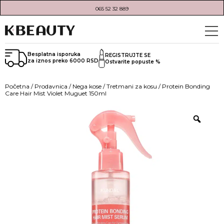
065 52 32 889
Besplatna isporuka
REGISTRUJTE SE
za iznos preko 6000 RSD
Ostvarite popuste %
Početna
/
Prodavnica
/
Nega kose
/
Tretmani za kosu
/ Protein Bonding
Care Hair Mist Violet Muguet 150ml