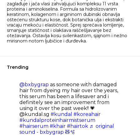
zaglađuje i jača vlasi zahvaljujući kompleksu 11 vrsta
proteina i aminokiselina. Formula sa hidrolizovanim
keratinom, kolagenom i argininom dubinski obnavlja
oštećenu strukturu kose, dok botanička ulja i ekstrakti
vraćaju mekoću i elastičnost. Sprej sprečava lomljenje,
smanjuje statičnost i olakšava raščešljavanje bez
otežavanja. Ostavlja kosu svilenkastom, sjajnom i nežno
mirisnom notom ljubičice i đurđevka.
Trending
@bxbygrap
as someone with damaged
hair from dyeing my hair over the years,
this serum has been a lifesaver and i
definitely see an improvement from
using it over the past week!! 💗
@kundal.sg
#kundal
#koreahair
#kundalproteinhairmistserum
#hairserum
#khair
#hairtok
♬ original
sound - bxbygrap 🧸🫧