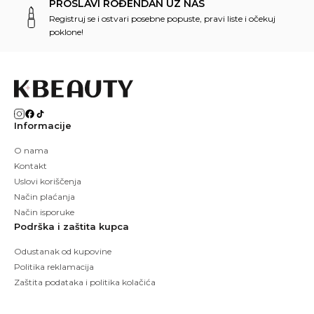
PROSLAVI ROĐENDAN UZ NAS
Registruj se i ostvari posebne popuste, pravi liste i očekuj
poklone!
Informacije
O nama
Kontakt
Uslovi koriščenja
Način plaćanja
Način isporuke
Podrška i zaštita kupca
Odustanak od kupovine
Politika reklamacija
Zaštita podataka i politika kolačića