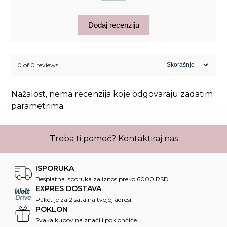
Dodaj recenziju
0 of 0 reviews
Nažalost, nema recenzija koje odgovaraju zadatim
parametrima.
Treba ti pomoć?
Kontaktiraj nas
ISPORUKA
Besplatna isporuka za iznos preko 6000 RSD
EXPRES DOSTAVA
Paket je za 2 sata na tvojoj adresi!
POKLON
Svaka kupovina znači i poklončiće