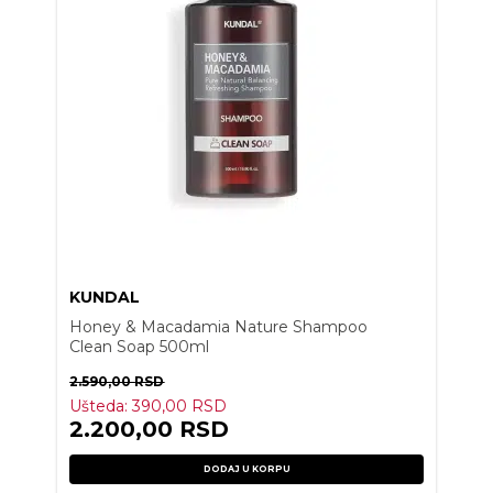
KUNDAL
Honey & Macadamia Nature Shampoo
Clean Soap 500ml
2.590,00
RSD
Ušteda:
390,00
RSD
2.200,00
RSD
DODAJ U KORPU