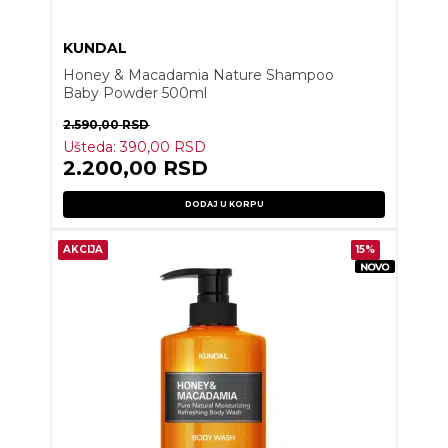
KUNDAL
Honey & Macadamia Nature Shampoo
Baby Powder 500ml
2.590,00
RSD
Ušteda:
390,00
RSD
2.200,00
RSD
DODAJ U KORPU
AKCIJA
15%