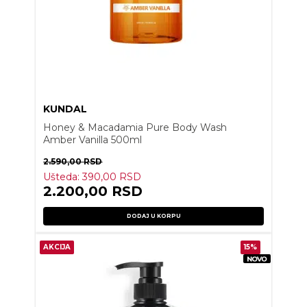
KUNDAL
Honey & Macadamia Pure Body Wash
Amber Vanilla 500ml
2.590,00
RSD
Ušteda:
390,00
RSD
2.200,00
RSD
DODAJ U KORPU
AKCIJA
15%