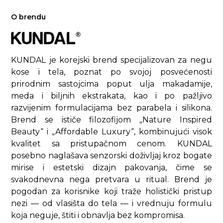
O brendu
KUNDAL je korejski brend specijalizovan za negu
kose i tela, poznat po svojoj posvećenosti
prirodnim sastojcima poput ulja makadamije,
meda i biljnih ekstrakata, kao i po pažljivo
razvijenim formulacijama bez parabela i silikona.
Brend se ističe filozofijom „Nature Inspired
Beauty“ i „Affordable Luxury“, kombinujući visok
kvalitet sa pristupačnom cenom. KUNDAL
posebno naglašava senzorski doživljaj kroz bogate
mirise i estetski dizajn pakovanja, čime se
svakodnevna nega pretvara u ritual. Brend je
pogodan za korisnike koji traže holistički pristup
nezi — od vlasišta do tela — i vrednuju formulu
koja neguje, štiti i obnavlja bez kompromisa.