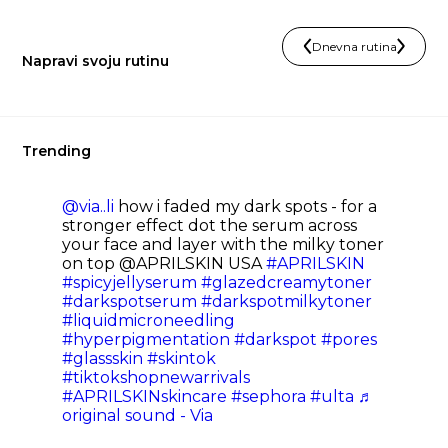
Dnevna rutina
Napravi svoju rutinu
Trending
@via..li
how i faded my dark spots - for a
stronger effect dot the serum across
your face and layer with the milky toner
on top @APRILSKIN USA
#APRILSKIN
#spicyjellyserum
#glazedcreamytoner
#darkspotserum
#darkspotmilkytoner
#liquidmicroneedling
#hyperpigmentation
#darkspot
#pores
#glassskin
#skintok
#tiktokshopnewarrivals
#APRILSKINskincare
#sephora
#ulta
♬
original sound - Via