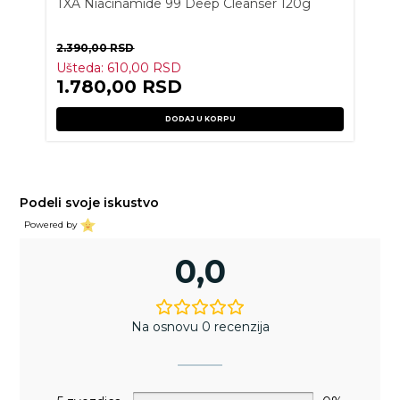
TXA Niacinamide 99 Deep Cleanser 120g
2.390,00
RSD
Ušteda:
610,00
RSD
1.780,00
RSD
DODAJ U KORPU
Podeli svoje iskustvo
Powered by
0,0
Na osnovu 0 recenzija