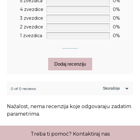
5 zvezdica
0%
4 zvezdice
0%
3 zvezdice
0%
2 zvezdice
0%
1 zvezdica
0%
Dodaj recenziju
0 of 0 reviews
Nažalost, nema recenzija koje odgovaraju zadatim
parametrima.
Treba ti pomoć?
Kontaktiraj nas