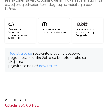
Krem-toner sa visokopurifikovanim TXA i niacinamidom za
osvetljen, ujednačen ten i dugotrajnu hidrataciju bez
težine.
Besplatna
Obraduj voljenu
Dostava dan za
isporuka
osobu za rođendan
dan na teritoriji
za iznos preko
Beograda
6000 RSD
Registrujte se
i ostvarite pravo na posebne
pogodnosti, ukoliko želite da budete u toku sa
akcijama
prijavite se na naš
newsletter
2.690,00
RSD
Ušteda:
680,00
RSD
T