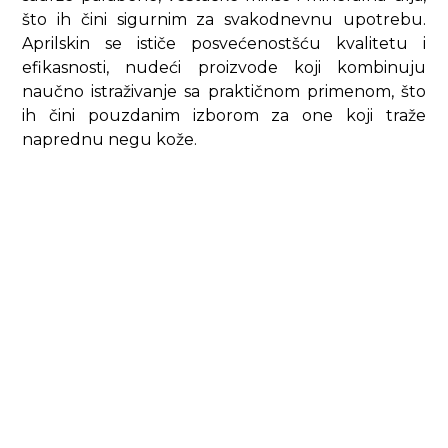
što ih čini sigurnim za svakodnevnu upotrebu.
Aprilskin se ističe posvećenostšću kvalitetu i
efikasnosti, nudeći proizvode koji kombinuju
naučno istraživanje sa praktičnom primenom, što
ih čini pouzdanim izborom za one koji traže
naprednu negu kože.