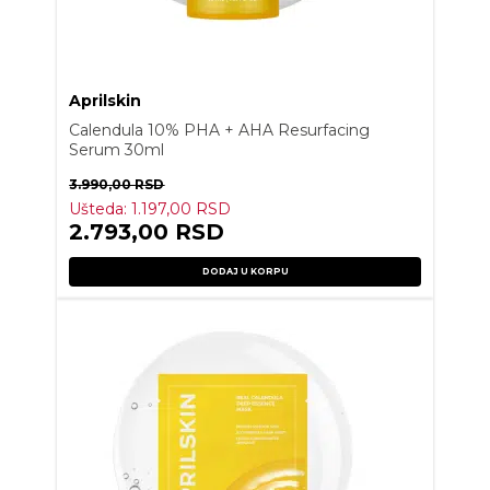
Aprilskin
Calendula 10% PHA + AHA Resurfacing
Serum 30ml
3.990,00
RSD
Ušteda:
1.197,00
RSD
2.793,00
RSD
DODAJ U KORPU