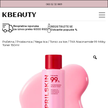
065 52 32 889
Besplatna isporuka
REGISTRUJTE SE
za iznos preko 6000 RSD
Ostvarite popuste %
Početna
/
Prodavnica
/
Nega lica
/
Tonici za lice
/ TXA Niacinamide 99 Milky
Toner 150ml