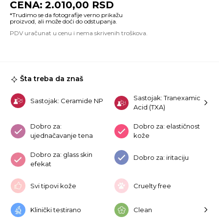
2.010,00
RSD
Ni
99
Mi
To
15
ko
Šta treba da znaš
Sastojak: Tranexamic
Sastojak: Ceramide NP
Acid (TXA)
Dobro za:
Dobro za: elastičnost
ujednačavanje tena
kože
Dobro za: glass skin
Dobro za: iritaciju
efekat
Svi tipovi kože
Cruelty free
Klinički testirano
Clean