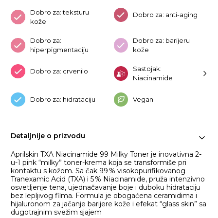
Dobro za: teksturu
Dobro za: anti-aging
kože
Dobro za:
Dobro za: barijeru
hiperpigmentaciju
kože
Sastojak:
Dobro za: crvenilo
Niacinamide
Dobro za: hidrataciju
Vegan
Detaljnije o prizvodu
Aprilskin TXA Niacinamide 99 Milky Toner je inovativna 2-
u-1 pink “milky” toner-krema koja se transformiše pri
kontaktu s kožom. Sa čak 99 % visokopurifikovanog
Tranexamic Acid (TXA) i 5 % Niacinamide, pruža intenzivno
osvetljenje tena, ujednačavanje boje i duboku hidrataciju
bez lepljivog filma. Formula je obogaćena ceramidima i
hijaluronom za jačanje barijere kože i efekat “glass skin” sa
dugotrajnim svežim sjajem