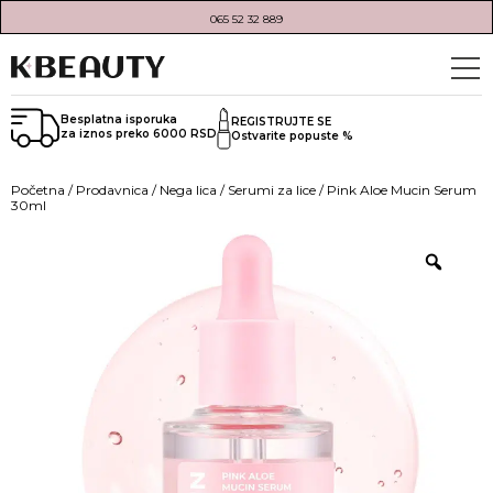
065 52 32 889
Besplatna isporuka
REGISTRUJTE SE
za iznos preko 6000 RSD
Ostvarite popuste %
Početna
/
Prodavnica
/
Nega lica
/
Serumi za lice
/ Pink Aloe Mucin Serum
30ml