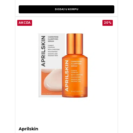
DODAJ U KORPU
AKCIJA
20%
Aprilskin