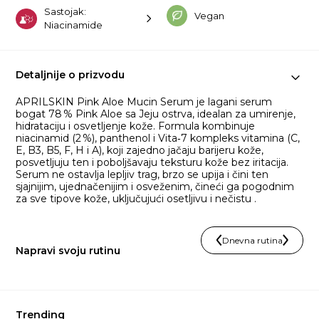
Sastojak:
Vegan
Niacinamide
Detaljnije o prizvodu
APRILSKIN Pink Aloe Mucin Serum je lagani serum
bogat 78 % Pink Aloe sa Jeju ostrva, idealan za umirenje,
hidrataciju i osvetljenje kože. Formula kombinuje
niacinamid (2 %), panthenol i Vita‑7 kompleks vitamina (C,
E, B3, B5, F, H i A), koji zajedno jačaju barijeru kože,
posvetljuju ten i poboljšavaju teksturu kože bez iritacija.
Serum ne ostavlja lepljiv trag, brzo se upija i čini ten
sjajnijim, ujednačenijim i osveženim, čineći ga pogodnim
za sve tipove kože, uključujući osetljivu i nečistu .
Dnevna rutina
Napravi svoju rutinu
Trending