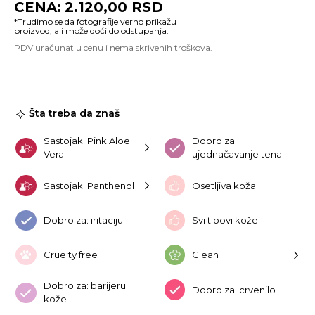
2.120,00
RSD
Al
Mu
S
30
ko
Šta treba da znaš
Sastojak: Pink Aloe
Dobro za:
Vera
ujednačavanje tena
Sastojak: Panthenol
Osetljiva koža
Dobro za: iritaciju
Svi tipovi kože
Cruelty free
Clean
Dobro za: barijeru
Dobro za: crvenilo
kože