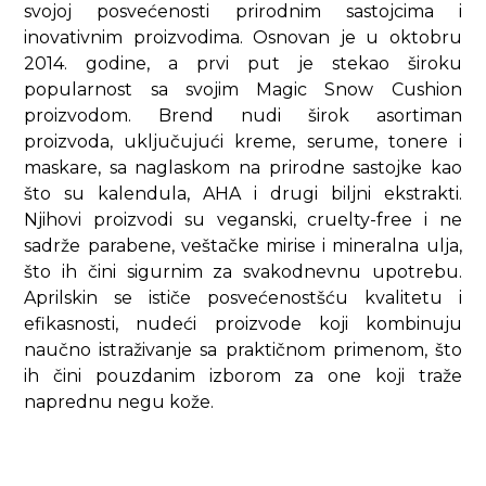
svojoj posvećenosti prirodnim sastojcima i
inovativnim proizvodima. Osnovan je u oktobru
2014. godine, a prvi put je stekao široku
popularnost sa svojim Magic Snow Cushion
proizvodom. Brend nudi širok asortiman
proizvoda, uključujući kreme, serume, tonere i
maskare, sa naglaskom na prirodne sastojke kao
što su kalendula, AHA i drugi biljni ekstrakti.
Njihovi proizvodi su veganski, cruelty-free i ne
sadrže parabene, veštačke mirise i mineralna ulja,
što ih čini sigurnim za svakodnevnu upotrebu.
Aprilskin se ističe posvećenostšću kvalitetu i
efikasnosti, nudeći proizvode koji kombinuju
naučno istraživanje sa praktičnom primenom, što
ih čini pouzdanim izborom za one koji traže
naprednu negu kože.