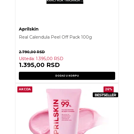
Aprilskin
Real Calendula Peel Off Pack 100g
2.790,00
RSD
Ušteda:
1.395,00
RSD
1.395,00
RSD
DODAJ U KORPU
AKCIJA
26%