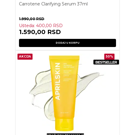
Carrotene Clarifying Serum 37ml
1.990,00
RSD
Ušteda:
400,00
RSD
1.590,00
RSD
DODAJ U KORPU
AKCIJA
50%