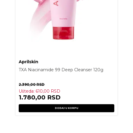
Aprilskin
TXA Niacinamide 99 Deep Cleanser 120g
2.390,00
RSD
Ušteda:
610,00
RSD
1.780,00
RSD
DODAJ U KORPU