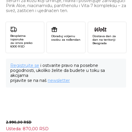
Serum za kožu koji umiruje, hidrira i posvetljuje zahvaljujući
Pink Aloe, niacinamidu, panthenolu i Vita‑7 kompleksu – za
svež, zaštićen i ujednačen ten.
Besplatna
Obraduj voljenu
Dostava dan za
isporuka
osobu za rođendan
dan na teritoriji
za iznos preko
Beograda
6000 RSD
Registrujte se
i ostvarite pravo na posebne
pogodnosti, ukoliko želite da budete u toku sa
akcijama
prijavite se na naš
newsletter
2.990,00
RSD
Ušteda:
870,00
RSD
Pi