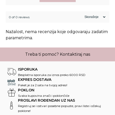
0 of 0 reviews
Nažalost, nema recenzija koje odgovaraju zadatim
parametrima.
Treba ti pomoć?
Kontaktiraj nas
ISPORUKA
Besplatna isporuka za iznos preko 6000 RSD
EXPRES DOSTAVA
Paket je za 2 sata na tvojoj adresi!
POKLON
Svaka kupovina znači i poklončiće
PROSLAVI ROĐENDAN UZ NAS
Registruj se i ostvari posebne popuste, pravi liste i očekuj
poklone!