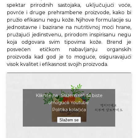
spektar prirodnih sastojaka, uključujući voće,
povrće i druge prehrambene proizvode, kako bi
pružio efikasnu negu kože. Njihove formulacije su
jednostavne i bazirane na nutritivnoj moći hrane,
pružajući jedinstvenu, prirodom inspirisanu negu
koja odgovara svim tipovima kože. Brend je
posvećen etičkom nabavljanju organskih
proizvoda kad god je to moguće, osiguravajući
visok kvalitet i efikasnost svojih proizvoda.
Kliknite na „Slažem se“ da biste
omogućili Youtube
Politika kolačića
Slažem se