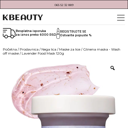
065 52 32 889
Besplatna isporuka
REGISTRUJTE SE
za iznos preko 6000 RSD
Ostvarite popuste %
Početna
/
Prodavnica
/
Nega lica
/
Maske za lice
/
Glinena maska - Wash
off maske
/ Lavender Food Mask 120g