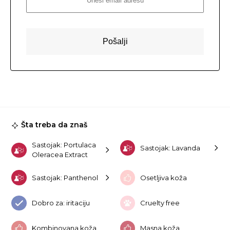
Šta treba da znaš
Sastojak: Portulaca
Sastojak: Lavanda
Oleracea Extract
Sastojak: Panthenol
Osetljiva koža
Dobro za: iritaciju
Cruelty free
Kombinovana koža
Masna koža