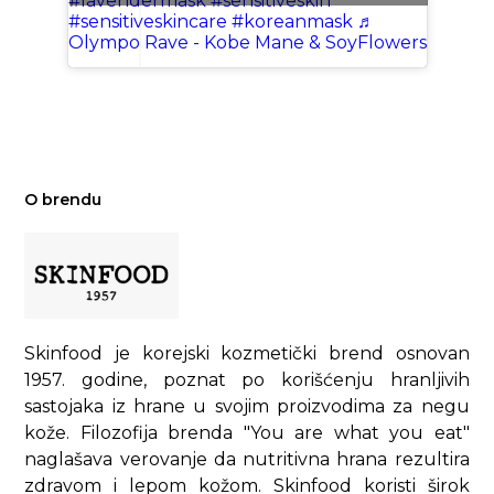
#lavendermask
#sensitiveskin
#sensitiveskincare
#koreanmask
♬
Olympo Rave - Kobe Mane & SoyFlowers
O brendu
Skinfood je korejski kozmetički brend osnovan
1957. godine, poznat po korišćenju hranljivih
sastojaka iz hrane u svojim proizvodima za negu
kože. Filozofija brenda "You are what you eat"
naglašava verovanje da nutritivna hrana rezultira
zdravom i lepom kožom. Skinfood koristi širok