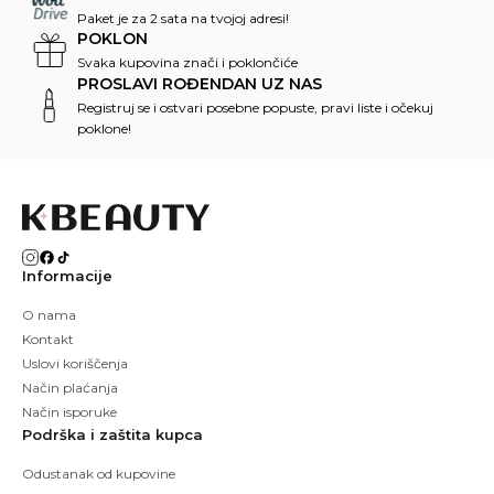
Paket je za 2 sata na tvojoj adresi!
POKLON
Svaka kupovina znači i poklončiće
PROSLAVI ROĐENDAN UZ NAS
Registruj se i ostvari posebne popuste, pravi liste i očekuj
poklone!
Informacije
O nama
Kontakt
Uslovi koriščenja
Način plaćanja
Način isporuke
Podrška i zaštita kupca
Odustanak od kupovine