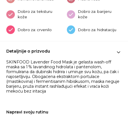
Dobro za: teksturu
Dobro za: barijeru
kože
kože
Dobro za: crvenilo
Dobro za: hidrataciju
Detaljnije o prizvodu
SKINFOOD Lavender Food Mask je gelasta wash-off
maska sa 1 % lavandinog hidrolata i pantenolom,
formulirana da dubinski hidrira i umiruje svu kožu, pa čak i
najosetljiviju. Obogaćena ekstraktom portulace
(mastikovina) i fermentisanim hibiskusom, maska neguje
barijeru, pruža instant rashlađujući efekat i vraća koži
mekoću bez iritacija
Napravi svoju rutinu