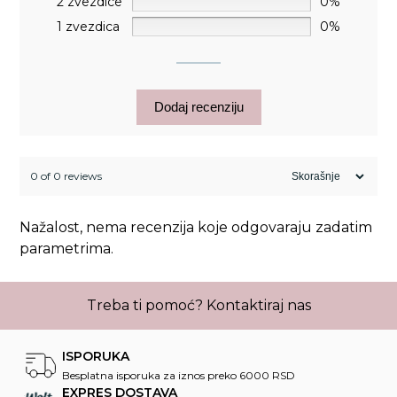
2 zvezdice
0%
1 zvezdica
0%
Dodaj recenziju
0 of 0 reviews
Nažalost, nema recenzija koje odgovaraju zadatim
parametrima.
Treba ti pomoć?
Kontaktiraj nas
ISPORUKA
Besplatna isporuka za iznos preko 6000 RSD
EXPRES DOSTAVA