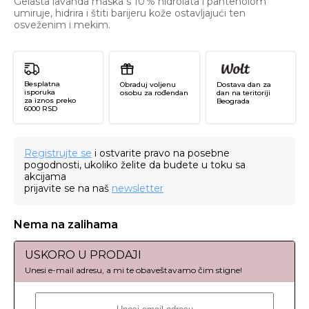
Gelasta lavanda maska s 10 % hidrolata i pantenolom
umiruje, hidrira i štiti barijeru kože ostavljajući ten
osveženim i mekim.
Besplatna
Obraduj voljenu
Dostava dan za
isporuka
osobu za rođendan
dan na teritoriji
za iznos preko
Beograda
6000 RSD
Registrujte se
i ostvarite pravo na posebne
pogodnosti, ukoliko želite da budete u toku sa
akcijama
prijavite se na naš
newsletter
Nema na zalihama
USKORO U PRODAJI