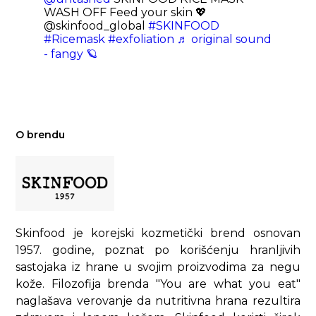
WASH OFF Feed your skin 💖
@skinfood_global
#SKINFOOD
#Ricemask
#exfoliation
♬ original sound
- fangy 🪐
O brendu
Skinfood je korejski kozmetički brend osnovan
1957. godine, poznat po korišćenju hranljivih
sastojaka iz hrane u svojim proizvodima za negu
kože. Filozofija brenda "You are what you eat"
naglašava verovanje da nutritivna hrana rezultira