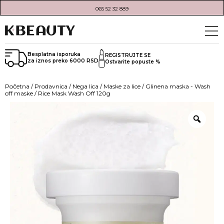
065 52 32 889
Besplatna isporuka
REGISTRUJTE SE
za iznos preko 6000 RSD
Ostvarite popuste %
Početna
/
Prodavnica
/
Nega lica
/
Maske za lice
/
Glinena maska - Wash
off maske
/ Rice Mask Wash Off 120g