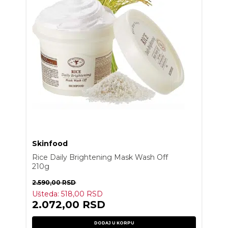
Skinfood
Rice Daily Brightening Mask Wash Off
210g
2.590,00
RSD
Ušteda:
518,00
RSD
2.072,00
RSD
DODAJ U KORPU