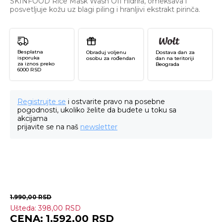
SKINFOOD Rice Mask Wash Off hidrira, omekšava i
posvetljuje kožu uz blagi piling i hranljivi ekstrakt pirinča.
Besplatna
Obraduj voljenu
Dostava dan za
isporuka
osobu za rođendan
dan na teritoriji
za iznos preko
Beograda
6000 RSD
Registrujte se
i ostvarite pravo na posebne
pogodnosti, ukoliko želite da budete u toku sa
akcijama
prijavite se na naš
newsletter
1.990,00
RSD
Ušteda:
398,00
RSD
Ri
1.592,00
RSD