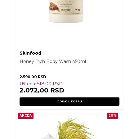
Skinfood
Honey Rich Body Wash 450ml
2.590,00
RSD
Ušteda:
518,00
RSD
2.072,00
RSD
DODAJ U KORPU
AKCIJA
20%