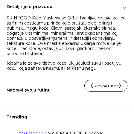
Detaljnije o prizvodu
SKINFOOD Rice Mask Wash Off je hranljiva maska za lice
sa finim česticama pirinča koje pružaju blagi piling i
dubinsku negu kože. Glavni sastojak, ekstrakt pirinča,
bogat je vitaminima, mineralima i antioksidansima koji
pomažu u posvetljivanju tena, hidrataciji i obnavljanju
teksture kože. Ova maska efikasno uklanja mrtve ćelije
kože i nečistoće, ostavljajući kožu glatkom, mekom i
prirodno blistavom.
Idealna je za sve tipove kože, uključujući suvu i osetljivu
kožu, koja zahteva nežnu, ali efikasnu negu.
Dnevna rutina
Napravi svoju rutinu
Trending
@untashed
SKINFOOD RICE MASK