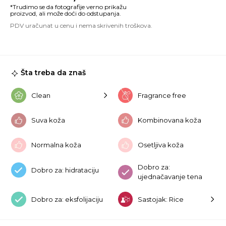
Ma
W
Of
12
ko
Šta treba da znaš
Clean
Fragrance free
Suva koža
Kombinovana koža
Normalna koža
Osetljiva koža
Dobro za:
Dobro za: hidrataciju
ujednačavanje tena
Dobro za: eksfolijaciju
Sastojak: Rice