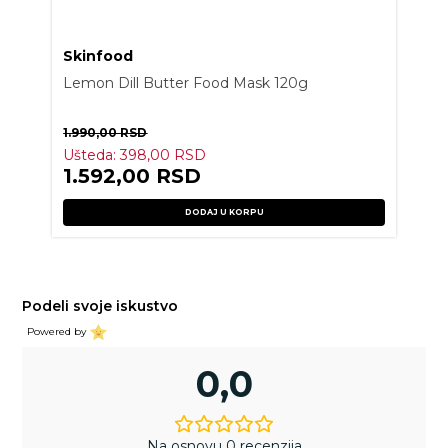
Skinfood
Lemon Dill Butter Food Mask 120g
1.990,00
RSD
Ušteda:
398,00
RSD
1.592,00
RSD
DODAJ U KORPU
Podeli svoje iskustvo
Powered by
0,0
Na osnovu 0 recenzija