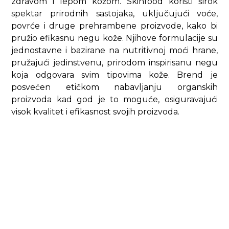
zdravom i lepom kožom. Skinfood koristi širok
spektar prirodnih sastojaka, uključujući voće,
povrće i druge prehrambene proizvode, kako bi
pružio efikasnu negu kože. Njihove formulacije su
jednostavne i bazirane na nutritivnoj moći hrane,
pružajući jedinstvenu, prirodom inspirisanu negu
koja odgovara svim tipovima kože. Brend je
posvećen etičkom nabavljanju organskih
proizvoda kad god je to moguće, osiguravajući
visok kvalitet i efikasnost svojih proizvoda.