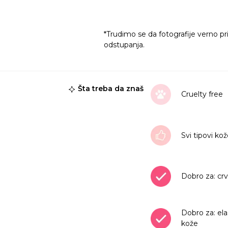
*Trudimo se da fotografije verno pr
odstupanja.
Šta treba da znaš
Cruelty free
Svi tipovi ko
Dobro za: crv
Dobro za: ela
kože