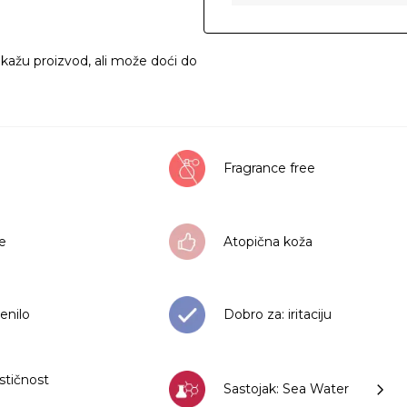
ikažu proizvod, ali može doći do
Fragrance free
že
Atopična koža
enilo
Dobro za: iritaciju
stičnost
Sastojak: Sea Water