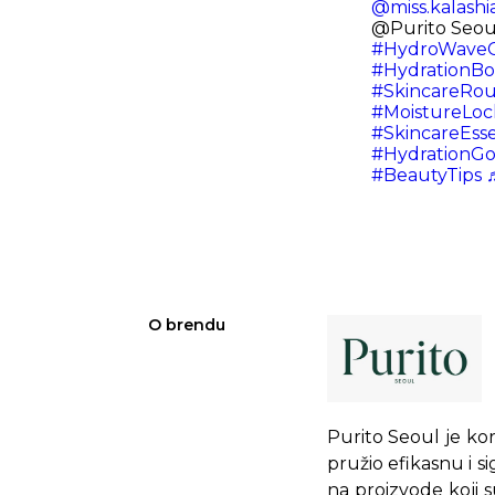
@miss.kalashi
@Purito Seou
#HydroWave
#HydrationBo
#SkincareRou
#MoistureLoc
#SkincareEsse
#HydrationGo
#BeautyTips
♬
O brendu
Purito Seoul je kor
pružio efikasnu i s
na proizvode koji s