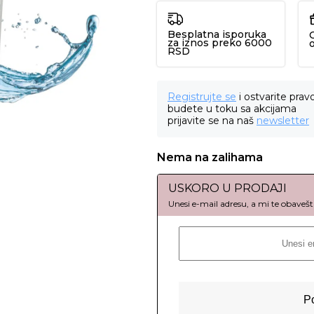
Besplatna isporuka
za iznos preko 6000
RSD
Registrujte se
i ostvarite prav
budete u toku sa akcijama
prijavite se na naš
newsletter
Nema na zalihama
USKORO U PRODAJI