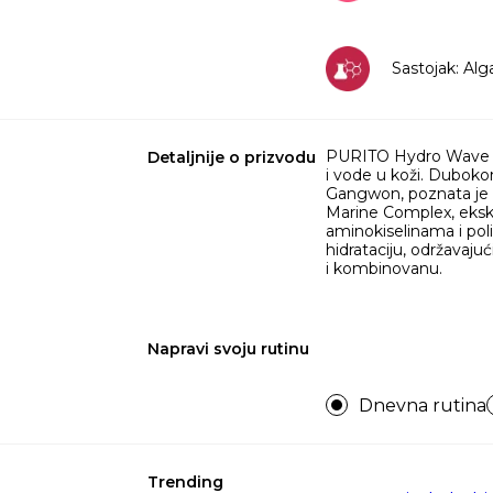
Sastojak: Alg
PURITO Hydro Wave De
Detaljnije o prizvodu
i vode u koži. Duboko
Gangwon, poznata je p
Marine Complex, ekskl
aminokiselinama i po
hidrataciju, održavaju
i kombinovanu.
Napravi svoju rutinu
Dnevna rutina
Trending