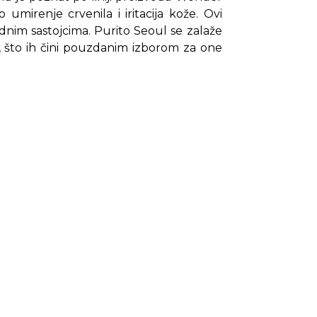
 umirenje crvenila i iritacija kože. Ovi
odnim sastojcima. Purito Seoul se zalaže
ka, što ih čini pouzdanim izborom za one