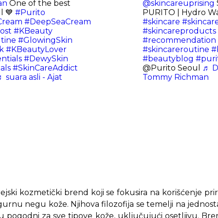
an
One of the best
@skincareuprising
l 💙
#Purito
PURITO | Hydro W
Cream
#DeepSeaCream
#skincare
#skincar
ost
#KBeauty
#skincareproducts
tine
#GlowingSkin
#recommendation
k
#KBeautyLover
#skincareroutine
#
ntials
#DewySkin
#beautyblog
#puri
als
#SkinCareAddict
@Purito Seoul
♬ DE
 suara asli - Ajat
Tommy Richman
ejski kozmetički brend koji se fokusira na korišćenje pri
igurnu negu kože. Njihova filozofija se temelji na jednos
u pogodni za sve tipove kože, uključujući osetljivu. Br