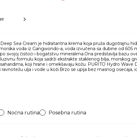
ae
ep Sea Cream je hidratantna krema koja pruža dugotrajnu hidra
morska voda iz Gangwondo-a, voda izvučena sa dubine od 605 met
o svojoj čistoći i bogatstvu mineralima.Ona predstavlja bazu o
uzivnu formulu koja sadrži ekstrakte staklenog bilja, morskog gr
lisaharidima, koji hrane i omekšavaju kožu. PURITO Hydro Wave
ći ravnotežu ulja i vode u koži.Brzo se upija bez masnog osećaja
Noćna rutina
Posebna rutina