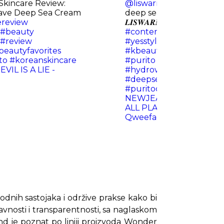
Skincare Review:
@liswarmy
purito seoul
ave Deep Sea Cream
deep sea cream unboxin
ereview
𝑳𝑰𝑺𝑾𝑨𝑹𝑴𝒀𝟖𝟖 on Yesstyle •
#beauty
#contentcreator
#viralv
#review
#yesstyleinfluencers
#in
beautyfavorites
#kbeauty
#girlythings
#
to
#koreanskincare
#purito
#sensitiveskinca
VIL IS A LIE -
#hydrowavedeepsease
#deepseacream
#sensiti
#puritocream
@Purito 
NEWJEANS by turtleco
ALL PLATORMS - Lemark
Qweefadoodle Jr.
rodnih sastojaka i održive prakse kako bi
tavnosti i transparentnosti, sa naglaskom
end je poznat po liniji proizvoda Wonder