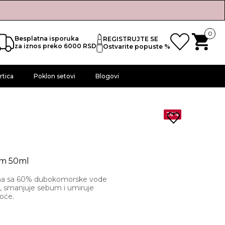
0
Besplatna isporuka
REGISTRUJTE SE
za iznos preko 6000 RSD
Ostvarite popuste %
rtica
Poklon setovi
Blogovi
20%
am 50ml
ema sa 60% dubokomorske vode
u, smanjuje sebum i umiruje
oće.