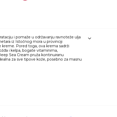
taciju i pomaže u održavanju ravnoteže ulja
ara iz Istočnog mora u provinciji
ve kreme. Pored toga, ova krema sadrži
ožđa i kelpa, bogate vitaminima,
 Deep Sea Cream pruža kontinuiranu
, idealna za sve tipove kože, posebno za masnu