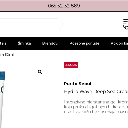
065 52 32 889
tela
Šminka
Brendovi
Posebne ponude
Poklon ka
eam 50ml
AKCIJA
Purito Seoul
Hydro Wave Deep Sea Cre
Intenzivno hidratantna gel-kr
koja pruža dugotrajnu hidratacij
osetljivu kožu bez osećaja masn