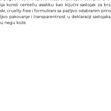
ja koristi centellu asiatiku kao ključni sastojak za brzo
ki, cruelty-free i formulirani sa pažljivo odabranim prir
ljivo pakovanje i transparentnost u deklaraciji sastoja
nu negu kože.