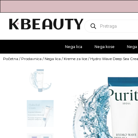
Products
search
Nega lica
Nega kose
Nega 
Početna
/
Prodavnica
/
Nega lica
/
Kreme za lice
/ Hydro Wave Deep Sea Cr