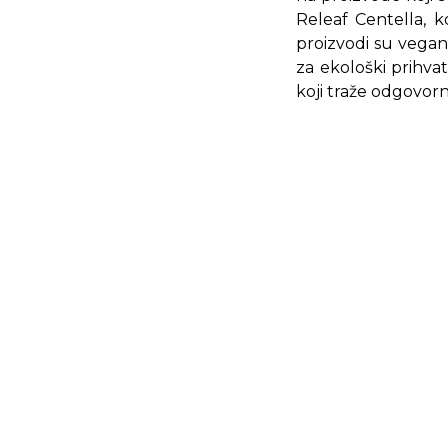
Releaf Centella, ko
proizvodi su vegans
za ekološki prihvat
koji traže odgovor