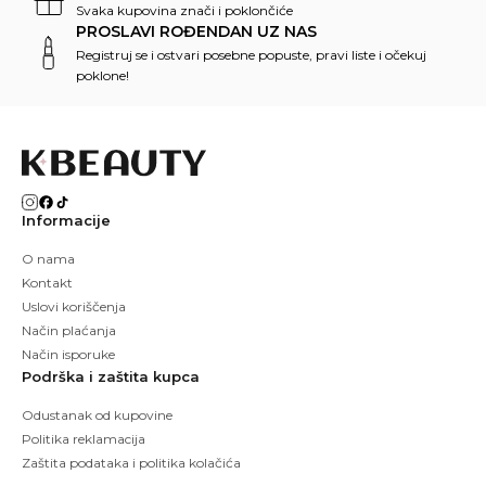
Svaka kupovina znači i poklončiće
PROSLAVI ROĐENDAN UZ NAS
Registruj se i ostvari posebne popuste, pravi liste i očekuj
poklone!
Informacije
O nama
Kontakt
Uslovi koriščenja
Način plaćanja
Način isporuke
Podrška i zaštita kupca
Odustanak od kupovine
Politika reklamacija
Zaštita podataka i politika kolačića