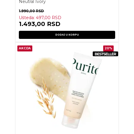
Neutral Ivory
1.990,00
RSD
Ušteda:
497,00
RSD
1.493,00
RSD
DODAJ U KORPU
AKCIJA
20%