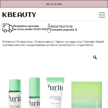
065 52 32 889
Besplatna isporuka
REGISTRUJTE SE
za iznos preko 6000 RSD
Ostvarite popuste %
Početna
/
Prodavnica
/
Poklon setovi
/
Setovi za negu lica
/ Wonder Releaf
Centella Mini Kit Unscented(Serum15ml+Toner30ml+ Cream15ml)