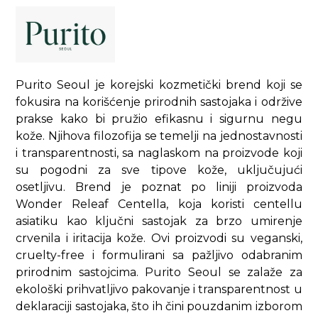
Purito Seoul je korejski kozmetički brend koji se
fokusira na korišćenje prirodnih sastojaka i održive
prakse kako bi pružio efikasnu i sigurnu negu
kože. Njihova filozofija se temelji na jednostavnosti
i transparentnosti, sa naglaskom na proizvode koji
su pogodni za sve tipove kože, uključujući
osetljivu. Brend je poznat po liniji proizvoda
Wonder Releaf Centella, koja koristi centellu
asiatiku kao ključni sastojak za brzo umirenje
crvenila i iritacija kože. Ovi proizvodi su veganski,
cruelty-free i formulirani sa pažljivo odabranim
prirodnim sastojcima. Purito Seoul se zalaže za
ekološki prihvatljivo pakovanje i transparentnost u
deklaraciji sastojaka, što ih čini pouzdanim izborom