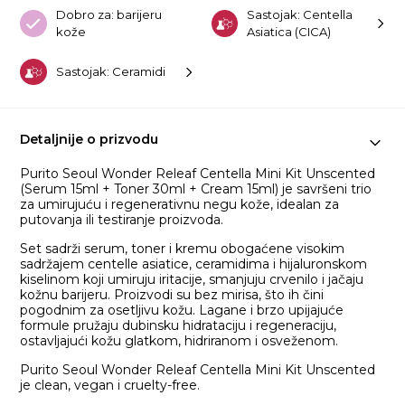
Dobro za: barijeru
Sastojak: Centella
kože
Asiatica (CICA)
Sastojak: Ceramidi
Detaljnije o prizvodu
Purito Seoul Wonder Releaf Centella Mini Kit Unscented
(Serum 15ml + Toner 30ml + Cream 15ml) je savršeni trio
za umirujuću i regenerativnu negu kože, idealan za
putovanja ili testiranje proizvoda.
Set sadrži serum, toner i kremu obogaćene visokim
sadržajem centelle asiatice, ceramidima i hijaluronskom
kiselinom koji umiruju iritacije, smanjuju crvenilo i jačaju
kožnu barijeru. Proizvodi su bez mirisa, što ih čini
pogodnim za osetljivu kožu. Lagane i brzo upijajuće
formule pružaju dubinsku hidrataciju i regeneraciju,
ostavljajući kožu glatkom, hidriranom i osveženom.
Purito Seoul Wonder Releaf Centella Mini Kit Unscented
je clean, vegan i cruelty-free.