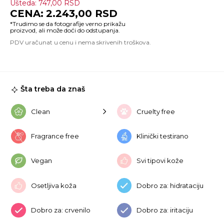
Ušteda:
747,00
RSD
W
2.243,00
RSD
Re
Ce
Mi
Kit
Un
Cr
ko
Šta treba da znaš
Clean
Cruelty free
Fragrance free
Klinički testirano
Vegan
Svi tipovi kože
Osetljiva koža
Dobro za: hidrataciju
Dobro za: crvenilo
Dobro za: iritaciju