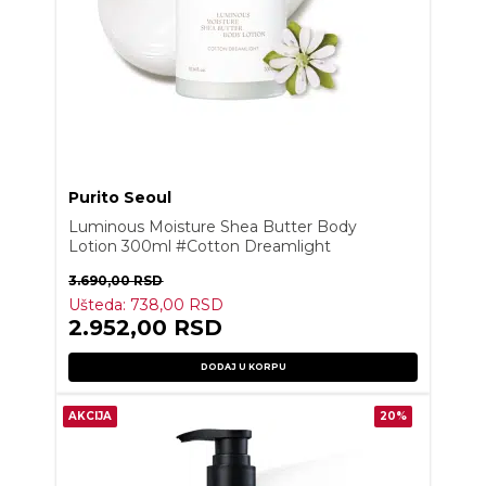
Purito Seoul
Luminous Moisture Shea Butter Body
Lotion 300ml #Cotton Dreamlight
3.690,00
RSD
Ušteda:
738,00
RSD
2.952,00
RSD
DODAJ U KORPU
AKCIJA
20%