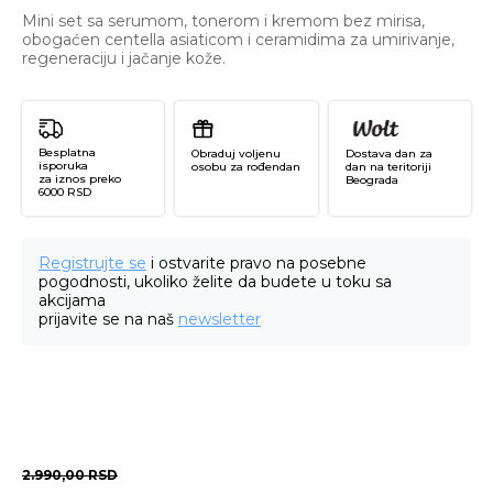
Mini set sa serumom, tonerom i kremom bez mirisa,
obogaćen centella asiaticom i ceramidima za umirivanje,
regeneraciju i jačanje kože.
Besplatna
Obraduj voljenu
Dostava dan za
isporuka
osobu za rođendan
dan na teritoriji
za iznos preko
Beograda
6000 RSD
Registrujte se
i ostvarite pravo na posebne
pogodnosti, ukoliko želite da budete u toku sa
akcijama
prijavite se na naš
newsletter
2.990,00
RSD