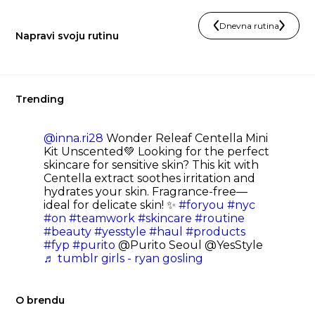
Dnevna rutina
Napravi svoju rutinu
Trending
@inna.ri28
Wonder Releaf Centella Mini
Kit Unscented💚 Looking for the perfect
skincare for sensitive skin? This kit with
Centella extract soothes irritation and
hydrates your skin. Fragrance-free—
ideal for delicate skin! ✨
#foryou
#nyc
#on
#teamwork
#skincare
#routine
#beauty
#yesstyle
#haul
#products
#fyp
#purito
@Purito Seoul @YesStyle
♬ tumblr girls - ryan gosling
O brendu