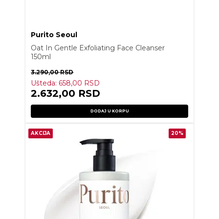
Purito Seoul
Oat In Gentle Exfoliating Face Cleanser
150ml
3.290,00
RSD
Ušteda:
658,00
RSD
2.632,00
RSD
DODAJ U KORPU
AKCIJA
20%