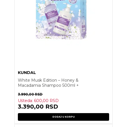
KUNDAL
White Musk Edition – Honey &
Macadamia Shampoo 500ml +
Treatment 500ml
3.990,00
RSD
Ušteda:
600,00
RSD
3.390,00
RSD
DODAJ U KORPU