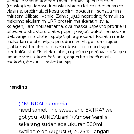
Vanilla je visoko koncentrovani obnavljajući tretman
(maska) koji donosi dubinsku ishranu krtim i dehidriranim
vlasima, prožimajući kosu toplim, bogatim i senzualnim
mirisom ćilibara i vanile. Zahvaljujući naprednoj formuli sa
niskomolekularnim LPP proteinima (keratin, svila,
kolagen) i aminokiselinama, ova maska uspešno prodire u
oštećenu strukturu dlake, popunjavajući pukotine nastale
delovanjem toplote i spoljašnjih agresora. Ekstrakti meda i
makadamije obnavljaju prirodni nivo vlage, formirajući
glatki zaštitni film na površini kose. Tretman trajno
neutrališe statički elektricitet, uspešno sprečava mršenje i
kidanje vlasi tokom češljanja, dajući kosi baršunastu
mekoću, čvrstinu i raskošan sjaj.
Trending
@KUNDALindonesia
need something sweet and EXTRA? we
got you, KUNDALian! ✨ Amber Vanilla
sekarang sudah ada ukuran 500ml
Available on August 8, 2025 ✨ Jangan