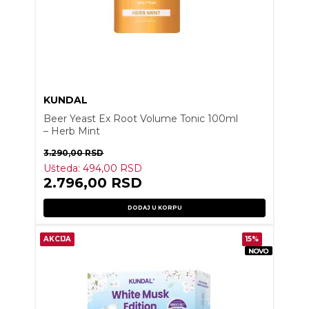
KUNDAL
Beer Yeast Ex Root Volume Tonic 100ml
– Herb Mint
3.290,00
RSD
Ušteda:
494,00
RSD
2.796,00
RSD
DODAJ U KORPU
AKCIJA
15%