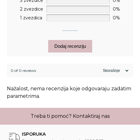
3 zvezdice
0%
2 zvezdice
0%
1 zvezdica
0%
Dodaj recenziju
0 of 0 reviews
Nažalost, nema recenzija koje odgovaraju zadatim
parametrima.
Treba ti pomoć?
Kontaktiraj nas
ISPORUKA