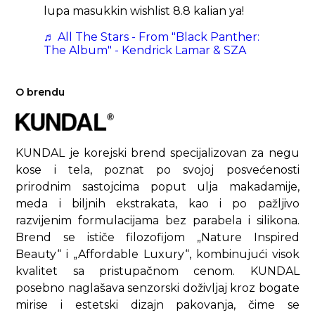
lupa masukkin wishlist 8.8 kalian ya!
♬ All The Stars - From "Black Panther:
The Album" - Kendrick Lamar & SZA
O brendu
KUNDAL je korejski brend specijalizovan za negu
kose i tela, poznat po svojoj posvećenosti
prirodnim sastojcima poput ulja makadamije,
meda i biljnih ekstrakata, kao i po pažljivo
razvijenim formulacijama bez parabela i silikona.
Brend se ističe filozofijom „Nature Inspired
Beauty“ i „Affordable Luxury“, kombinujući visok
kvalitet sa pristupačnom cenom. KUNDAL
posebno naglašava senzorski doživljaj kroz bogate
mirise i estetski dizajn pakovanja, čime se