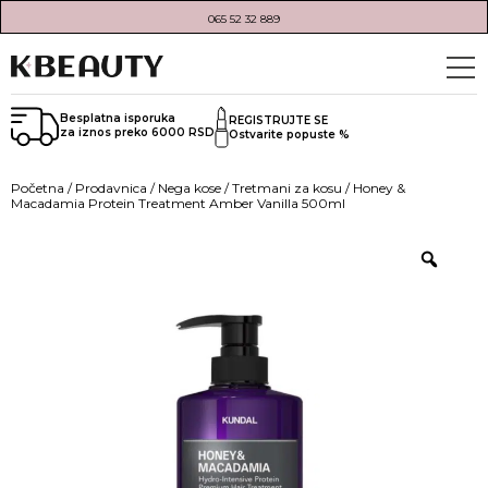
065 52 32 889
Besplatna isporuka
REGISTRUJTE SE
za iznos preko 6000 RSD
Ostvarite popuste %
Početna
/
Prodavnica
/
Nega kose
/
Tretmani za kosu
/ Honey &
Macadamia Protein Treatment Amber Vanilla 500ml