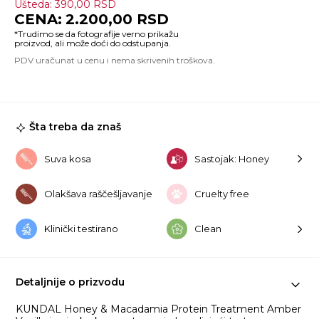
Ušteda:
390,00
RSD
H
2.200,00
RSD
&
Ma
Pr
Tr
A
Va
50
ko
Šta treba da znaš
Suva kosa
Sastojak: Honey
Olakšava raščešljavanje
Cruelty free
Klinički testirano
Clean
Detaljnije o prizvodu
KUNDAL Honey & Macadamia Protein Treatment Amber