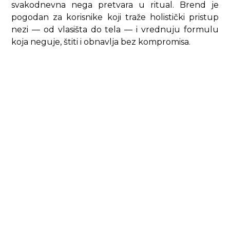
svakodnevna nega pretvara u ritual. Brend je
pogodan za korisnike koji traže holistički pristup
nezi — od vlasišta do tela — i vrednuju formulu
koja neguje, štiti i obnavlja bez kompromisa.