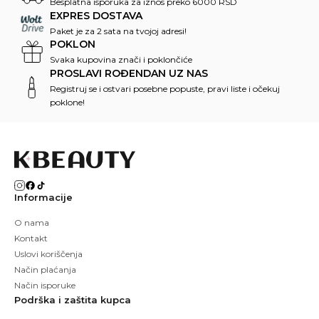
Besplatna isporuka za iznos preko 6000 RSD
EXPRES DOSTAVA
Paket je za 2 sata na tvojoj adresi!
POKLON
Svaka kupovina znači i poklončiće
PROSLAVI ROĐENDAN UZ NAS
Registruj se i ostvari posebne popuste, pravi liste i očekuj
poklone!
Informacije
O nama
Kontakt
Uslovi koriščenja
Način plaćanja
Način isporuke
Podrška i zaštita kupca