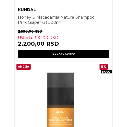
KUNDAL
Honey & Macadamia Nature Shampoo
Pink Grapefruit 500ml
2.590,00
RSD
Ušteda:
390,00
RSD
2.200,00
RSD
DODAJ U KORPU
AKCIJA
15%