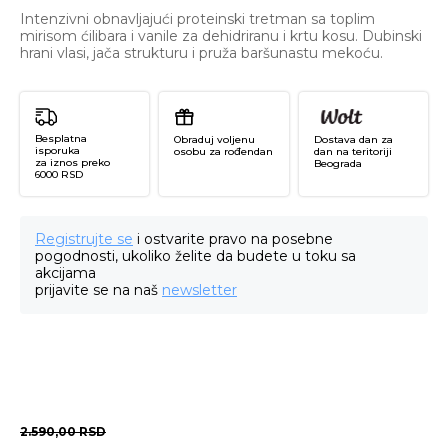
Intenzivni obnavljajući proteinski tretman sa toplim
mirisom ćilibara i vanile za dehidriranu i krtu kosu. Dubinski
hrani vlasi, jača strukturu i pruža baršunastu mekoću.
Besplatna
Obraduj voljenu
Dostava dan za
isporuka
osobu za rođendan
dan na teritoriji
za iznos preko
Beograda
6000 RSD
Registrujte se
i ostvarite pravo na posebne
pogodnosti, ukoliko želite da budete u toku sa
akcijama
prijavite se na naš
newsletter
2.590,00
RSD