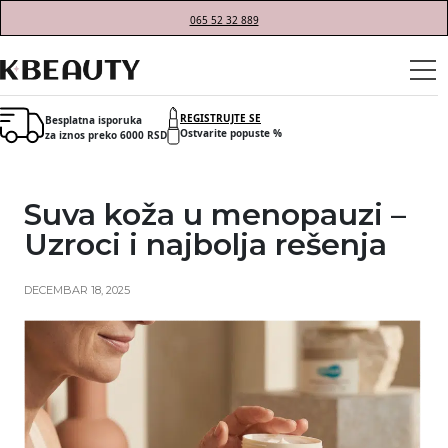
065 52 32 889
REGISTRUJTE SE
Besplatna isporuka
Ostvarite popuste %
za iznos preko 6000 RSD
Suva koža u menopauzi –
Uzroci i najbolja rešenja
DECEMBAR 18, 2025