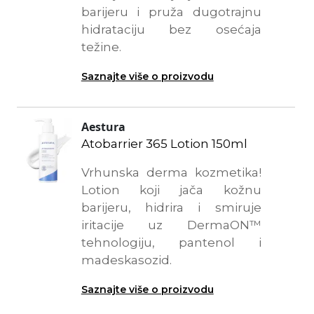
barijeru i pruža dugotrajnu
hidrataciju bez osećaja
težine.
Saznajte više o proizvodu
Aestura
Atobarrier 365 Lotion 150ml
Vrhunska derma kozmetika!
Lotion koji jača kožnu
barijeru, hidrira i smiruje
iritacije uz DermaON™
tehnologiju, pantenol i
madeskasozid.
Saznajte više o proizvodu