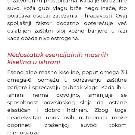
u zatvorenim prostorijama. Kada je okruženje
suvo, koža gubi vlagu brže nego inače, što
pojačava osećaj zatezanja i hrapavosti. Ovaj
spoljašnji faktor dodatno opterećuje već
oslabljen zaštitni sloj kožne barijere u fazi
kada opada nivo estrogena.
Nedostatak esencijalnih masnih
kiselina u ishrani
Esencijalne masne kiseline, poput omega-3 i
omega-6, pomažu u održavanju zaštitne
barijere i sprečavaju gubitak vlage. Kada ih u
ishrani nema dovoljno, smanjuje se
sposobnost površinskog sloja da ostane
elastičan i dobro hidriran. Zbog toga
neadekvatan unos ovih nutrijenata može
doprineti izraženijoj suvoći tokom
menopauze.