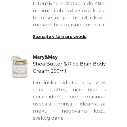
Intenzivna hidratacija do 48h,
umiruje i obnavlja suvu kožu,
brzo se upija i ostavlja kožu
mekom bez masnog osećaja.
Saznajte više o proizvodu
Mary&May
Shea Butter & Rice Bran Body
Cream 250ml
Dubinska hidratacija sa 20%
shea butter, rice bran i
ceramidom, bez masnog
osećaja i mirisa – idealna za
meku i negovanu kožu
svakog dana.