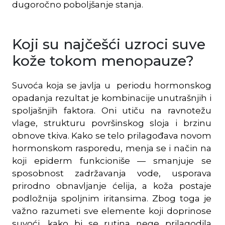
dugoročno poboljšanje stanja.
Koji su najčešći uzroci suve
kože tokom menopauze?
Suvoća koja se javlja u periodu hormonskog
opadanja rezultat je kombinacije unutrašnjih i
spoljašnjih faktora. Oni utiču na ravnotežu
vlage, strukturu površinskog sloja i brzinu
obnove tkiva. Kako se telo prilagođava novom
hormonskom rasporedu, menja se i način na
koji epiderm funkcioniše — smanjuje se
sposobnost zadržavanja vode, usporava
prirodno obnavljanje ćelija, a koža postaje
podložnija spoljnim iritansima. Zbog toga je
važno razumeti sve elemente koji doprinose
suvoći, kako bi se rutina nege prilagodila