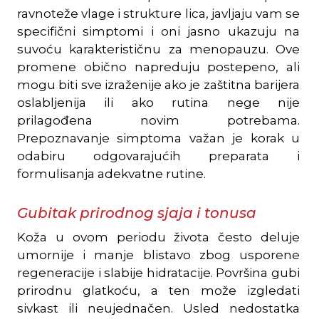
ravnoteže vlage i strukture lica, javljaju vam se
specifični simptomi i oni jasno ukazuju na
suvoću karakterističnu za menopauzu. Ove
promene obično napreduju postepeno, ali
mogu biti sve izraženije ako je zaštitna barijera
oslabljenija ili ako rutina nege nije
prilagođena novim potrebama.
Prepoznavanje simptoma važan je korak u
odabiru odgovarajućih preparata i
formulisanja adekvatne rutine.
Gubitak prirodnog sjaja i tonusa
Koža u ovom periodu života često deluje
umornije i manje blistavo zbog usporene
regeneracije i slabije hidratacije. Površina gubi
prirodnu glatkoću, a ten može izgledati
sivkast ili neujednačen. Usled nedostatka