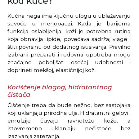
kod kuće?
Kućna nega ima ključnu ulogu u ublažavanju
suvoće u menopauzi. Kada je barijerna
funkcija oslabljenija, koži je potrebna rutina
koja obnavlja lipide, povećava sadržaj vlage i
štiti površinu od dodatnog isušivanja. Pravilno
izabrani preparati i redovna upotreba mogu
značajno poboljšati osećaj udobnosti i
doprineti mekšoj, elastičnijoj koži.
Korišćenje blagog, hidratantnog
čistača
Čišćenje treba da bude nežno, bez sastojaka
koji uklanjaju prirodna ulja. Hidratantni gelovi i
emulzije čuvaju ravnotežu kože, a
istovremeno uklanjaju nečistoće bez
izazivanja zatezanja.