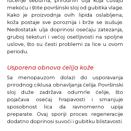
lučenje sebuma, prirodnih ulja koja čuvaju
mekoću i štite površinski sloj od gubitka vlage.
Kako je proizvodnja ovih lipida oslabljena,
koža postaje sve poroznija i brže se isušuje.
Nedostatak ulja doprinosi osećaju zatezanja,
gruboj teksturi i većoj osetljivosti na spoljne
uslove, što su česti problemi za lice u ovom
periodu.
Usporena obnova ćelija kože
Sa menopauzom dolazi do usporavanja
prirodnog ciklusa obnavljanja ćelija. Površinski
sloj duže zadržava odumrle ćelije, što
pojačava osećaj hrapavosti i smanjuje
sposobnost lica da ravnomerno upija
preparate. Ovaj sporiji proces regeneracije
dodatno doprinosi suvoći i gubitku blistavosti.