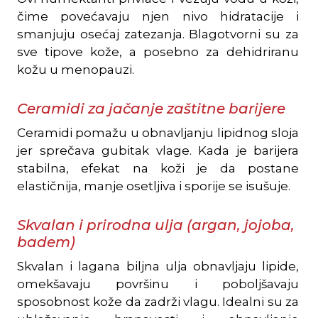
čime povećavaju njen nivo hidratacije i
smanjuju osećaj zatezanja. Blagotvorni su za
sve tipove kože, a posebno za dehidriranu
kožu u menopauzi.
Ceramidi za jačanje zaštitne barijere
Ceramidi pomažu u obnavljanju lipidnog sloja
jer sprečava gubitak vlage. Kada je barijera
stabilna, efekat na koži je da postane
elastičnija, manje osetljiva i sporije se isušuje.
Skvalan i prirodna ulja (argan, jojoba,
badem)
Skvalan i lagana biljna ulja obnavljaju lipide,
omekšavaju površinu i poboljšavaju
sposobnost kože da zadrži vlagu. Idealni su za