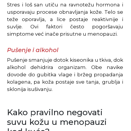
Stres i loš san utiču na ravnotežu hormona i
usporavaju procese obnavljanja kože. Telo se
teže oporavlja, a lice postaje reaktivnije i
suvlje. Ovi faktori često pogoršavaju
simptome već inače prisutne u menopauzi.
Pušenje i alkohol
Pušenje smanjuje dotok kiseonika u tkiva, dok
alkohol dehidrira organizam. Obe navike
dovode do gubitka vlage i bržeg propadanja
kolagena, pa koža postaje sve tanja, grublja i
sklonija isušivanju.
Kako pravilno negovati
suvu kožu u menopauzi