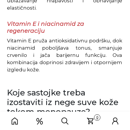
ublažavanje hrapavosti i obnavljanje
elastičnosti.
Vitamin E i niacinamid za
regeneraciju
Vitamin E pruža antioksidativnu podršku, dok
niacinamid poboljšava tonus, smanjuje
crvenilo i jača barijernu funkciju. Ova
kombinacija doprinosi zdravijem i otpornijem
izgledu kože.
Koje sastojke treba
izostaviti iz nege suve kože
tokom menopauze?
0
Kada je barijerna funkcija kože oslabljena,