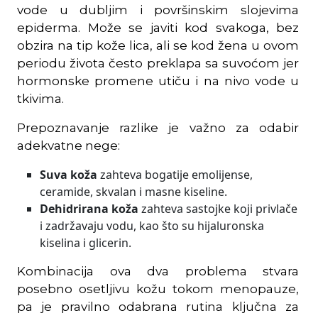
vode u dubljim i površinskim slojevima
epiderma. Može se javiti kod svakoga, bez
obzira na tip kože lica, ali se kod žena u ovom
periodu života često preklapa sa suvoćom jer
hormonske promene utiču i na nivo vode u
tkivima.
Prepoznavanje razlike je važno za odabir
adekvatne nege:
Suva koža
zahteva bogatije emolijense,
ceramide, skvalan i masne kiseline.
Dehidrirana koža
zahteva sastojke koji privlače
i zadržavaju vodu, kao što su hijaluronska
kiselina i glicerin.
Kombinacija ova dva problema stvara
posebno osetljivu kožu tokom menopauze,
pa je pravilno odabrana rutina ključna za