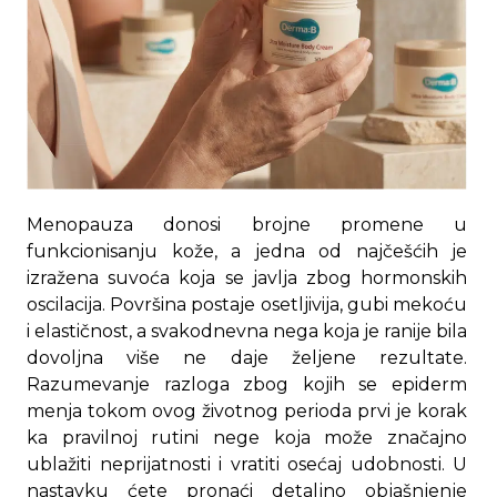
Menopauza donosi brojne promene u
funkcionisanju kože, a jedna od najčešćih je
izražena suvoća koja se javlja zbog hormonskih
oscilacija. Površina postaje osetljivija, gubi mekoću
i elastičnost, a svakodnevna nega koja je ranije bila
dovoljna više ne daje željene rezultate.
Razumevanje razloga zbog kojih se epiderm
menja tokom ovog životnog perioda prvi je korak
ka pravilnoj rutini nege koja može značajno
ublažiti neprijatnosti i vratiti osećaj udobnosti. U
nastavku ćete pronaći detaljno objašnjenje