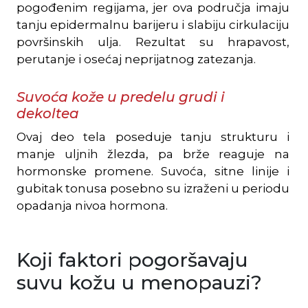
pogođenim regijama, jer ova područja imaju
tanju epidermalnu barijeru i slabiju cirkulaciju
površinskih ulja. Rezultat su hrapavost,
perutanje i osećaj neprijatnog zatezanja.
Suvoća kože u predelu grudi i
dekoltea
Ovaj deo tela poseduje tanju strukturu i
manje uljnih žlezda, pa brže reaguje na
hormonske promene. Suvoća, sitne linije i
gubitak tonusa posebno su izraženi u periodu
opadanja nivoa hormona.
Koji faktori pogoršavaju
suvu kožu u menopauzi?