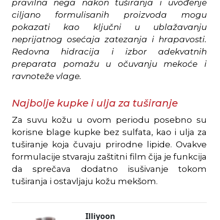
pravilna nega nakon tuširanja i uvođenje
ciljano formulisanih proizvoda mogu
pokazati kao ključni u ublažavanju
neprijatnog osećaja zatezanja i hrapavosti.
Redovna hidracija i izbor adekvatnih
preparata pomažu u očuvanju mekoće i
ravnoteže vlage.
Najbolje kupke i ulja za tuširanje
Za suvu kožu u ovom periodu posebno su
korisne blage kupke bez sulfata, kao i ulja za
tuširanje koja čuvaju prirodne lipide. Ovakve
formulacije stvaraju zaštitni film čija je funkcija
da sprečava dodatno isušivanje tokom
tuširanja i ostavljaju kožu mekšom.
Illiyoon