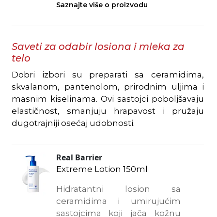
Saznajte više o proizvodu
Saveti za odabir losiona i mleka za
telo
Dobri izbori su preparati sa ceramidima,
skvalanom, pantenolom, prirodnim uljima i
masnim kiselinama. Ovi sastojci poboljšavaju
elastičnost, smanjuju hrapavost i pružaju
dugotrajniji osećaj udobnosti.
Real Barrier
Extreme Lotion 150ml
Hidratantni losion sa
ceramidima i umirujućim
sastojcima koji jača kožnu