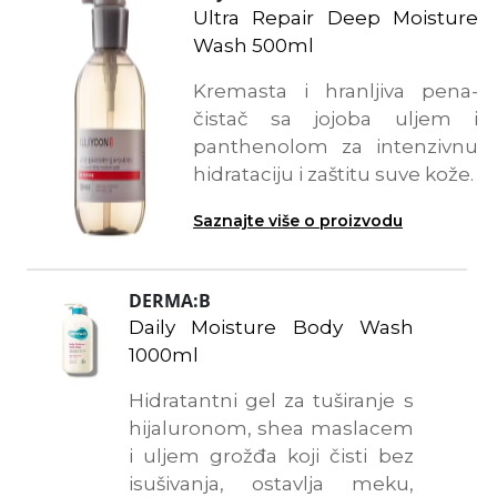
Ultra Repair Deep Moisture
Wash 500ml
Kremasta i hranljiva pena-
čistač sa jojoba uljem i
panthenolom za intenzivnu
hidrataciju i zaštitu suve kože.
Saznajte više o proizvodu
DERMA:B
Daily Moisture Body Wash
1000ml
Hidratantni gel za tuširanje s
hijaluronom, shea maslacem
i uljem grožđa koji čisti bez
isušivanja, ostavlja meku,