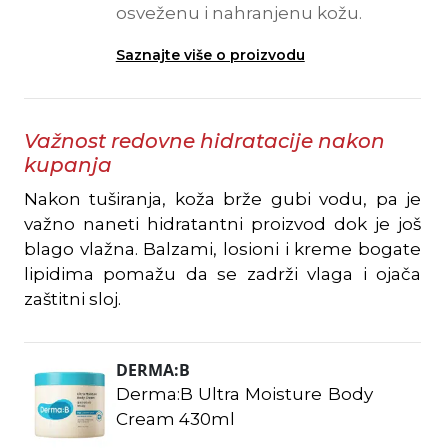
osveženu i nahranjenu kožu.
Saznajte više o proizvodu
Važnost redovne hidratacije nakon
kupanja
Nakon tuširanja, koža brže gubi vodu, pa je
važno naneti hidratantni proizvod dok je još
blago vlažna. Balzami, losioni i kreme bogate
lipidima pomažu da se zadrži vlaga i ojača
zaštitni sloj.
DERMA:B
Derma:B Ultra Moisture Body
Cream 430ml