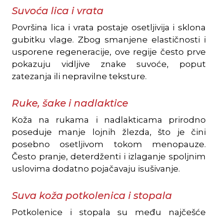
Suvoća lica i vrata
Površina lica i vrata postaje osetljivija i sklona
gubitku vlage. Zbog smanjene elastičnosti i
usporene regeneracije, ove regije često prve
pokazuju vidljive znake suvoće, poput
zatezanja ili nepravilne teksture.
Ruke, šake i nadlaktice
Koža na rukama i nadlakticama prirodno
poseduje manje lojnih žlezda, što je čini
posebno osetljivom tokom menopauze.
Često pranje, deterdženti i izlaganje spoljnim
uslovima dodatno pojačavaju isušivanje.
Suva koža potkolenica i stopala
Potkolenice i stopala su među najčešće