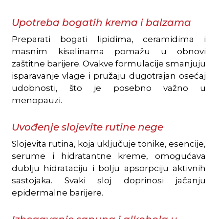
Upotreba bogatih krema i balzama
Preparati bogati lipidima, ceramidima i
masnim kiselinama pomažu u obnovi
zaštitne barijere. Ovakve formulacije smanjuju
isparavanje vlage i pružaju dugotrajan osećaj
udobnosti, što je posebno važno u
menopauzi.
Uvođenje slojevite rutine nege
Slojevita rutina, koja uključuje tonike, esencije,
serume i hidratantne kreme, omogućava
dublju hidrataciju i bolju apsorpciju aktivnih
sastojaka. Svaki sloj doprinosi jačanju
epidermalne barijere.