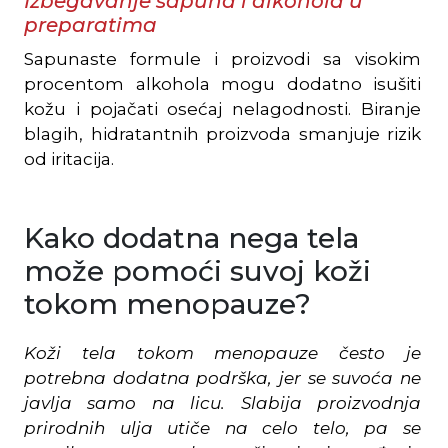
Izbegavanje sapuna i alkohola u
preparatima
Sapunaste formule i proizvodi sa visokim
procentom alkohola mogu dodatno isušiti
kožu i pojačati osećaj nelagodnosti. Biranje
blagih, hidratantnih proizvoda smanjuje rizik
od iritacija.
Kako dodatna nega tela
može pomoći suvoj koži
tokom menopauze?
Koži tela tokom menopauze često je
potrebna dodatna podrška, jer se suvoća ne
javlja samo na licu. Slabija proizvodnja
prirodnih ulja utiče na celo telo, pa se