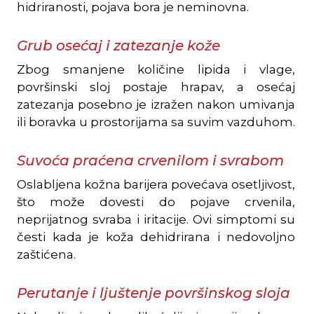
hidriranosti, pojava bora je neminovna.
Grub osećaj i zatezanje kože
Zbog smanjene količine lipida i vlage,
površinski sloj postaje hrapav, a osećaj
zatezanja posebno je izražen nakon umivanja
ili boravka u prostorijama sa suvim vazduhom.
Suvoća praćena crvenilom i svrabom
Oslabljena kožna barijera povećava osetljivost,
što može dovesti do pojave crvenila,
neprijatnog svraba i iritacije. Ovi simptomi su
česti kada je koža dehidrirana i nedovoljno
zaštićena.
Perutanje i ljuštenje površinskog sloja