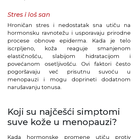
Stres i loš san
Hroničan stres i nedostatak sna utiču na
hormonsku ravnotežu i usporavaju prirodne
procese obnove epiderma. Kada je telo
iscrpljeno, koža reaguje smanjenom
elastičnošću, slabijom hidratacijom i
povećanom osetljivošću. Ovi faktori često
pogoršavaju već prisutnu suvoću u
menopauzi i mogu doprineti dodatnom
narušavanju tonusa.
Koji su najčešći simptomi
suve kože u menopauzi?
Kada hormonske promene utiču protiv