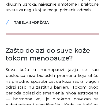
ključnih uzroka, najvažnije simptome i praktične
savete za negu koji se mogu primeniti odmah.
TABELA SADRŽAJA
Zašto dolazi do suve kože
tokom menopauze?
Suva koža u menopauzi javlja se kao
posledica niza bioloških promena koje utiču
na prirodnu sposobnost da koža zadrži vlagu i
održi stabilnu zaštitnu barijeru. Tokom ovog
perioda dolazi do smanjenja nivoa estrogena
— hormona koji je direktno povezan sa
hidratacijom i elastičnošću. Kada se količina