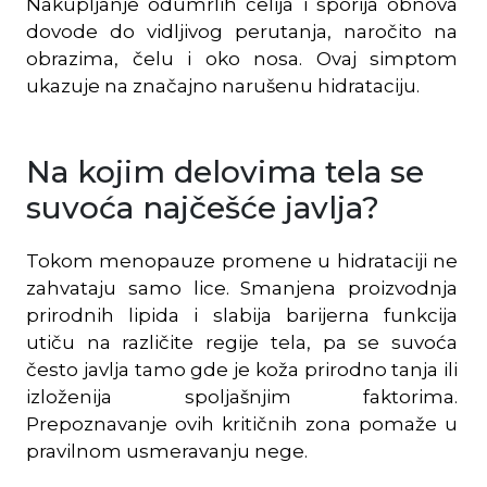
Nakupljanje odumrlih ćelija i sporija obnova
dovode do vidljivog perutanja, naročito na
obrazima, čelu i oko nosa. Ovaj simptom
ukazuje na značajno narušenu hidrataciju.
Na kojim delovima tela se
suvoća najčešće javlja?
Tokom menopauze promene u hidrataciji ne
zahvataju samo lice. Smanjena proizvodnja
prirodnih lipida i slabija barijerna funkcija
utiču na različite regije tela, pa se suvoća
često javlja tamo gde je koža prirodno tanja ili
izloženija spoljašnjim faktorima.
Prepoznavanje ovih kritičnih zona pomaže u
pravilnom usmeravanju nege.