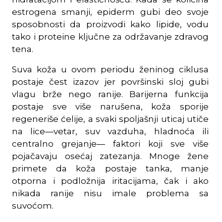
estrogena smanji, epiderm gubi deo svoje
sposobnosti da proizvodi kako lipide, vodu
tako i proteine ključne za održavanje zdravog
tena.
Suva koža u ovom periodu ženinog ciklusa
postaje čest izazov jer površinski sloj gubi
vlagu brže nego ranije. Barijerna funkcija
postaje sve više narušena, koža sporije
regeneriše ćelije, a svaki spoljašnji uticaj utiče
na lice—vetar, suv vazduha, hladnoća ili
centralno grejanje— faktori koji sve više
pojačavaju osećaj zatezanja. Mnoge žene
primete da koža postaje tanka, manje
otporna i podložnija iritacijama, čak i ako
nikada ranije nisu imale problema sa
suvoćom.