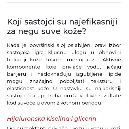
Koji sastojci su najefikasniji
za negu suve kože?
Kada je površinski sloj oslabljen, pravi izbor
sastojaka igra ključnu ulogu u obnovi i
hidraciji kože tokom menopauze. Aktivne
komponente koje privlače vodu, jačaju
barijeru i nadoknađuju izgubljene lipide
mogu značajno poboljšati teksturu i
elastičnost kože. U nastavku su najkorisniji
sastojci čija upotreba pruža vidljive rezultate
kod suvoće u ovom životnom periodu.
Hijaluronska kiselina i glicerin
Ovi humektanti privlače i vezuju vodu u koži,