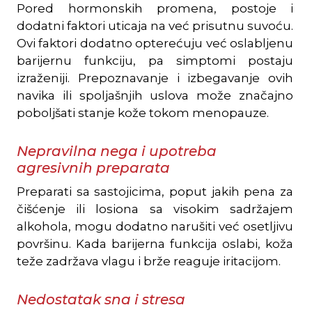
Pored hormonskih promena, postoje i
dodatni faktori uticaja na već prisutnu suvoću.
Ovi faktori dodatno opterećuju već oslabljenu
barijernu funkciju, pa simptomi postaju
izraženiji. Prepoznavanje i izbegavanje ovih
navika ili spoljašnjih uslova može značajno
poboljšati stanje kože tokom menopauze.
Nepravilna nega i upotreba
agresivnih preparata
Preparati sa sastojicima, poput jakih pena za
čišćenje ili losiona sa visokim sadržajem
alkohola, mogu dodatno narušiti već osetljivu
površinu. Kada barijerna funkcija oslabi, koža
teže zadržava vlagu i brže reaguje iritacijom.
Nedostatak sna i stresa