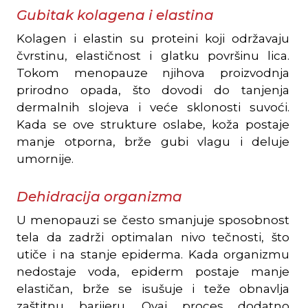
Gubitak kolagena i elastina
Kolagen i elastin su proteini koji održavaju
čvrstinu, elastičnost i glatku površinu lica.
Tokom menopauze njihova proizvodnja
prirodno opada, što dovodi do tanjenja
dermalnih slojeva i veće sklonosti suvoći.
Kada se ove strukture oslabe, koža postaje
manje otporna, brže gubi vlagu i deluje
umornije.
Dehidracija organizma
U menopauzi se često smanjuje sposobnost
tela da zadrži optimalan nivo tečnosti, što
utiče i na stanje epiderma. Kada organizmu
nedostaje voda, epiderm postaje manje
elastičan, brže se isušuje i teže obnavlja
zaštitnu barijeru. Ovaj proces dodatno