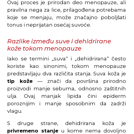
Ovaj proces je prirodan deo menopauze, ali
pravilna nega za lice, prilagođena potrebama
koje se menjaju, može značajno poboljšati
tonus i neprijatan osećaj suvoće.
Razlike između suve i dehidrirane
kože tokom menopauze
Iako se termini „suva“ i „dehidrirana“ često
koriste kao sinonimi, tokom menopauze
predstavljaju dva različita stanja. Suva koža je
tip kože
— znači da površina prirodno
proizvodi manje sebuma, odnosno zaštitnih
ulja. Ovaj manjak lipida čini epiderm
poroznijim i manje sposobnim da zadrži
vlagu.
S druge strane, dehidrirana koža je
privremeno stanje
u kome nema dovoljno