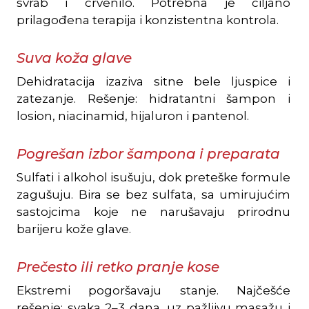
svrab i crvenilo. Potrebna je ciljano
prilagođena terapija i konzistentna kontrola.
Suva koža glave
Dehidratacija izaziva sitne bele ljuspice i
zatezanje. Rešenje: hidratantni šampon i
losion, niacinamid, hijaluron i pantenol.
Pogrešan izbor šampona i preparata
Sulfati i alkohol isušuju, dok preteške formule
zagušuju. Bira se bez sulfata, sa umirujućim
sastojcima koje ne narušavaju prirodnu
barijeru kože glave.
Prečesto ili retko pranje kose
Ekstremi pogoršavaju stanje. Najčešće
rešenje: svaka 2–3 dana, uz pažljivu masažu i