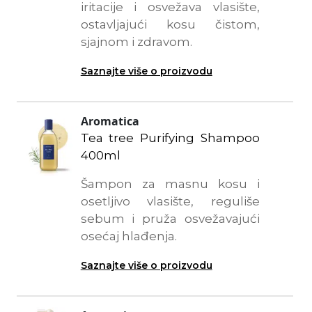
iritacije i osvežava vlasište,
ostavljajući kosu čistom,
sjajnom i zdravom.
Saznajte više o proizvodu
Aromatica
Tea tree Purifying Shampoo
400ml
Šampon za masnu kosu i
osetljivo vlasište, reguliše
sebum i pruža osvežavajući
osećaj hlađenja.
Saznajte više o proizvodu