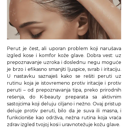
Perut je čest, ali uporan problem koji narušava
izgled kose i komfor kože glave. Dobra vest: uz
prepoznavanje uzroka i doslednu negu moguće
je brzo i efikasno smanjiti ljuspice, svrab i iritaciju.
U nastavku saznaješ kako se rešiti peruti uz
rutinu koja je istovremeno protiv iritacije i protiv
peruti – od prepoznavanja tipa, preko prirodnih
rešenja, do K-beauty preparata sa aktivnim
sastojcima koji deluju ciljano i nežno. Ovaj pristup
deluje protiv peruti, bilo da je suva ili masna, i
funkcioniše kao održiva, nežna rutina koja vraća
zdrav izgled tvojoj kosi i uravnotežuje kožu glave.