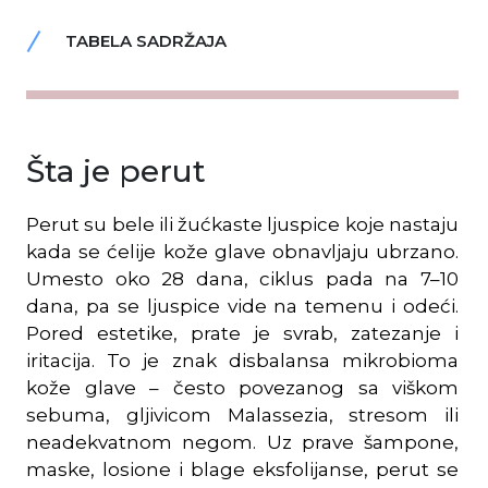
TABELA SADRŽAJA
Šta je perut
Perut su bele ili žućkaste ljuspice koje nastaju
kada se ćelije kože glave obnavljaju ubrzano.
Umesto oko 28 dana, ciklus pada na 7–10
dana, pa se ljuspice vide na temenu i odeći.
Pored estetike, prate je svrab, zatezanje i
iritacija. To je znak disbalansa mikrobioma
kože glave – često povezanog sa viškom
sebuma, gljivicom Malassezia, stresom ili
neadekvatnom negom. Uz prave šampone,
maske, losione i blage eksfolijanse, perut se