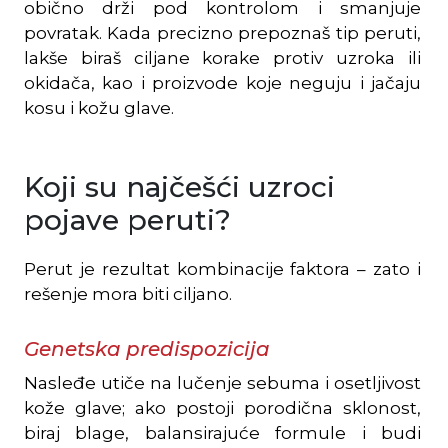
obično drži pod kontrolom i smanjuje
povratak. Kada precizno prepoznaš tip peruti,
lakše biraš ciljane korake protiv uzroka ili
okidača, kao i proizvode koje neguju i jačaju
kosu i kožu glave.
Koji su najčešći uzroci
pojave peruti?
Perut je rezultat kombinacije faktora – zato i
rešenje mora biti ciljano.
Genetska predispozicija
Nasleđe utiče na lučenje sebuma i osetljivost
kože glave; ako postoji porodična sklonost,
biraj blage, balansirajuće formule i budi