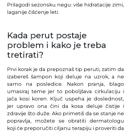
Prilagodi sezonsku negu: više hidratacije zimi,
laganije čišćenje leti.
Kada perut postaje
problem i kako je treba
tretirati?
Prvi korak je da prepoznaš tip peruti, zatim da
izabereš šampon koji deluje na uzrok, a ne
samo na posledice. Nakon pranja, blago
umasiraj teme jer to poboljšava cirkulaciju i
jača kosi koren. Ključ uspeha je doslednost,
jer upravo ona čini da kosa deluje čistije i
zdravije što duže. Ako primetiš da se stanje ne
popravlja, možete se obratiti dermatologu
koji će preporučiti ciljanu terapiju i proveriti da