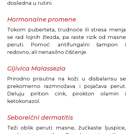
dosledna u rutini.
Hormonalne promene
Tokom puberteta, trudnoće ili stresa menja
se rad lojnih žlezda, pa raste rizik od masne
peruti. Pomoć: antifungalni šampon i
redovno, ali nenasilno čišćenje.
Gljivica Malassezia
Prirodno prisutna na koži; u disbalansu se
prekomerno razmnožava i pojačava perut.
Deluju pirition cink, pirokton olamin i
ketokonazol.
Seboreični dermatitis
Teži oblik peruti: masne, žućkaste ljuspice,