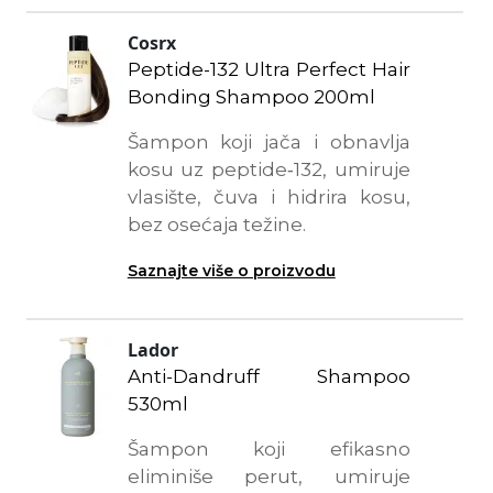
Cosrx
Peptide-132 Ultra Perfect Hair
Bonding Shampoo 200ml
Šampon koji jača i obnavlja
kosu uz peptide‑132, umiruje
vlasište, čuva i hidrira kosu,
bez osećaja težine.
Saznajte više o proizvodu
Lador
Anti-Dandruff Shampoo
530ml
Šampon koji efikasno
eliminiše perut, umiruje