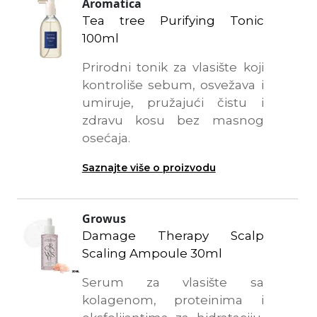
Aromatica
Tea tree Purifying Tonic
100ml
Prirodni tonik za vlasište koji
kontroliše sebum, osvežava i
umiruje, pružajući čistu i
zdravu kosu bez masnog
osećaja.
Saznajte više o proizvodu
Growus
Damage Therapy Scalp
Scaling Ampoule 30ml
Serum za vlasište sa
kolagenom, proteinima i