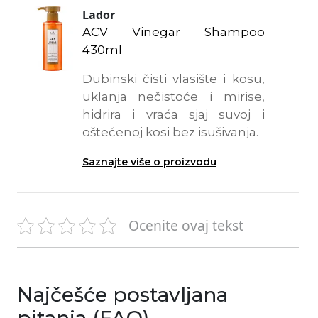
Lador
ACV Vinegar Shampoo
430ml
Dubinski čisti vlasište i kosu,
uklanja nečistoće i mirise,
hidrira i vraća sjaj suvoj i
oštećenoj kosi bez isušivanja.
Saznajte više o proizvodu
Ocenite ovaj tekst
Najčešće postavljana
pitanja (FAQ)