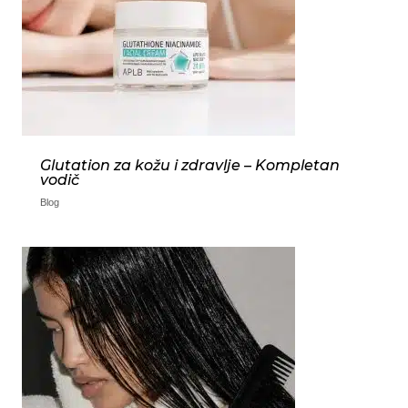
svakodnevno
održavanje, poput
šampona i regeneratora,
tako što se obezbeđuje
veća koncentracija
hranljivih i aktivnih
sastojaka. Nova nega
donosi […]
Glutation za kožu i zdravlje – Kompletan
vodič
Blog