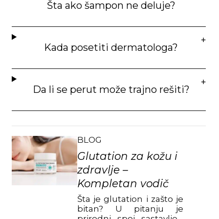
Šta ako šampon ne deluje?
Kada posetiti dermatologa?
Da li se perut može trajno rešiti?
BLOG
Glutation za kožu i
zdravlje –
Kompletan vodič
Šta je glutation i zašto je
bitan? U pitanju je
prirodni spoj sastavljen