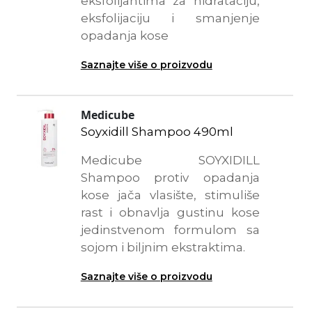
eksfolijantima za hidrataciju,
eksfolijaciju i smanjenje
opadanja kose
Saznajte više o proizvodu
Medicube
Soyxidill Shampoo 490ml
Medicube SOYXIDILL
Shampoo protiv opadanja
kose jača vlasište, stimuliše
rast i obnavlja gustinu kose
jedinstvenom formulom sa
sojom i biljnim ekstraktima.
Saznajte više o proizvodu