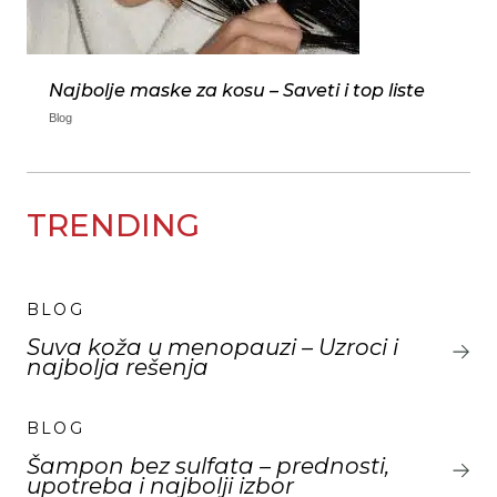
Najbolje maske za kosu – Saveti i top liste
Blog
TRENDING
BLOG
Suva koža u menopauzi – Uzroci i
najbolja rešenja
BLOG
Šampon bez sulfata – prednosti,
upotreba i najbolji izbor