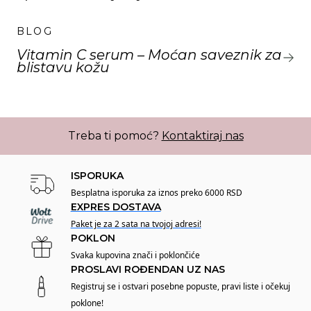
BLOG
Vitamin C serum – Moćan saveznik za
blistavu kožu
Treba ti pomoć?
Kontaktiraj nas
ISPORUKA
Besplatna isporuka za iznos preko 6000 RSD
EXPRES DOSTAVA
Paket je za 2 sata na tvojoj adresi!
POKLON
Svaka kupovina znači i poklončiće
PROSLAVI ROĐENDAN UZ NAS
Registruj se i ostvari posebne popuste, pravi liste i očekuj
poklone!