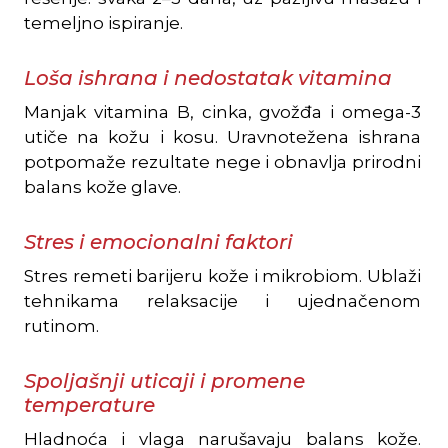
temeljno ispiranje.
Loša ishrana i nedostatak vitamina
Manjak vitamina B, cinka, gvožđa i omega-3
utiče na kožu i kosu. Uravnotežena ishrana
potpomaže rezultate nege i obnavlja prirodni
balans kože glave.
Stres i emocionalni faktori
Stres remeti barijeru kože i mikrobiom. Ublaži
tehnikama relaksacije i ujednačenom
rutinom.
Spoljašnji uticaji i promene
temperature
Hladnoća i vlaga narušavaju balans kože.