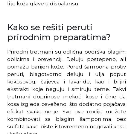
li je koža glave u disbalansu.
Kako se rešiti peruti
prirodnim preparatima?
Prirodni tretmani su odlična podrška blagim
oblicima i prevenciji. Deluju postepeno, ali
pomažu barijeri kože. Pored šampona protiv
peruti, blagotvorno deluju i ulja poput
kokosovog, čajevca i lavande, kao i biljni
ekstrakti koje neguju i smiruju teme. Takvi
tretmani doprinose mekoći kose i čine da
kosa izgleda osveženo, što dodatno pojačava
efekat svake nege. Sve ove opcije možete
kombinovati sa blagim šamponima bez
sulfata kako biste istovremeno negovali kosu
i kožu glave.