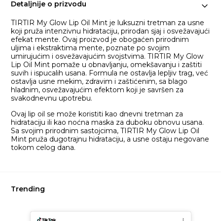
Detaljnije o prizvodu
TIRTIR My Glow Lip Oil Mint je luksuzni tretman za usne
koji pruža intenzivnu hidrataciju, prirodan sjaj i osvežavajući
efekat mente. Ovaj proizvod je obogaćen prirodnim
uljima i ekstraktima mente, poznate po svojim
umirujućim i osvežavajućim svojstvima. TIRTIR My Glow
Lip Oil Mint pomaže u obnavljanju, omekšavanju i zaštiti
suvih i ispucalih usana. Formula ne ostavlja lepljiv trag, već
ostavlja usne mekim, zdravim i zaštićenim, sa blago
hladnim, osvežavajućim efektom koji je savršen za
svakodnevnu upotrebu.
Ovaj lip oil se može koristiti kao dnevni tretman za
hidrataciju ili kao noćna maska za duboku obnovu usana.
Sa svojim prirodnim sastojcima, TIRTIR My Glow Lip Oil
Mint pruža dugotrajnu hidrataciju, a usne ostaju negovane
tokom celog dana.
Trending