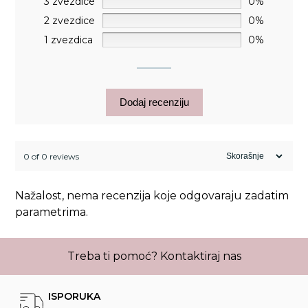
3 zvezdice
0%
2 zvezdice
0%
1 zvezdica
0%
Dodaj recenziju
0 of 0 reviews
Nažalost, nema recenzija koje odgovaraju zadatim
parametrima.
Treba ti pomoć?
Kontaktiraj nas
ISPORUKA