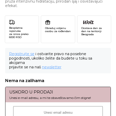
pruža intenzivnu hidrataciju, prirodan sjaj i osvežavajući
efekat.
Besplatna
Obraduj voljenu
Dostava dan za
isporuka
osobu za rođendan
dan na teritoriji
za iznos preko
Beograda
6000 RSD
Registrujte se
i ostvarite pravo na posebne
pogodnosti, ukoliko želite da budete u toku sa
akcijama
prijavite se na naš
newsletter
Nema na zalihama
USKORO U PRODAJI