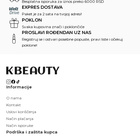
Besplatna isporuka za iznos preko 6000 RSD
EXPRES DOSTAVA
Paket je za 2 sata na tvojoj adresi!
POKLON
Svaka kupovina znači i poklončiće
PROSLAVI ROĐENDAN UZ NAS
Registruj se i ostvari posebne popuste, pravi liste i očekuj
poklone!
Informacije
O nama
Kontakt
Uslovi koriščenja
Način plaćanja
Način isporuke
Podrška i zaštita kupca