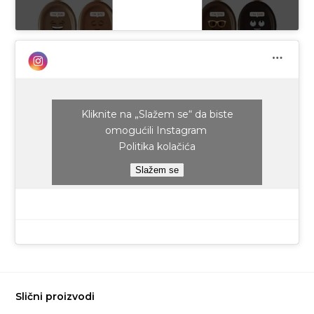
Kliknite na „Slažem se“ da biste
omogućili Instagram
Politika kolačića
Slažem se
Slični proizvodi