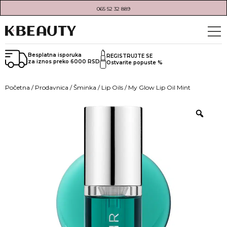
065 52 32 889
Besplatna isporuka
REGISTRUJTE SE
za iznos preko 6000 RSD
Ostvarite popuste %
Početna
/
Prodavnica
/
Šminka
/
Lip Oils
/ My Glow Lip Oil Mint