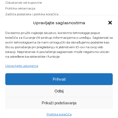
Odustanak od kupovine
Politika reklamacija
Zaštita podataka i politika kolačića
Upravljajte saglasnostima
Da bismo pružili najbolje iskustvo, koristimo tehnologije poput
kolačića za čuvanje i/ili pristup informacijama o uređaju. Saglasnost sa
ovim tehnologijama će nam omogućiti da obrađujemo podatke kao
što su ponašanje pri pregledanju ili jedinstveni ID-ovi na ovoj veb
lokaciji. Nepristanak ili povlačenje saglasnosti može negativno uticati
na određene karakteristike i funkcije.
Upravljajte uslugama
Prihvati
Copyright © 2026 Kbeauty - Sva prava zadržana. Designed by Studio 53
Odbij
Maintenanced by
Izrada sajtova
SEO optimizacija
Prikaži podešavanja
0
Politika kolačića