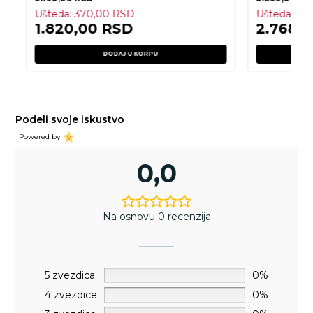
Ušteda:
370,00
RSD
Ušteda:
92
1.820,00
RSD
2.768,
DODAJ U KORPU
Podeli svoje iskustvo
Powered by
0,0
Na osnovu 0 recenzija
5 zvezdica
0%
4 zvezdice
0%