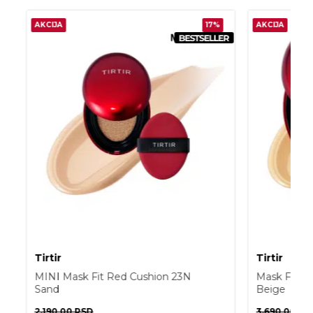
AKCIJA
17%
AKCIJA
Tirtir
Tirtir
MINI Mask Fit Red Cushion 23N
Mask Fit R
Sand
Beige
2.190,00
RSD
3.690,00
RS