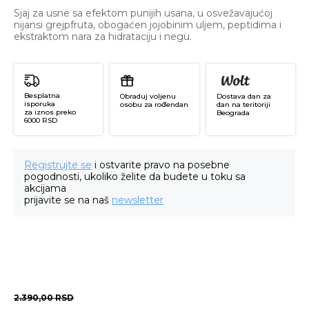
Sjaj za usne sa efektom punijih usana, u osvežavajućoj
nijansi grejpfruta, obogaćen jojobinim uljem, peptidima i
ekstraktom nara za hidrataciju i negu.
Besplatna
Obraduj voljenu
Dostava dan za
isporuka
osobu za rođendan
dan na teritoriji
za iznos preko
Beograda
6000 RSD
Registrujte se
i ostvarite pravo na posebne
pogodnosti, ukoliko želite da budete u toku sa
akcijama
prijavite se na naš
newsletter
2.390,00
RSD