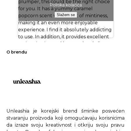
plumper, this could be the right choice
Politika kolačića
for you. It has a yummy caramel
Slažem se
popcorn scent with a hint of mintiness,
making it an even more enjoyable
experience. I find it absolutely addicting
to use. In addition, it provides excellent
moisturization and leaves a lovely lip
stain, all topped off with a dewy, glowy
O brendu
finish.
♬ Happily Ever After - TOMORROW X
TOGETHER
Unleashia je korejski brend šminke posvećen
stvaranju proizvoda koji omogućavaju korisnicima
da izraze svoju kreativnost i otkriju svoju pravu