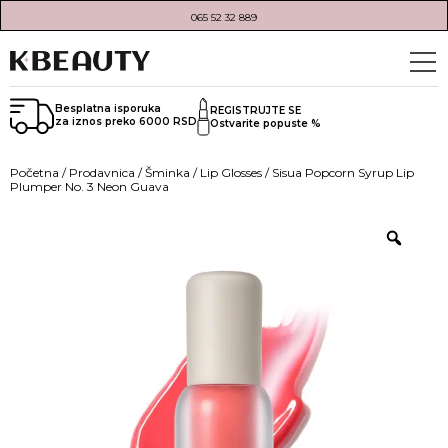
065 52 32 889
Besplatna isporuka
REGISTRUJTE SE
za iznos preko 6000 RSD
Ostvarite popuste %
Početna
/
Prodavnica
/
Šminka
/
Lip Glosses
/ Sisua Popcorn Syrup Lip
Plumper No. 3 Neon Guava