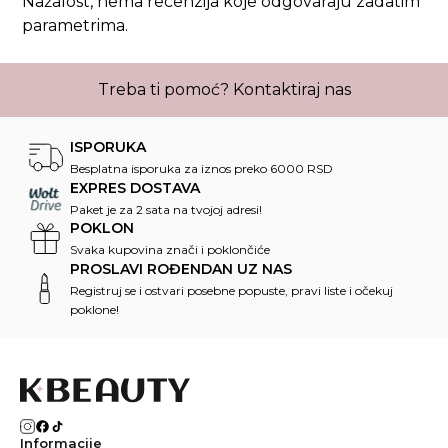
Nažalost, nema recenzija koje odgovaraju zadatim
parametrima.
Treba ti pomoć?
Kontaktiraj nas
ISPORUKA
Besplatna isporuka za iznos preko 6000 RSD
EXPRES DOSTAVA
Paket je za 2 sata na tvojoj adresi!
POKLON
Svaka kupovina znači i poklončiće
PROSLAVI ROĐENDAN UZ NAS
Registruj se i ostvari posebne popuste, pravi liste i očekuj
poklone!
Informacije