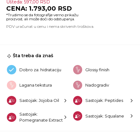
Ušteda:
597,00
RSD
Si
1.793,00
RSD
Po
Sy
Li
Pl
No
3
N
Gu
Šta treba da znaš
ko
Dobro za: hidrataciju
Glossy finish
Lagana tekstura
Nadogradiv
Sastojak: Jojoba Oil
Sastojak: Peptides
Sastojak:
Sastojak: Squalane
Pomegranate Extract