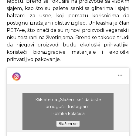
lepotu. Brend se fokusira na proizvode sa visokim
sjajem, kao što su palete senki sa gliterima i sjajni
balzami za usne, koji pomažu korisnicima da
postignu izražajan i blistav izgled. Unleashia je član
PETA-e, što znači da su njihovi proizvodi veganski i
nisu testirani na životinjama. Brend se takođe trudi
da njegovi proizvodi budu ekološki prihvatljivi,
koristeći biorazgradive materijale i ekološki
prihvatljivo pakovanje.
Kliknite na „Slažem se“ da biste
omogućili Instagram
Politika kolačića
Slažem se