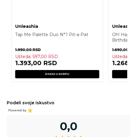
Unleashia
Unleashia
Tap Me Palette Duo N°1 Pit-a-Pat
Oh! Happy D
Birthday
1.990,00
RSD
1.690,00
RS
Ušteda:
597,00
RSD
Ušteda:
42
1.393,00
RSD
1.268,
DODAJ U KORPU
Podeli svoje iskustvo
Powered by
0,0