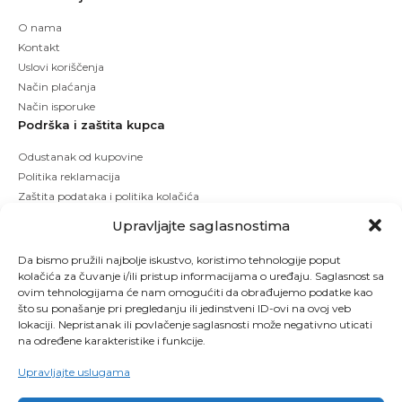
O nama
Kontakt
Uslovi koriščenja
Način plaćanja
Način isporuke
Podrška i zaštita kupca
Odustanak od kupovine
Politika reklamacija
Zaštita podataka i politika kolačića
Upravljajte saglasnostima
Da bismo pružili najbolje iskustvo, koristimo tehnologije poput
kolačića za čuvanje i/ili pristup informacijama o uređaju. Saglasnost sa
ovim tehnologijama će nam omogućiti da obrađujemo podatke kao
što su ponašanje pri pregledanju ili jedinstveni ID-ovi na ovoj veb
lokaciji. Nepristanak ili povlačenje saglasnosti može negativno uticati
na određene karakteristike i funkcije.
Upravljajte uslugama