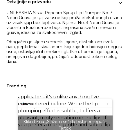
Detaljnije o prizvodu
UNLEASHIA Sisua Popcorn Syrup Lip Plumper No. 3
Neon Guava je sjaj za usne koji pruža efekat punijih usana
uz visok sjaj i bez lepljivosti. Nijansa No. 3 Neon Guava je
vibrantna koralno-roze boja, inspirisana svežim mesom
guave, idealna za svakodnevni izgled.​
Obogaćen je uljem semenki jojobe, ekstraktom cveta
nara, peptidima i skvalanom, koji zajedno hidriraju i neguju
usne, ostavljajući ih mekim i glatkim. Formula je lagana,
nelepljiva i dugotrajna, pružajući udobnost tokom celog
dana.
@dicadaily
Swatching all shades of the *NEW* Sisua
Popcorn Syrup Lip Plumper by
Unleashia 🍿🍯 Isn't the packaging so
Trending
cute?! I adore the chunky silicone
applicator – it's unlike anything I've
encountered before. While the lip
plumping effect is subtle, it offers a
pleasant, minty sensation on the lips. If
Kliknite na „Slažem se“ da biste omogućili
you prefer a more gentle and subtle lip
Tiktok