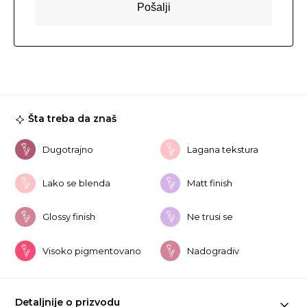
Šta treba da znaš
Dugotrajno
Lagana tekstura
Lako se blenda
Matt finish
Glossy finish
Ne trusi se
Visoko pigmentovano
Nadogradiv
Detaljnije o prizvodu