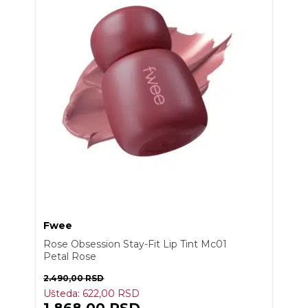
Fwee
Rose Obsession Stay-Fit Lip Tint Mc01
Petal Rose
2.490,00
RSD
Ušteda:
622,00
RSD
1.868,00
RSD