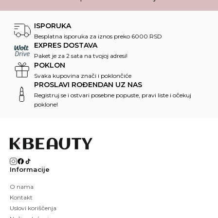
ISPORUKA
Besplatna isporuka za iznos preko 6000 RSD
EXPRES DOSTAVA
Paket je za 2 sata na tvojoj adresi!
POKLON
Svaka kupovina znači i poklončiće
PROSLAVI ROĐENDAN UZ NAS
Registruj se i ostvari posebne popuste, pravi liste i očekuj
poklone!
Informacije
O nama
Kontakt
Uslovi koriščenja