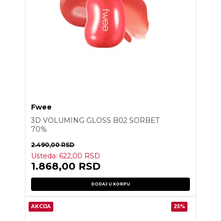
Fwee
3D VOLUMING GLOSS B02 SORBET
70%
2.490,00
RSD
Ušteda:
622,00
RSD
1.868,00
RSD
DODAJ U KORPU
AKCIJA
25%