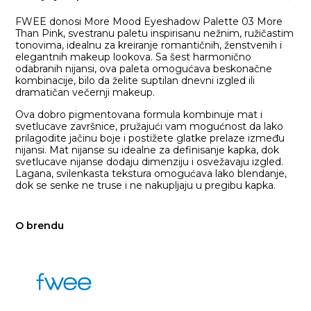
FWEE donosi More Mood Eyeshadow Palette 03 More
Than Pink, svestranu paletu inspirisanu nežnim, ružičastim
tonovima, idealnu za kreiranje romantičnih, ženstvenih i
elegantnih makeup lookova. Sa šest harmonično
odabranih nijansi, ova paleta omogućava beskonačne
kombinacije, bilo da želite suptilan dnevni izgled ili
dramatičan večernji makeup.
Ova dobro pigmentovana formula kombinuje mat i
svetlucave završnice, pružajući vam mogućnost da lako
prilagodite jačinu boje i postižete glatke prelaze između
nijansi. Mat nijanse su idealne za definisanje kapka, dok
svetlucave nijanse dodaju dimenziju i osvežavaju izgled.
Lagana, svilenkasta tekstura omogućava lako blendanje,
dok se senke ne truse i ne nakupljaju u pregibu kapka.
O brendu