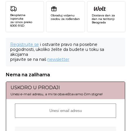
Besplatna
Obraduj voljenu
Dostava dan za
isporuka
osobu za rođendan
dan na teritoriji
za iznos preko
Beograda
6000 RSD
Registrujte se
i ostvarite pravo na posebne
pogodnosti, ukoliko želite da budete u toku sa
akcijama
prijavite se na naš
newsletter
Nema na zalihama
USKORO U PRODAJI