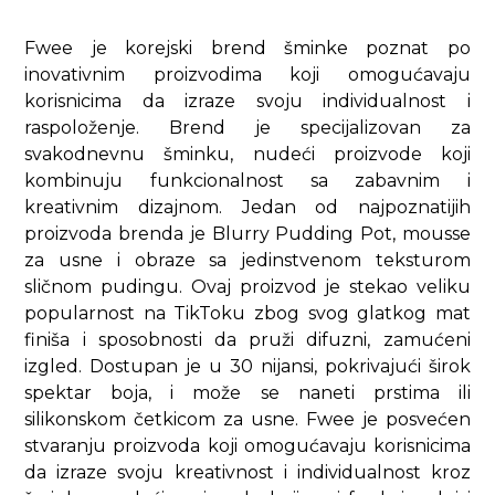
Fwee je korejski brend šminke poznat po
inovativnim proizvodima koji omogućavaju
korisnicima da izraze svoju individualnost i
raspoloženje. Brend je specijalizovan za
svakodnevnu šminku, nudeći proizvode koji
kombinuju funkcionalnost sa zabavnim i
kreativnim dizajnom. Jedan od najpoznatijih
proizvoda brenda je Blurry Pudding Pot, mousse
za usne i obraze sa jedinstvenom teksturom
sličnom pudingu. Ovaj proizvod je stekao veliku
popularnost na TikToku zbog svog glatkog mat
finiša i sposobnosti da pruži difuzni, zamućeni
izgled. Dostupan je u 30 nijansi, pokrivajući širok
spektar boja, i može se naneti prstima ili
silikonskom četkicom za usne. Fwee je posvećen
stvaranju proizvoda koji omogućavaju korisnicima
da izraze svoju kreativnost i individualnost kroz