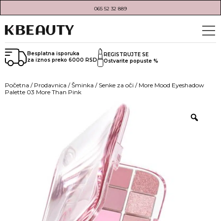
065 52 32 889
Besplatna isporuka
REGISTRUJTE SE
za iznos preko 6000 RSD
Ostvarite popuste %
Početna
/
Prodavnica
/
Šminka
/
Senke za oči
/ More Mood Eyeshadow
Palette 03 More Than Pink