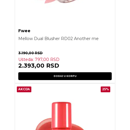
Fwee
Mellow Dual Blusher RD02 Another me
3.190,00
RSD
Ušteda:
797,00
RSD
2.393,00
RSD
DODAJ U KORPU
AKCIJA
25%