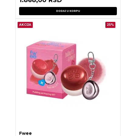
DODAJ U KORPU
AKCIJA
25%
Fwee