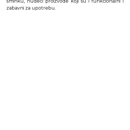
šminku, nudeći proizvode koji su i funkcionalni i
zabavni za upotrebu.