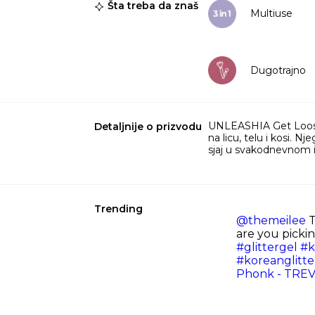
Šta treba da znaš
Multiuse
Dugotrajno
UNLEASHIA Get Loose G
Detaljnije o prizvodu
na licu, telu i kosi. N
sjaj u svakodnevnom iz
Trending
@themeilee
T
are you picki
#glittergel
#k
#koreanglitt
Phonk - TRE