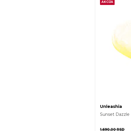
AKCIJA
Unleashia
Sunset Dazzle 
1.690,00
RSD