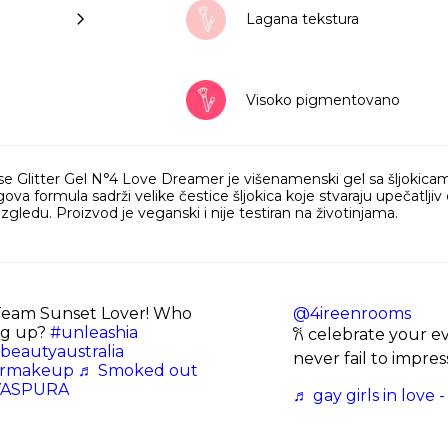
Lagana tekstura
Visoko pigmentovano
litter Gel N°4 Love Dreamer je višenamenski gel sa šljokicama ko
jegova formula sadrži velike čestice šljokica koje stvaraju upečatlji
gledu. Proizvod je veganski i nije testiran na životinjama.
eam Sunset Lover! Who
@4ireenrooms
ng up?
#unleashia
𐙚 celebrate your ev
beautyaustralia
never fail to impre
ermakeup
♬ Smoked out
VASPURA
♬ gay girls in love -