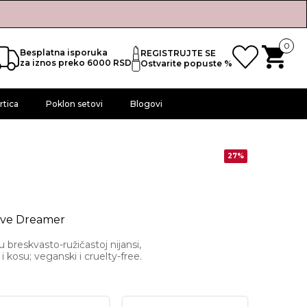
0
Besplatna isporuka
REGISTRUJTE SE
za iznos preko 6000 RSD
Ostvarite popuste %
rtica
Poklon setovi
Blogovi
27%
Love Dreamer
 breskvasto-ružičastoj nijansi,
 i kosu; veganski i cruelty-free.