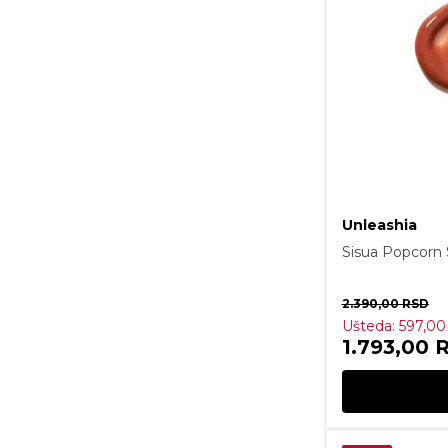
Unleashia
Sisua Popcorn
2.390,00
RSD
Ušteda:
597,0
1.793,00