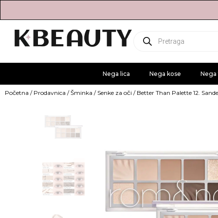
Products
search
Nega lica
Nega kose
Nega 
Početna
/
Prodavnica
/
Šminka
/
Senke za oči
/ Better Than Palette 12. San