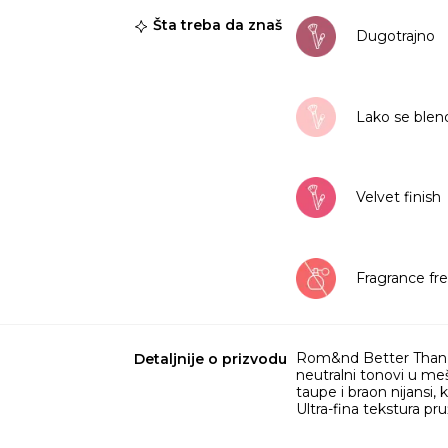
Šta treba da znaš
Dugotrajno
Lako se blen
Velvet finish
Fragrance fr
Rom&nd Better Than P
Detaljnije o prizvodu
neutralni tonovi u meš
taupe i braon nijansi,
Ultra-fina tekstura pr