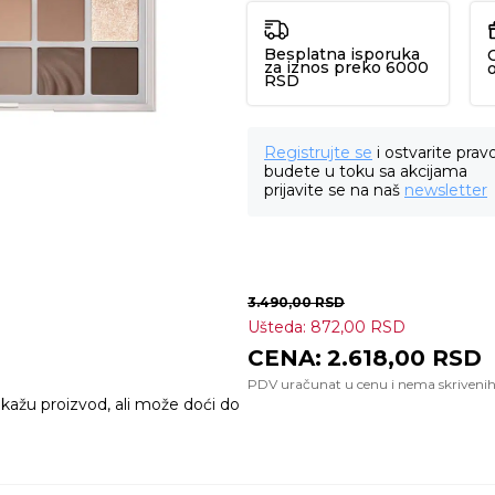
Besplatna isporuka
za iznos preko 6000
RSD
Registrujte se
i ostvarite prav
budete u toku sa akcijama
prijavite se na naš
newsletter
3.490,00
RSD
Ušteda:
872,00
RSD
2.618,00
RSD
ikažu proizvod, ali može doći do