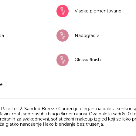
Visoko pigmentovano
da
Nadogradiv
Glossy finish
ee
alette 12. Sanded Breeze Garden je elegantna paleta senki insp
avini mat, sedefastih i blago šimer nijansi. Ova paleta sadrži 10 
 kreiranih za svakodnevni, sofisticirani makeup izgled koji se lako 
uža glatko nanošenje i lako blendanje bez trusenja.