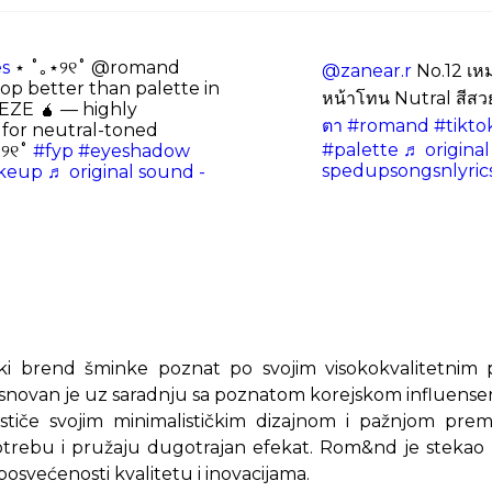
s
⋆ ˚｡⋆୨୧˚ @romand
@zanear.r
No.12 เหม
op better than palette in
หน้าโทน Nutral สีส
ZE 🧉 — highly
ตา
#romand
#tikto
for neutral-toned
#palette
♬ original
⋆୨୧˚
#fyp
#eyeshadow
spedupsongsnlyric
keup
♬ original sound -
i brend šminke poznat po svojim visokokvalitetnim p
Osnovan je uz saradnju sa poznatom korejskom influen
stiče svojim minimalističkim dizajnom i pažnjom prem
otrebu i pružaju dugotrajan efekat. Rom&nd je stekao
posvećenosti kvalitetu i inovacijama.