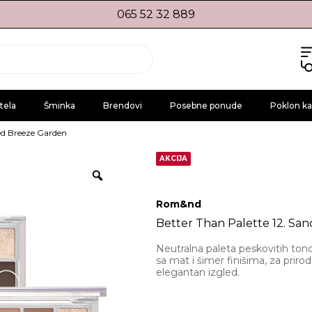
065 52 32 889
tela
Šminka
Brendovi
Posebne ponude
Poklon ka
ded Breeze Garden
AKCIJA
Rom&nd
Better Than Palette 12. Sa
Neutralna paleta peskovitih tono
sa mat i šimer finišima, za priro
elegantan izgled.