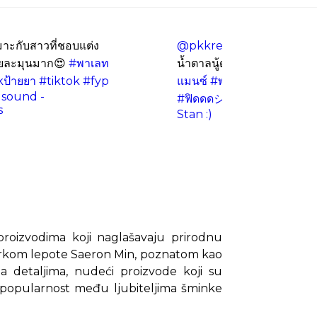
าะกับสาวที่ชอบแต่ง
@pkkreview
พาเลทตาโรแม
วยละมุนมาก😍
#พาเลท
น้ำตาลนู้ดที่ถูกต้อง🐻🧺🍪🎀
kป้ายยา
#tiktok
#fyp
แมนซ์
#พาเลทตา
#อายแชร์
 sound -
#ฟิดดดシ
#fyp
♬ Bed che
s
Stan :)
roizvodima koji naglašavaju prirodnu
serkom lepote Saeron Min, poznatom kao
a detaljima, nudeći proizvode koji su
 popularnost među ljubiteljima šminke