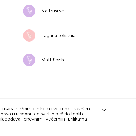
Ne trusi se
Lagana tekstura
Matt finish
irisana nežnim peskom i vetrom – savršeni
tonova u rasponu od svetlih bež do toplih
prilagođava i dnevnim i večernjim prilikama.