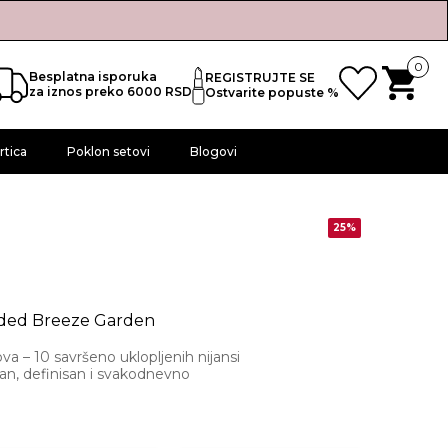
0
Besplatna isporuka
REGISTRUJTE SE
za iznos preko 6000 RSD
Ostvarite popuste %
rtica
Poklon setovi
Blogovi
25%
nded Breeze Garden
va – 10 savršeno uklopljenih nijansi
dan, definisan i svakodnevno