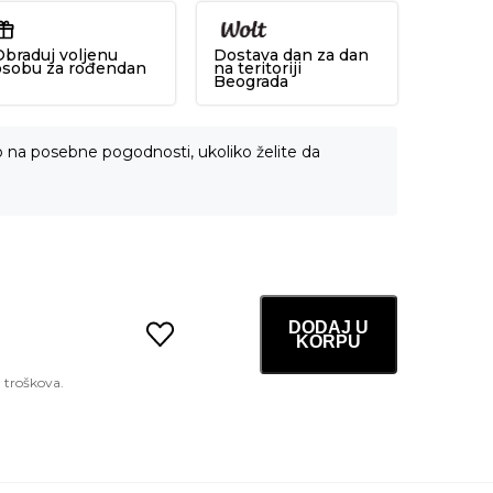
Obraduj voljenu
Dostava dan za dan
osobu za rođendan
na teritoriji
Beograda
o na posebne pogodnosti, ukoliko želite da
DODAJ U
KORPU
Better
Than
Palette
12.
Sanded
Breeze
Garden
količina