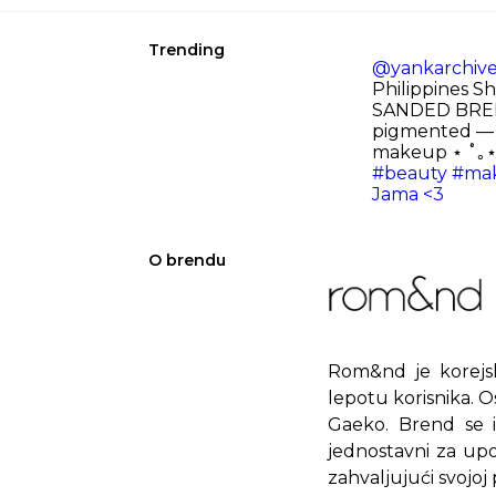
Trending
@yankarchive
Philippines Sh
SANDED BREE
pigmented — 
makeup ⋆ ˚｡
#beauty
#ma
Jama <3
O brendu
Rom&nd je korejsk
lepotu korisnika. 
Gaeko. Brend se i
jednostavni za up
zahvaljujući svojoj 