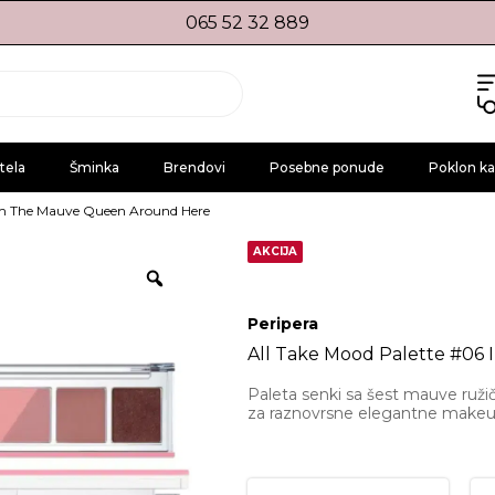
065 52 32 889
tela
Šminka
Brendovi
Posebne ponude
Poklon ka
I’m The Mauve Queen Around Here
AKCIJA
Peripera
All Take Mood Palette #06
Paleta senki sa šest mauve ružičas
za raznovrsne elegantne makeup