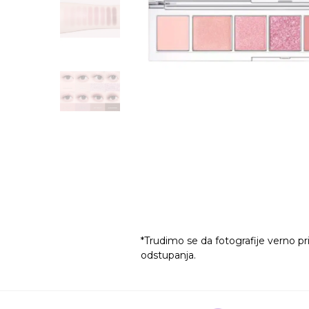
*Trudimo se da fotografije verno pr
odstupanja.