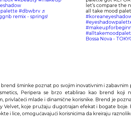
yeshadow
let’s compare the 
palette
#dbwbrv
♬
all take mood pale
gnb remix - springs!
#koreaneyeshado
#eyeshadowpalett
#makeupforbeginn
#alltakemoodpalet
Bossa Nova - TOK
ki brend šminke poznat po svojim inovativnim i zabavni
metics, Peripera se brzo etablirao kao brend koji n
 privlačeći mlade i dinamične korisnike. Brend je pozna
ry Velvet, koje pružaju dugotrajan efekat i bogate boje.
okte i lice, omogućavajući korisnicima da kreiraju raznolik