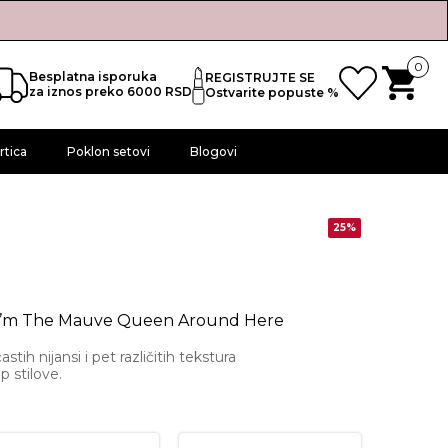
0
Besplatna isporuka
REGISTRUJTE SE
za iznos preko 6000 RSD
Ostvarite popuste %
rtica
Poklon setovi
Blogovi
25%
 I’m The Mauve Queen Around Here
tih nijansi i pet različitih tekstura
 stilove.