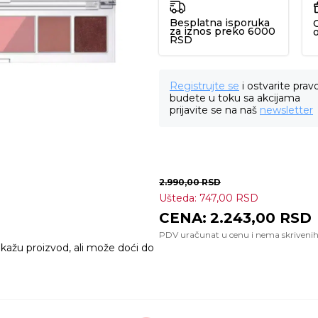
Besplatna isporuka
za iznos preko 6000
RSD
Registrujte se
i ostvarite prav
budete u toku sa akcijama
prijavite se na naš
newsletter
2.990,00
RSD
Ušteda:
747,00
RSD
2.243,00
RSD
ikažu proizvod, ali može doći do