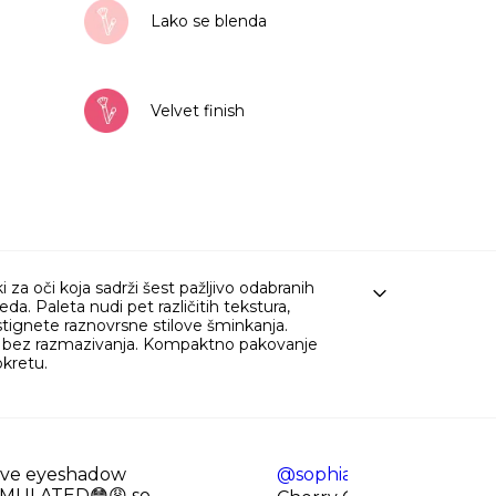
Around
Lako se blenda
Here
količina
Velvet finish
a oči koja sadrži šest pažljivo odabranih
eda. Paleta nudi pet različitih tekstura,
stignete raznovrsne stilove šminkanja.
st bez razmazivanja. Kompaktno pakovanje
okretu.
ave eyeshadow
@sophiasrecs
Trying out
RMULATED😳😩 so