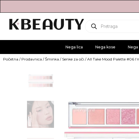
Products
search
Nega lica
Nega kose
Nega 
Početna
/
Prodavnica
/
Šminka
/
Senke za oči
/ All Take Mood Palette #06 