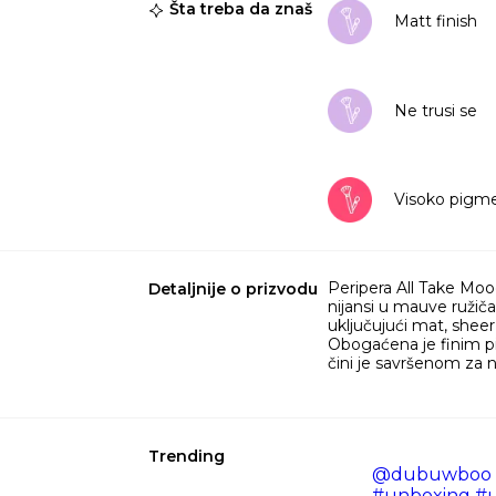
Šta treba da znaš
Matt finish
Ne trusi se
Visoko pigm
Peripera All Take Moo
Detaljnije o prizvodu
nijansi u mauve ružičas
uključujući mat, sheer
Obogaćena je finim p
čini je savršenom za 
Trending
@dubuwboo
#unboxing
#