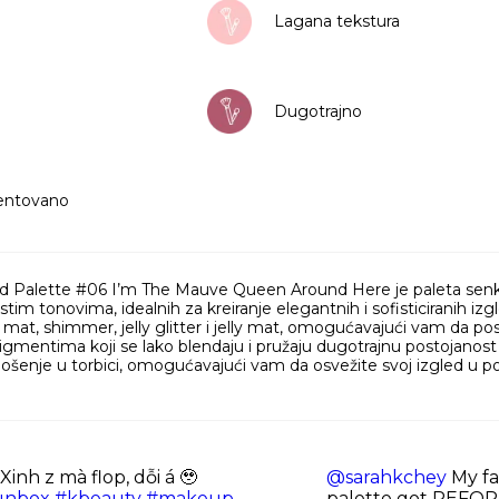
Lagana tekstura
Dugotrajno
entovano
d Palette #06 I’m The Mauve Queen Around Here je paleta senki z
tim tonovima, idealnih za kreiranje elegantnih i sofisticiranih izgl
 mat, shimmer, jelly glitter i jelly mat, omogućavajući vam da po
igmentima koji se lako blendaju i pružaju dugotrajnu postojano
nošenje u torbici, omogućavajući vam da osvežite svoj izgled u p
Xinh z mà flop, dỗi á 🥹
@sarahkchey
My f
unbox
#kbeauty
#makeup
palette got REFO