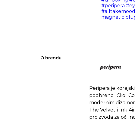
#peripera
#e
#alltakemood
magnetic plug
O brendu
Peripera je korejs
podbrend Clio Cos
modernim dizajnom,
The Velvet i Ink Ai
proizvoda za oči, n