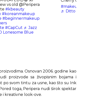
Cherry Cool Rush! ❤️🍒
new vs old @Peripera
#makeupreview
#peripe
tte
#kbeauty
♬ Ditto - ‍
w
#koreanmakeup
e
#beginnermakeup
ers
te
#CapCut
♬ Jazz
YO Lonesome Blue
m proizvodima. Osnovan 2006. godine kao
udi proizvode sa živopisnim bojama i
t po svom tintu za usne, kao što su Ink
 Pored toga, Peripera nudi širok spektar
e i kreativne look-ove.