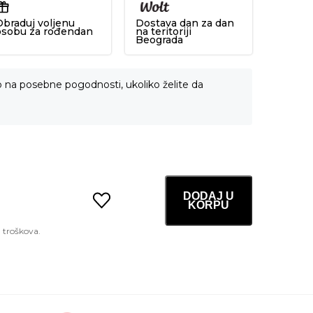
Obraduj voljenu
Dostava dan za dan
osobu za rođendan
na teritoriji
Beograda
o na posebne pogodnosti, ukoliko želite da
DODAJ U
KORPU
All
Take
Mood
Palette
#06
I'm
The
Mauve
Queen