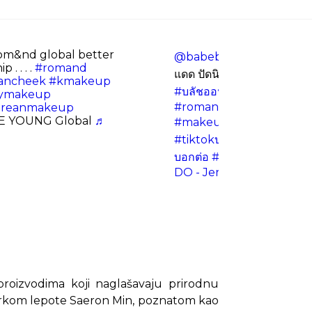
m&nd global better
@babebowboo
🍑✨สีน่ารั
 . . . .
#romand
แดด ปัดนิดนึงก็พุ่งแล้ว ใช้ไ
ancheek
#kmakeup
#บลัชออน
#blushon
#ro
ymakeup
#romandbetterthanche
oreanmakeup
 YOUNG Global
♬
#makeup
#เครื่องสําอาง
#ร
#tiktokบล็อกเกอร์
#รีวิวเคร
บอกต่อ
#fyp
♬ DO YOU MI
DO - Jeremiah Custodio
roizvodima koji naglašavaju prirodnu
serkom lepote Saeron Min, poznatom kao