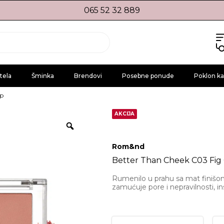
065 52 32 889
tela
Šminka
Brendovi
Posebne ponude
Poklon ka
ip
AKCIJA
Rom&nd
Better Than Cheek C03 Fig
Rumenilo u prahu sa mat finišom
zamućuje pore i nepravilnosti, i