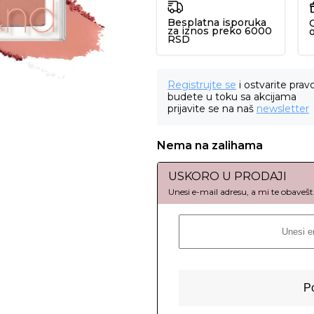
Besplatna isporuka
za iznos preko 6000
RSD
Registrujte se
i ostvarite prav
budete u toku sa akcijama
prijavite se na naš
newsletter
Nema na zalihama
USKORO U PRODAJI