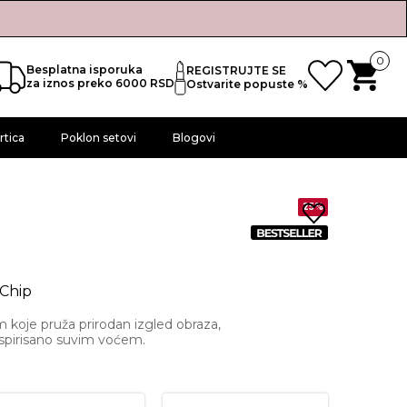
0
Besplatna isporuka
REGISTRUJTE SE
za iznos preko 6000 RSD
Ostvarite popuste %
rtica
Poklon setovi
Blogovi
25%
 Chip
 koje pruža prirodan izgled obraza,
nspirisano suvim voćem.