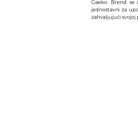
Gaeko. Brend se i
jednostavni za up
zahvaljujući svojoj 