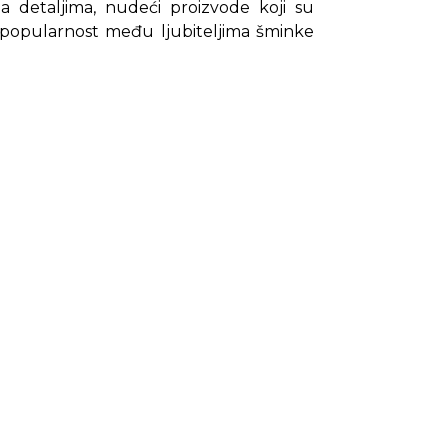
a detaljima, nudeći proizvode koji su
 popularnost među ljubiteljima šminke