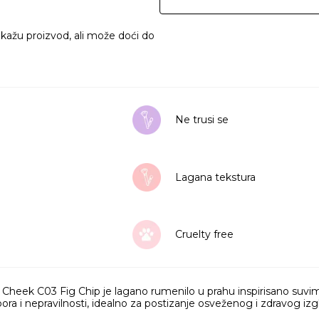
ikažu proizvod, ali može doći do
Ne trusi se
Lagana tekstura
Cruelty free
eek C03 Fig Chip je lagano rumenilo u prahu inspirisano suvim 
a i nepravilnosti, idealno za postizanje osveženog i zdravog izg