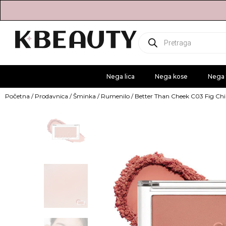
Products
search
Nega lica
Nega kose
Nega 
Početna
/
Prodavnica
/
Šminka
/
Rumenilo
/ Better Than Cheek C03 Fig Ch