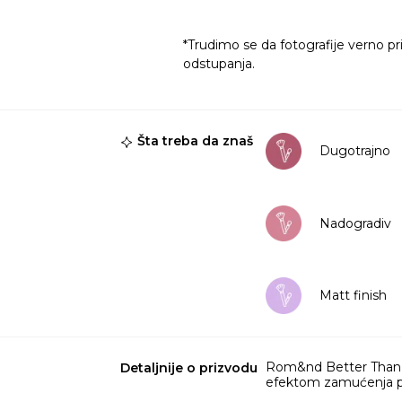
*Trudimo se da fotografije verno pr
odstupanja.
Šta treba da znaš
Dugotrajno
Nadogradiv
Matt finish
Rom&nd Better Than Ch
Detaljnije o prizvodu
efektom zamućenja por