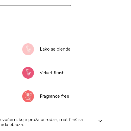
Lako se blenda
Velvet finish
Fragrance free
voćem, koje pruža prirodan, mat finiš sa
leda obraza.