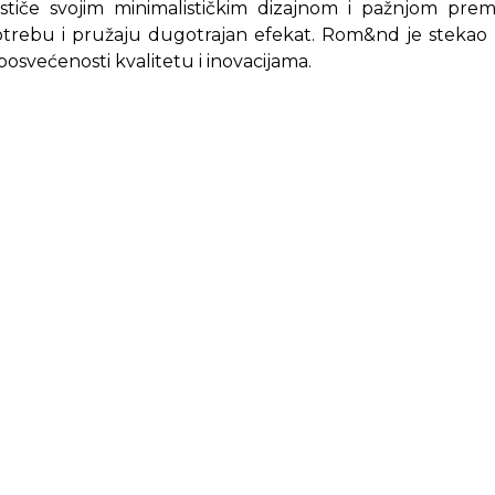
stiče svojim minimalističkim dizajnom i pažnjom prem
otrebu i pružaju dugotrajan efekat. Rom&nd je stekao
posvećenosti kvalitetu i inovacijama.