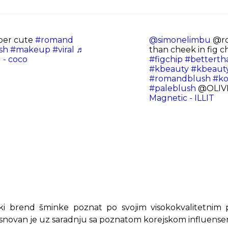
per cute
#romand
@simonelimbu
@ro
sh
#makeup
#viral
♬
than cheek in fig chip
 - coco
#figchip
#betterth
#kbeauty
#kbeaut
#romandblush
#k
#paleblush
@OLIVE
Magnetic - ILLIT
i brend šminke poznat po svojim visokokvalitetnim p
Osnovan je uz saradnju sa poznatom korejskom influen