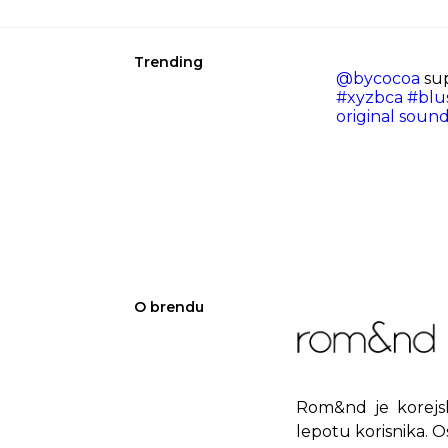
Trending
@bycocoa
su
#xyzbca
#blu
original sound
O brendu
Rom&nd je korejsk
lepotu korisnika. 