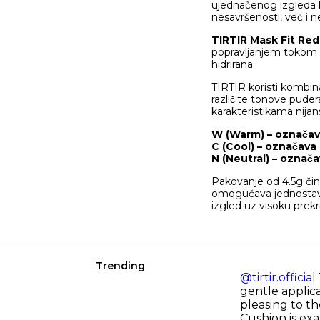
ujednačenog izgleda k
nesavršenosti, već i 
TIRTIR Mask Fit Re
popravljanjem tokom d
hidrirana.
TIRTIR koristi kombinaci
različite tonove pude
karakteristikama nijans
W (Warm) – označa
C (Cool) – označav
N (Neutral) – oznac
Pakovanje od 4.5g čini
omogućava jednostavnu
izgled uz visoku prekr
Trending
@tirtir.official
gentle applica
pleasing to t
Cushion is ex