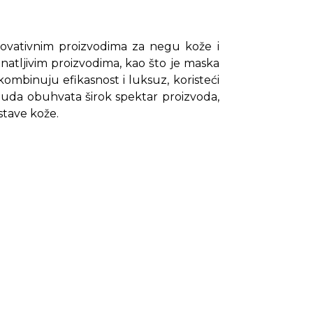
inovativnim proizvodima za negu kože i
atljivim proizvodima, kao što je maska
 kombinuju efikasnost i luksuz, koristeći
onuda obuhvata širok spektar proizvoda,
stave kože.