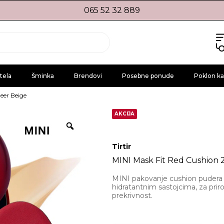
065 52 32 889
tela
Šminka
Brendovi
Posebne ponude
Poklon ka
eer Beige
AKCIJA
Tirtir
MINI Mask Fit Red Cushion
MINI pakovanje cushion pudera 
hidratantnim sastojcima, za priro
prekrivnost.