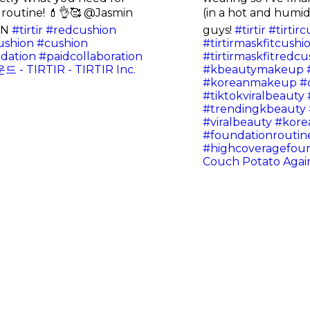
routine! 💄👌🥰 @Jasmin
(in a hot and humid
1N
#tirtir
#redcushion
guys!
#tirtir
#tirtir
ushion
#cushion
#tirtirmaskfitcushi
dation
#paidcollaboration
#tirtirmaskfitredcu
 TIRTIR - TIRTIR Inc.
#kbeautymakeup
#koreanmakeup
#
#tiktokviralbeauty
#trendingkbeauty
#viralbeauty
#kore
#foundationroutin
#highcoveragefou
Couch Potato Again