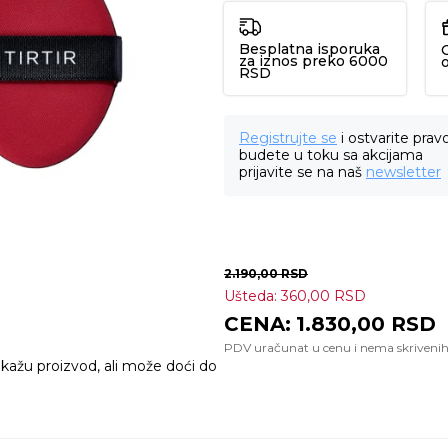
Besplatna isporuka
za iznos preko 6000
RSD
Registrujte se
i ostvarite prav
budete u toku sa akcijama
prijavite se na naš
newsletter
2.190,00
RSD
Ušteda:
360,00
RSD
1.830,00
RSD
ikažu proizvod, ali može doći do