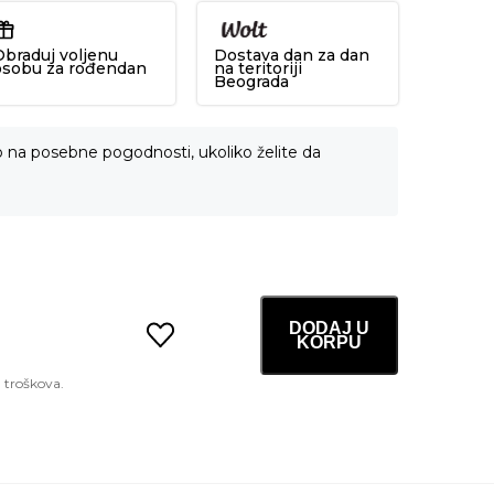
Obraduj voljenu
Dostava dan za dan
osobu za rođendan
na teritoriji
Beograda
o na posebne pogodnosti, ukoliko želite da
DODAJ U
KORPU
MINI
Mask
Fit
Red
Cushion
22W
Sheer
Beige