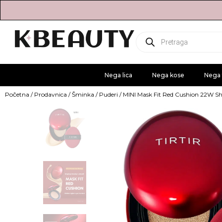
Products
search
Nega lica
Nega kose
Nega 
Početna
/
Prodavnica
/
Šminka
/
Puderi
/ MINI Mask Fit Red Cushion 22W Sh