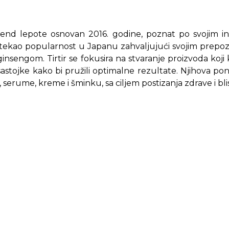
 brend lepote osnovan 2016. godine, poznat po svojim 
tekao popularnost u Japanu zahvaljujući svojim prepozn
ginsengom. Tirtir se fokusira na stvaranje proizvoda koji
sastojke kako bi pružili optimalne rezultate. Njihova p
 serume, kreme i šminku, sa ciljem postizanja zdrave i bli