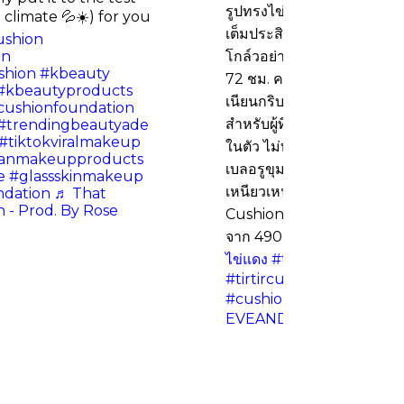
รูปทรงไข่ เนื้อบางเบา ปกปิดไ
 climate 💦☀️) for you
เต็มประสิทธิภาพ เหมาะกับทุ
cushion
on
โกล์วอย่างเป็นธรรมชาติ ให
shion
#kbeauty
72 ชม. ควบคุมความมันนาน 
#kbeautyproducts
เนียนกริบ ไม่หนา แต่ปกปิดดี
cushionfoundation
สำหรับผู้ที่มีผิวมันแต่ต้องกา
#trendingbeautyade
#tiktokviralmakeup
ในตัว ไม่ทำให้มาส์กเป็นค
anmakeupproducts
เบลอรูขุมขนได้ดี ปกปิดดี เนี
e
#glassskinmakeup
เหนียวเหนอะหนะ TIRTIR M
ndation
♬ That
 - Prod. By Rose
Cushion Mini save20% 💥ล
จาก 490.-
#อีฟป้ายยา
#ebti
ไข่แดง
#tirtironlyatevea
#tirtircushion
#tirtirbeau
#cushionfoundation
♬ เส
EVEANDBOY TH