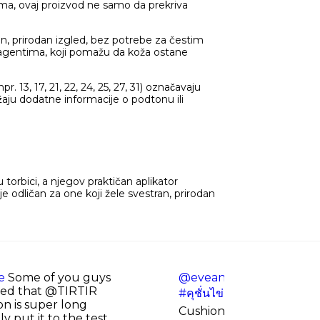
ma, ovaj proizvod ne samo da prekriva
jan, prirodan izgled, bez potrebe za čestim
 agentima, koji pomažu da koža ostane
. 13, 17, 21, 22, 24, 25, 27, 31) označavaju
žaju dodatne informacije o podtonu ili
torbici, a njegov praktičan aplikator
odličan za one koji žele svestran, prirodan
e
Some of you guys
@eveandboy
✨only at
nced that @TIRTIR
#คุชั่นไข่แดง
🩷TIRTIR Mas
n is super long
Cushion mini คุชั่นตลับแดงไซ
ly put it to the test