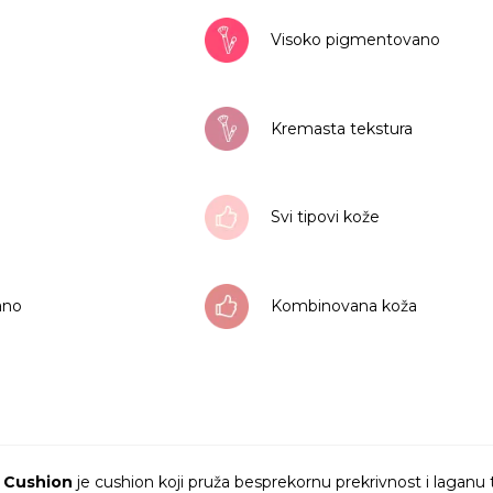
Visoko pigmentovano
Kremasta tekstura
Svi tipovi kože
rano
Kombinovana koža
d Cushion
je cushion koji pruža besprekornu prekrivnost i laganu t