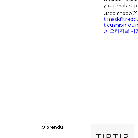
your makeup 
used shade 2
#maskfitredc
#cushionfoun
♬ 오리지널 사운드 -
O brendu