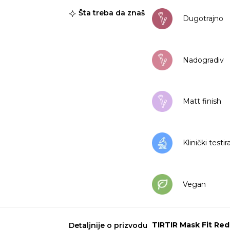
Šta treba da znaš
Dugotrajno
Nadogradiv
Matt finish
Klinički testi
Vegan
TIRTIR Mask Fit Re
Detaljnije o prizvodu