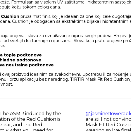
ože. Formulisan sa visokim UV zaštitama i hidratantnim sastojci
neguje kožu tokom celog dana.
d Cushion
pruža mat finiš koji je idealan za one koji žele dugotra
ana. Cushion je obogaćen sa ekstraktima biljaka i hidratantnim
ju brojeva i slova za označavanje nijansi svojih pudera. Brojevi (npr
ra, od svetlijih ka tamnijim nijansama. Slova koja prate brojeve pru
e:​
va tople podtonove
a hladne podtonove
̌ava neutralne podtonove
 ovaj proizvod idealnim za svakodnevnu upotrebu ili za nošenje u 
 i brzu aplikaciju bez nerednog. TIRTIR Mask Fit Red Cushion je 
ivnost.
The ASMR induced by the
@jasmineflowerabl
tion of the Red Cushion is
are still not convi
he ear, and the Red
Mask Fit Red Cushio
actly what you need for
wearing so I’ve final