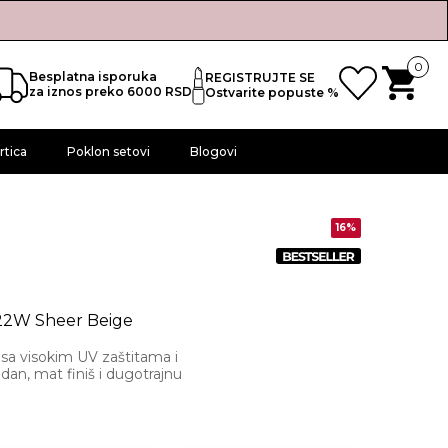
0
Besplatna isporuka
REGISTRUJTE SE
za iznos preko 6000 RSD
Ostvarite popuste %
rtica
Poklon setovi
Blogovi
16%
 22W Sheer Beige
sa visokim UV zaštitama i
dan, mat finiš i dugotrajnu