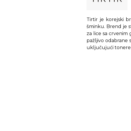
Tirtir je korejski
šminku. Brend je s
za lice sa crvenim 
pažljivo odabrane 
uključujući tonere,