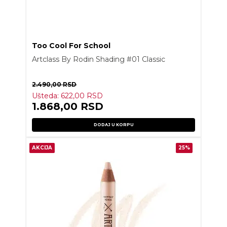
Too Cool For School
Artclass By Rodin Shading #01 Classic
2.490,00
RSD
Ušteda:
622,00
RSD
1.868,00
RSD
DODAJ U KORPU
AKCIJA
25%