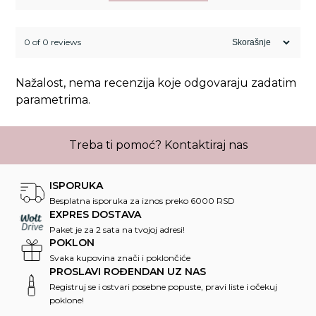
0 of 0 reviews
Nažalost, nema recenzija koje odgovaraju zadatim
parametrima.
Treba ti pomoć?
Kontaktiraj nas
ISPORUKA
Besplatna isporuka za iznos preko 6000 RSD
EXPRES DOSTAVA
Paket je za 2 sata na tvojoj adresi!
POKLON
Svaka kupovina znači i poklončiće
PROSLAVI ROĐENDAN UZ NAS
Registruj se i ostvari posebne popuste, pravi liste i očekuj
poklone!