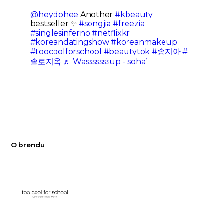
@heydohee
Another
#kbeauty
bestseller ✨
#songjia
#freezia
#singlesinferno
#netflixkr
#koreandatingshow
#koreanmakeup
#toocoolforschool
#beautytok
#송지아
#
솔로지옥
♬ Wasssssssup - soha’
O brendu