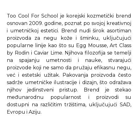
Too Cool For School je korejski kozmetički brend
osnovan 2009. godine, poznat po svojoj kreativnoj
i umetničkoj estetici. Brend nudi širok asortiman
proizvoda za negu kože i šminku, uključujući
popularne linije kao što su Egg Mousse, Art Class
by Rodin i Caviar Lime. Njihova filozofija se temelji
na spajanju umetnosti i nauke, stvarajući
proizvode koji ne samo da pružaju efikasnu negu,
već i estetski užitak. Pakovanja proizvoda često
sadrže umetničke ilustracije i dizajn, što odražava
njihov jedinstveni pristup. Brend je stekao
međunarodnu popularnost i proizvodi su
dostupni na različitim tržištima, uključujući SAD,
Evropu i Aziju.