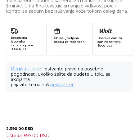
Transparentni puder u kamenu za matiranje i fiksiranje
šminke. Ultra-fina tekstura smanjuje vidljivost pora i
kontroliše sebum bez isušivanja kože tokom celog dana.
Besplatna
Obraduj voljenu
Dostava dan za
isporuka
osobu za rođendan
dan na teritoriji
za iznos preko
Beograda
6000 RSD
Registrujte se
i ostvarite pravo na posebne
pogodnosti, ukoliko želite da budete u toku sa
akcijama
prijavite se na naš
newsletter
2.390,00
RSD
Ušteda:
597,00
RSD
Ar