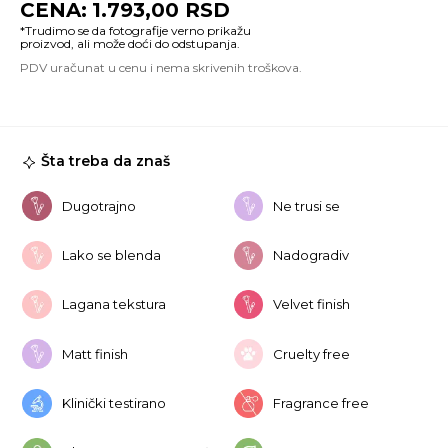
1.793,00
RSD
By
Ro
Fi
Se
Pa
4g
ko
Šta treba da znaš
Dugotrajno
Ne trusi se
Lako se blenda
Nadogradiv
Lagana tekstura
Velvet finish
Matt finish
Cruelty free
Klinički testirano
Fragrance free