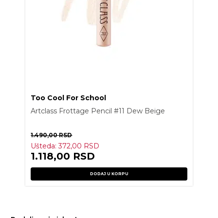
Too Cool For School
Artclass Frottage Pencil #11 Dew Beige
1.490,00
RSD
Ušteda:
372,00
RSD
1.118,00
RSD
DODAJ U KORPU