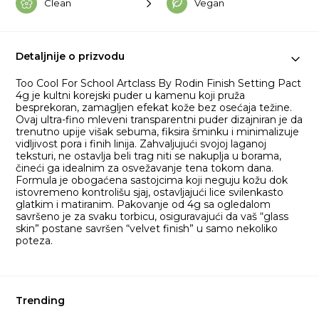
Clean
Vegan
Detaljnije o prizvodu
Too Cool For School Artclass By Rodin Finish Setting Pact
4g je kultni korejski puder u kamenu koji pruža
besprekoran, zamagljen efekat kože bez osećaja težine.
Ovaj ultra-fino mleveni transparentni puder dizajniran je da
trenutno upije višak sebuma, fiksira šminku i minimalizuje
vidljivost pora i finih linija. Zahvaljujući svojoj laganoj
teksturi, ne ostavlja beli trag niti se nakuplja u borama,
čineći ga idealnim za osvežavanje tena tokom dana.
Formula je obogaćena sastojcima koji neguju kožu dok
istovremeno kontrolišu sjaj, ostavljajući lice svilenkasto
glatkim i matiranim. Pakovanje od 4g sa ogledalom
savršeno je za svaku torbicu, osiguravajući da vaš “glass
skin” postane savršen “velvet finish” u samo nekoliko
poteza.
Trending