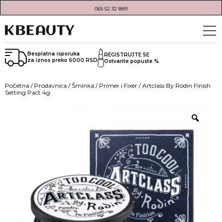
065 52 32 889
Besplatna isporuka
REGISTRUJTE SE
za iznos preko 6000 RSD
Ostvarite popuste %
Početna
/
Prodavnica
/
Šminka
/
Primer i Fixer
/ Artclass By Rodin Finish
Setting Pact 4g