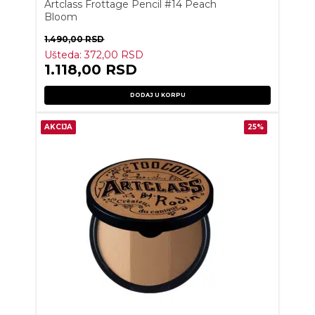
Artclass Frottage Pencil #14 Peach
Bloom
1.490,00
RSD
Ušteda:
372,00
RSD
1.118,00
RSD
DODAJ U KORPU
AKCIJA
25%