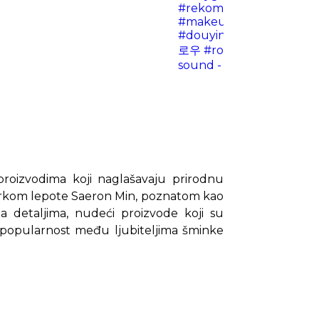
#rekomendasimakeup
#makeuptutorial
#viral
#douyinmakeuptutorial
로우
#romandhanallflat
sound - spedupsongsnlyr
roizvodima koji naglašavaju prirodnu
serkom lepote Saeron Min, poznatom kao
a detaljima, nudeći proizvode koji su
 popularnost među ljubiteljima šminke