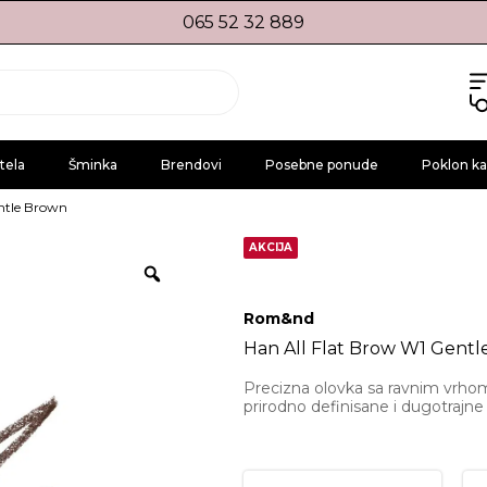
065 52 32 889
tela
Šminka
Brendovi
Posebne ponude
Poklon ka
entle Brown
AKCIJA
Rom&nd
Han All Flat Brow W1 Gent
Precizna olovka sa ravnim vrhom 
prirodno definisane i dugotrajne