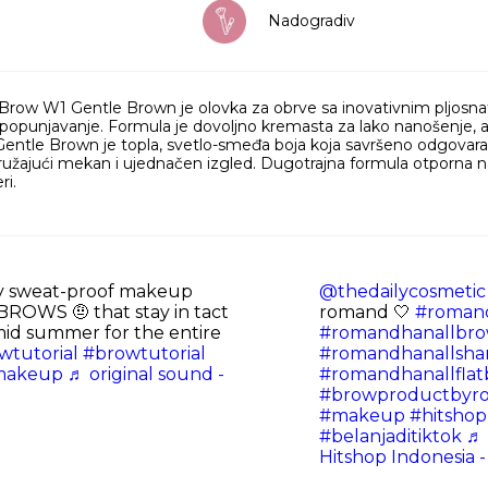
Nadogradiv
Brow W1 Gentle Brown je olovka za obrve sa inovativnim pljosn
o popunjavanje. Formula je dovoljno kremasta za lako nanošenje, 
entle Brown je topla, svetlo-smeđa boja koja savršeno odgovara
ružajući mekan i ujednačen izgled. Dugotrajna formula otporna 
ri.
 sweat-proof makeup
@thedailycosmetic
EBROWS 🤨 that stay in tact
romand 🤍
#roman
mid summer for the entire
#romandhanallbro
wtutorial
#browtutorial
#romandhanallsha
makeup
♬ original sound -
#romandhanallfla
#browproductbyr
#makeup
#hitshop
#belanjaditiktok
♬ 
Hitshop Indonesia -