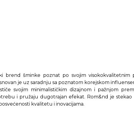
i brend šminke poznat po svojim visokokvalitetnim p
Osnovan je uz saradnju sa poznatom korejskom influen
stiče svojim minimalističkim dizajnom i pažnjom prem
otrebu i pružaju dugotrajan efekat. Rom&nd je stekao
posvećenosti kvalitetu i inovacijama.