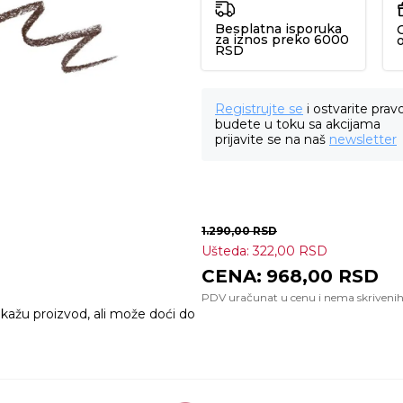
Besplatna isporuka
za iznos preko 6000
RSD
Registrujte se
i ostvarite prav
budete u toku sa akcijama
prijavite se na naš
newsletter
1.290,00
RSD
Ušteda:
322,00
RSD
968,00
RSD
ikažu proizvod, ali može doći do