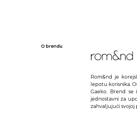
O brendu
Rom&nd je korejsk
lepotu korisnika. 
Gaeko. Brend se i
jednostavni za up
zahvaljujući svojoj 