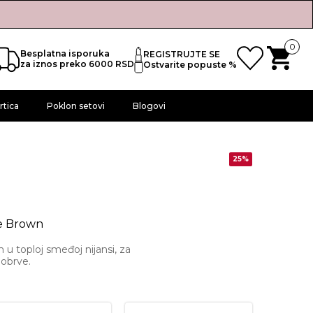
0
Besplatna isporuka
REGISTRUJTE SE
za iznos preko 6000 RSD
Ostvarite popuste %
rtica
Poklon setovi
Blogovi
25%
le Brown
u toploj smeđoj nijansi, za
 obrve.