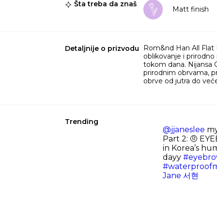
Šta treba da znaš
Matt finish
Rom&nd Han All Flat 
Detaljnije o prizvodu
oblikovanje i prirodn
tokom dana. Nijansa G
prirodnim obrvama, p
obrve od jutra do veče
Trending
@jjaneslee
my
Part 2: 🤨 EY
in Korea’s hu
dayy
#eyebro
#waterproof
Jane 서현