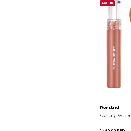
AKCIJA
Rom&nd
Glasting Water
1.490,00
RSD