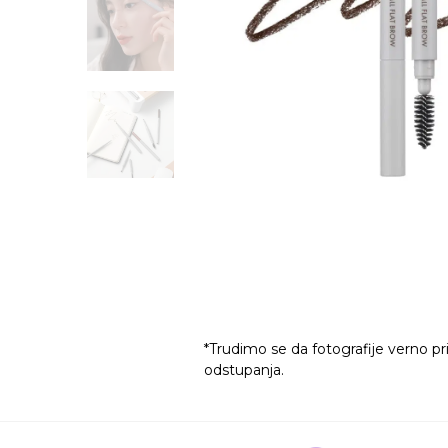
*Trudimo se da fotografije verno pr
odstupanja.