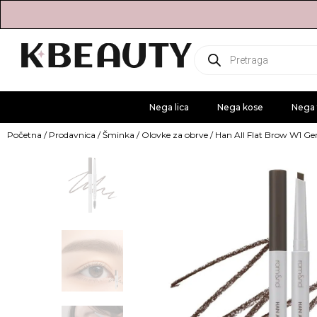
Products
search
Nega lica
Nega kose
Nega 
Početna
/
Prodavnica
/
Šminka
/
Olovke za obrve
/ Han All Flat Brow W1 G