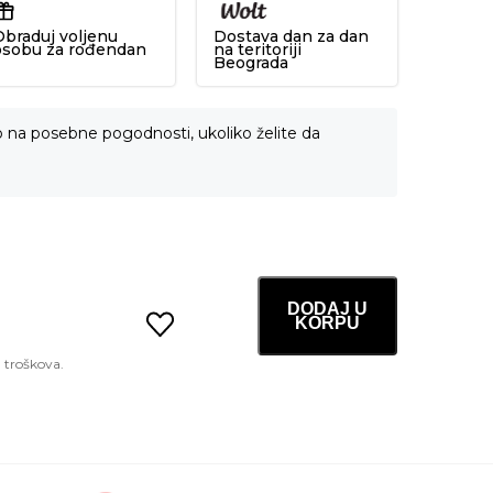
Obraduj voljenu
Dostava dan za dan
osobu za rođendan
na teritoriji
Beograda
o na posebne pogodnosti, ukoliko želite da
DODAJ U
KORPU
Han
All
Flat
Brow
W1
Gentle
Brown
količina