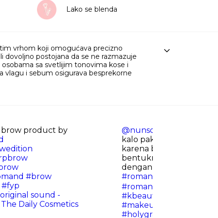
Lako se blenda
atim vrhom koji omogućava precizno
ali dovoljno postojana da se ne razmazuje
 osobama sa svetlijim tonovima kose i
na vlagu i sebum osigurava besprekorne
brow product by
@nunsolmi
Gampang ban
d
kalo pake ROMAND Han A
wedition
karena bentuknya yang s
rpbrow
bentuknya pipih, dan s
tbrow
dengan spoolie!💖
#rom
omand
#brow
#romandyou
#롬앤
#rom
#fyp
#romandkorea
#korean
original sound -
#kbeauty
#koreanmake
 The Daily Cosmetics
#makeupkorea
#racun
#holygrailmakeup