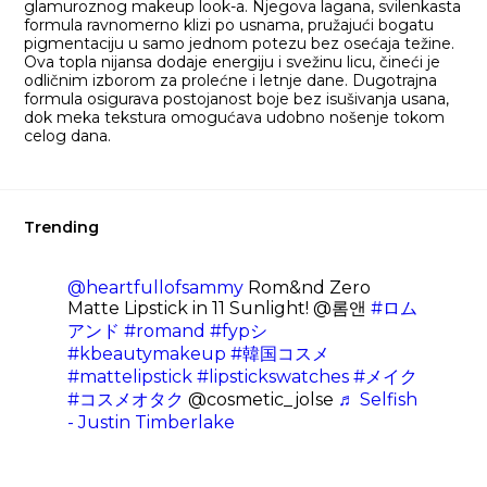
glamuroznog makeup look-a. Njegova lagana, svilenkasta
formula ravnomerno klizi po usnama, pružajući bogatu
pigmentaciju u samo jednom potezu bez osećaja težine.
Ova topla nijansa dodaje energiju i svežinu licu, čineći je
odličnim izborom za prolećne i letnje dane. Dugotrajna
formula osigurava postojanost boje bez isušivanja usana,
dok meka tekstura omogućava udobno nošenje tokom
celog dana.
Trending
@heartfullofsammy
Rom&nd Zero
Matte Lipstick in 11 Sunlight! @롬앤
#ロム
アンド
#romand
#fypシ
#kbeautymakeup
#韓国コスメ
#mattelipstick
#lipstickswatches
#メイク
#コスメオタク
@cosmetic_jolse
♬ Selfish
- Justin Timberlake