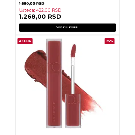
1.690,00
RSD
Ušteda:
422,00
RSD
1.268,00
RSD
DODAJ U KORPU
AKCIJA
25%