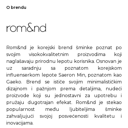
O brendu
Rom&nd je korejski brend šminke poznat po
svojim visokokvalitetnim proizvodima koji
naglašavaju prirodnu lepotu korisnika. Osnovan je
uz saradnju sa poznatom korejskom
influenserkom lepote Saeron Min, poznatom kao
Gaeko. Brend se ističe svojim minimalističkim
dizajnom i pažnjom prema detaljima, nudeći
proizvode koji su jednostavni za upotrebu i
pružaju dugotrajan efekat. Rom&nd je stekao
popularnost među ljubiteljima šminke
zahvaljujući svojoj posvećenosti kvalitetu i
inovacijama.