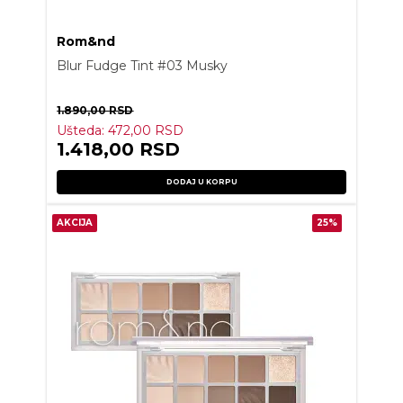
Rom&nd
Blur Fudge Tint #03 Musky
1.890,00
RSD
Ušteda:
472,00
RSD
1.418,00
RSD
DODAJ U KORPU
AKCIJA
25%