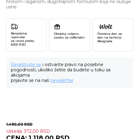
finišom i laganom, dugotrajnom formulom koja ne isušuje
usne
Besplatna
Obraduj voljenu
Dostava dan za
isporuka
osobu za rođendan
dan na teritoriji
za iznos preko
Beograda
6000 RSD
Registrujte se
i ostvarite pravo na posebne
pogodnosti, ukoliko želite da budete u toku sa
akcijama
prijavite se na naš
newsletter
1.490,00
RSD
Ušteda:
372,00
RSD
Ze
1.118,00
RSD