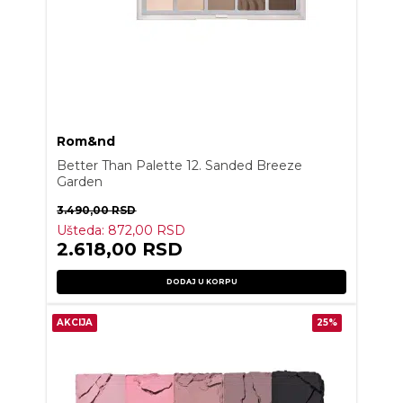
Rom&nd
Better Than Palette 12. Sanded Breeze
Garden
3.490,00
RSD
Ušteda:
872,00
RSD
2.618,00
RSD
DODAJ U KORPU
AKCIJA
25%