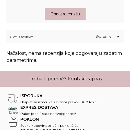
Dodaj recenziju
0 of 0 reviews
Nažalost, nema recenzija koje odgovaraju zadatim
parametrima.
Treba ti pomoć?
Kontaktiraj nas
ISPORUKA
Besplatna isporuka za iznos preko 6000 RSD
EXPRES DOSTAVA
Paket je za 2 sata na tvojoj adresi!
POKLON
Svaka kupovina znači i poklončiće