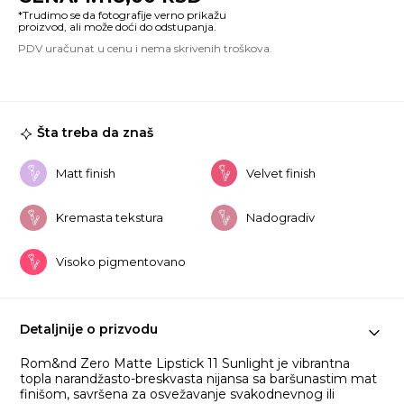
Ma
Li
11
Su
ko
Šta treba da znaš
Matt finish
Velvet finish
Kremasta tekstura
Nadogradiv
Visoko pigmentovano
Detaljnije o prizvodu
Rom&nd Zero Matte Lipstick 11 Sunlight je vibrantna
topla narandžasto-breskvasta nijansa sa baršunastim mat
finišom, savršena za osvežavanje svakodnevnog ili