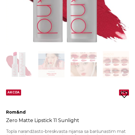
AKCIJA
25%
Rom&nd
Zero Matte Lipstick 11 Sunlight
Topla narandžasto-breskvasta nijansa sa baršunastim mat