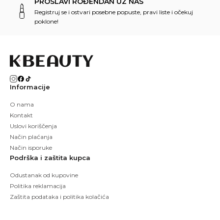
PROSLAVI ROĐENDAN UZ NAS
Registruj se i ostvari posebne popuste, pravi liste i očekuj
poklone!
Informacije
O nama
Kontakt
Uslovi koriščenja
Način plaćanja
Način isporuke
Podrška i zaštita kupca
Odustanak od kupovine
Politika reklamacija
Zaštita podataka i politika kolačića