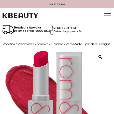
065 52 32 889
Besplatna isporuka
REGISTRUJTE SE
za iznos preko 6000 RSD
Ostvarite popuste %
Početna
/
Prodavnica
/
Šminka
/
Lipsticks
/ Zero Matte Lipstick 11 Sunlight