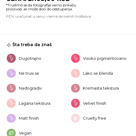
U
Co
Ti
03
Pi
St
ko
Šta treba da znaš
Dugotrajno
Visoko pigmentovano
Ne trusi se
Lako se blenda
Nadogradiv
Kremasta tekstura
Lagana tekstura
Velvet finish
Matt finish
Cruelty free
Vegan