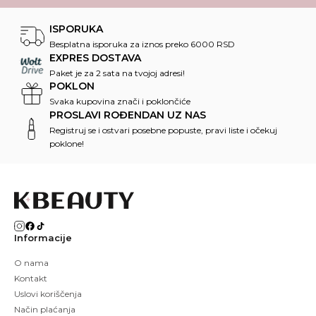
ISPORUKA
Besplatna isporuka za iznos preko 6000 RSD
EXPRES DOSTAVA
Paket je za 2 sata na tvojoj adresi!
POKLON
Svaka kupovina znači i poklončiće
PROSLAVI ROĐENDAN UZ NAS
Registruj se i ostvari posebne popuste, pravi liste i očekuj
poklone!
Informacije
O nama
Kontakt
Uslovi koriščenja
Način plaćanja