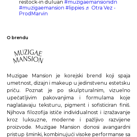
restock-in duluan
#muzigaemansionidn
#muzigaemansion
#lippies
♬ Otra Vez -
ProdMarvin
O brendu
Muzigae Mansion je korejski brend koji spaja
umetnost, dizajn i makeup u jedinstvenu estetsku
priču. Poznat je po skulpturalnim, vizuelno
upečatljivim pakovanjima i formulama koje
naglašavaju teksturu, pigment i sofisticiran finiš.
Njihova filozofija ističe individualnost i izražavanje
kroz luksuzne, moderne i pažljivo razvijene
proizvode. Muzigae Mansion donosi avangardni
pristup šminki, kombinujući visoke performanse sa