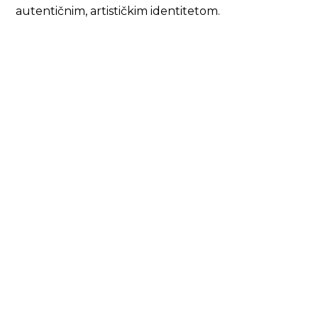
autentičnim, artističkim identitetom.