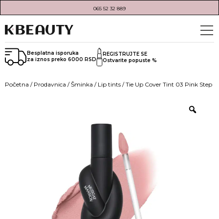
065 52 32 889
Besplatna isporuka
REGISTRUJTE SE
za iznos preko 6000 RSD
Ostvarite popuste %
Početna
/
Prodavnica
/
Šminka
/
Lip tints
/ Tie Up Cover Tint 03 Pink Step