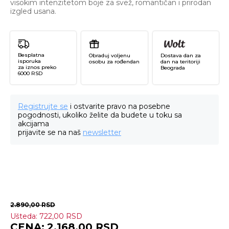
visokim intenzitetom boje za svež, romantičan i prirodan
izgled usana.
Besplatna
Obraduj voljenu
Dostava dan za
isporuka
osobu za rođendan
dan na teritoriji
za iznos preko
Beograda
6000 RSD
Registrujte se
i ostvarite pravo na posebne
pogodnosti, ukoliko želite da budete u toku sa
akcijama
prijavite se na naš
newsletter
2.890,00
RSD
Ušteda:
722,00
RSD
Ti
2.168,00
RSD