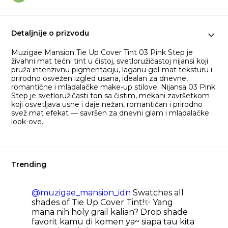
Detaljnije o prizvodu
Muzigae Mansion Tie Up Cover Tint 03 Pink Step je
živahni mat tečni tint u čistoj, svetloružičastoj nijansi koji
pruža intenzivnu pigmentaciju, laganu gel-mat teksturu i
prirodno osvežen izgled usana, idealan za dnevne,
romantične i mladalačke make-up stilove. Nijansa 03 Pink
Step je svetloružičasti ton sa čistim, mekani završetkom
koji osvetljava usne i daje nežan, romantičan i prirodno
svež mat efekat — savršen za dnevni glam i mladalačke
look-ove.
Trending
@muzigae_mansion_idn
Swatches all
shades of Tie Up Cover Tint!✨ Yang
mana nih holy grail kalian? Drop shade
favorit kamu di komen ya~ siapa tau kita