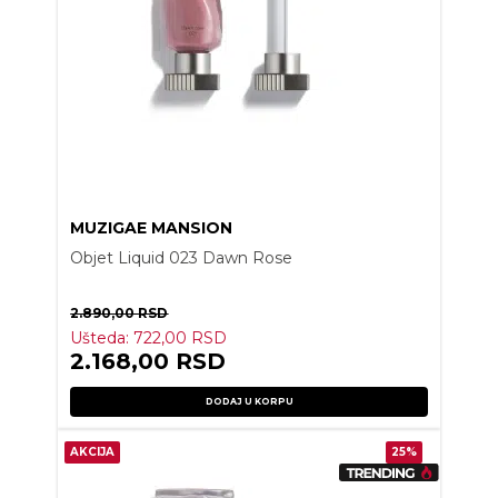
MUZIGAE MANSION
Objet Liquid 023 Dawn Rose
2.890,00
RSD
Ušteda:
722,00
RSD
2.168,00
RSD
DODAJ U KORPU
AKCIJA
25%