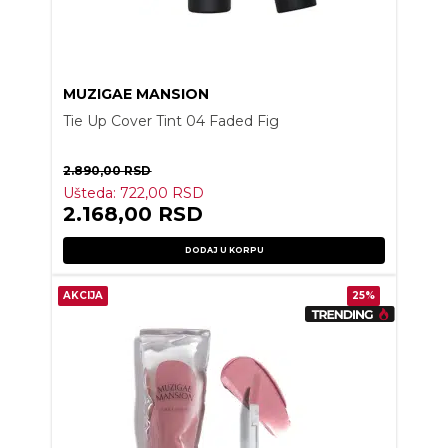
MUZIGAE MANSION
Tie Up Cover Tint 04 Faded Fig
2.890,00
RSD
Ušteda:
722,00
RSD
2.168,00
RSD
DODAJ U KORPU
AKCIJA
25%