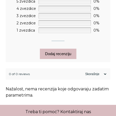
5 zvezdica
0%
4 zvezdice
0%
3 zvezdice
0%
2 zvezdice
0%
1 zvezdica
0%
Dodaj recenziju
0 of 0 reviews
Nažalost, nema recenzija koje odgovaraju zadatim
parametrima.
Treba ti pomoć?
Kontaktiraj nas