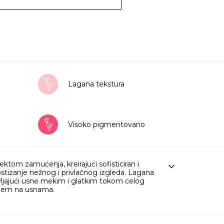
Lagana tekstura
Visoko pigmentovano
ektom zamućenja, kreirajući sofisticiran i
postizanje nežnog i privlačnog izgleda. Lagana
ljajući usne mekim i glatkim tokom celog
ćajem na usnama.