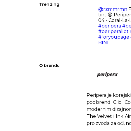
Trending
@rzmmrmn
F
tint 😍 Peripe
04 - Coral-La-
#peripera
#pe
#periperalipti
#foryoupage
BINI
O brendu
Peripera je korejs
podbrend Clio Cos
modernim dizajnom,
The Velvet i Ink Ai
proizvoda za oči, n