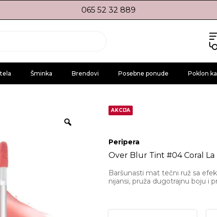
065 52 32 889
tela
Šminka
Brendovi
Posebne ponude
Poklon ka
AKCIJA
Peripera
Over Blur Tint #04 Coral La
Baršunasti mat tečni ruž sa ef
nijansi, pruža dugotrajnu boju i 