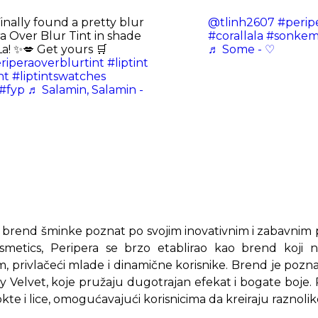
inally found a pretty blur
@tlinh2607
#perip
ra Over Blur Tint in shade
#corallala
#sonke
La! ✨💋 Get yours 🛒
♬ Some - ♡
riperaoverblurtint
#liptint
nt
#liptintswatches
#fyp
♬ Salamin, Salamin -
ki brend šminke poznat po svojim inovativnim i zabavni
metics, Peripera se brzo etablirao kao brend koji n
 privlačeći mlade i dinamične korisnike. Brend je pozna
ry Velvet, koje pružaju dugotrajan efekat i bogate boje.
okte i lice, omogućavajući korisnicima da kreiraju raznolik