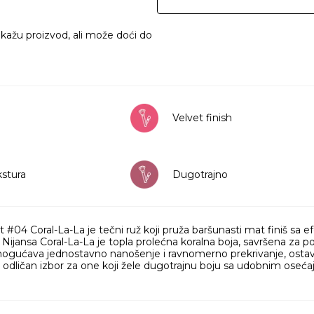
ikažu proizvod, ali može doći do
Velvet finish
stura
Dugotrajno
t #04 Coral-La-La je tečni ruž koji pruža baršunasti mat finiš sa ef
 Nijansa Coral-La-La je topla prolećna koralna boja, savršena za 
ogućava jednostavno nanošenje i ravnomerno prekrivanje, ostav
e odličan izbor za one koji žele dugotrajnu boju sa udobnim ose