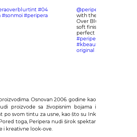
eraoverblurtint
#04
@peripera.malaysia
If yo
m
#sonmoi
#peripera
with the blurred lip tr
Over Blur Tint is a must
soft finish, buildable col
perfect gradient effect i
#periperaMalaysia
#kbea
#kbeautymakeup
#kbea
original sound - Peripera
m proizvodima. Osnovan 2006. godine kao
udi proizvode sa živopisnim bojama i
t po svom tintu za usne, kao što su Ink
 Pored toga, Peripera nudi širok spektar
e i kreativne look-ove.