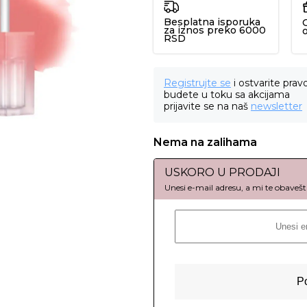
Besplatna isporuka
za iznos preko 6000
RSD
Registrujte se
i ostvarite prav
budete u toku sa akcijama
prijavite se na naš
newsletter
Nema na zalihama
USKORO U PRODAJI