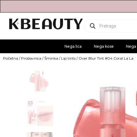
Products
search
Nega lica
Nega kose
Nega 
Početna
/
Prodavnica
/
Šminka
/
Lip tints
/ Over Blur Tint #04 Coral La La