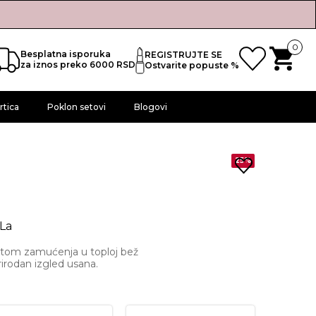
0
Besplatna isporuka
REGISTRUJTE SE
za iznos preko 6000 RSD
Ostvarite popuste %
rtica
Poklon setovi
Blogovi
25%
 La
ektom zamućenja u toploj bež
prirodan izgled usana.