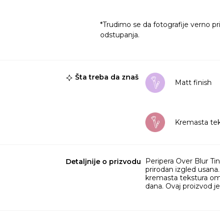
*Trudimo se da fotografije verno pr
odstupanja.
Šta treba da znaš
Matt finish
Kremasta tek
Peripera Over Blur Tin
Detaljnije o prizvodu
prirodan izgled usana.
kremasta tekstura om
dana. Ovaj proizvod j