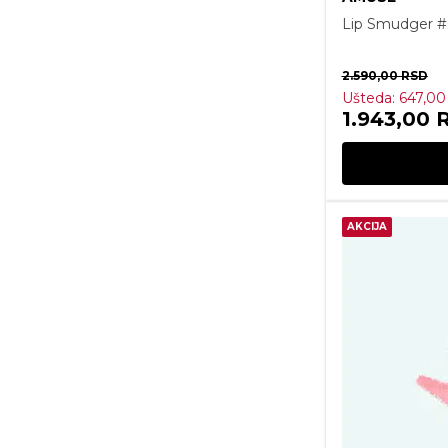
Lip Smudger #
2.590,00
RSD
Ušteda:
647,0
1.943,00
AKCIJA