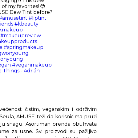
ckaging?! This dew
e of my favorites! 😍
USE Dew Tint before?
#amusetint
#liptint
iends
#kbeauty
kmakeup
#makeupreview
keupproducts
e
#springmakeup
gwonyoung
onyoung
egan
#veganmakeup
e Things - Adrián
većenost čistim, veganskim i održivim
 Seula, AMUSE teži da korisnicima pruži
šnju snagu. Asortiman brenda obuhvata
ame za usne. Svi proizvodi su pažljivo