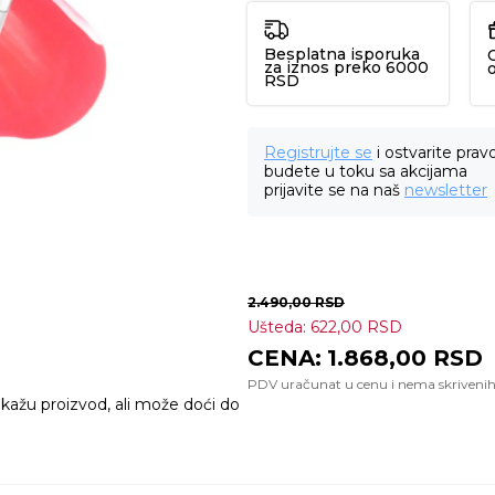
Besplatna isporuka
za iznos preko 6000
RSD
Registrujte se
i ostvarite prav
budete u toku sa akcijama
prijavite se na naš
newsletter
2.490,00
RSD
Ušteda:
622,00
RSD
1.868,00
RSD
ikažu proizvod, ali može doći do