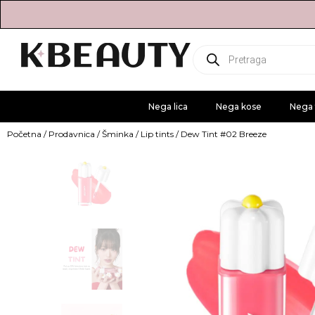
Products
search
Nega lica
Nega kose
Nega 
Početna
/
Prodavnica
/
Šminka
/
Lip tints
/ Dew Tint #02 Breeze