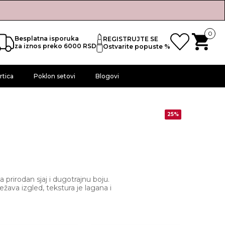
0
Besplatna isporuka
REGISTRUJTE SE
za iznos preko 6000 RSD
Ostvarite popuste %
rtica
Poklon setovi
Blogovi
25%
a prirodan sjaj i dugotrajnu boju.
žava izgled, tekstura je lagana i