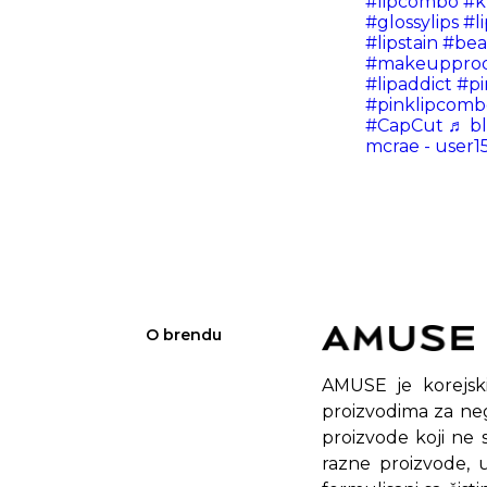
#lipcombo
#k
#glossylips
#l
#lipstain
#bea
#makeupprod
#lipaddict
#pi
#pinklipcomb
#CapCut
♬ b
mcrae - user1
O brendu
AMUSE je korejski
proizvodima za neg
proizvode koji ne
razne proizvode, u