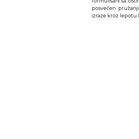
formulisani sa čist
posvećen pružanju 
izraze kroz lepotu 