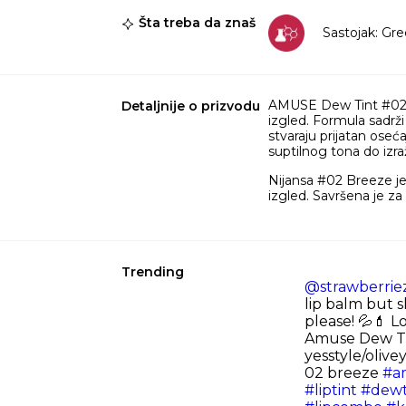
Šta treba da znaš
Sastojak: Gr
AMUSE Dew Tint #02 Bre
Detaljnije o prizvodu
izgled. Formula sadrži
stvaraju prijatan ose
suptilnog tona do izr
Nijansa #02 Breeze je
izgled. Savršena je za 
Trending
@strawberrie
lip balm but sh
please! 💦💄 Lo
Amuse Dew T
yesstyle/oliv
02 breeze
#a
#liptint
#dewt