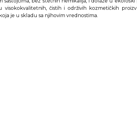
im sastojcima, bez štetnih hemikalija, i dolaze u ekološ
visokokvalitetnih, čistih i održivih kozmetičkih proi
koja je u skladu sa njihovim vrednostima.