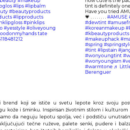
beauty
#makeup
how cute is the pa
ipglos
#lips
#lipbalm
tint is definitely on
uty
#beautyproducts
Have you tried AM
ucts
#lipproducts
💗 . . . . . . . .
#AMUSE
nklipgloss
#pinklips
#dewtint
#amusefr
o
#yesstyle
#oliveyoung
#koreanmakeup
#
loodonmyhands tate
#kbeautyproducts
5118481212
#makeuphack
#ma
#spring
#springstyl
#tint
#lipstain
#jan
#wonyoungtint
#w
#wonyoungism
#v
#warmtone
♬ Littl
Berenguer
 brend koji se ističe u svetu lepote kroz svoju pos
u kože i šminku. Inspirisan životnim stilom i kulturom
 samo da neguju lepotu spolja, već i podstiču unutra
ključujući tečne ruževe, palete senki, pudere i balz