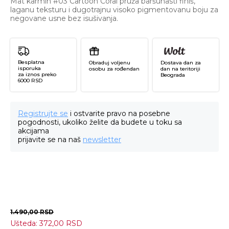
Mat karmin #03 Cartoon Coral pruža baršunasti finiš,
laganu teksturu i dugotrajnu visoko pigmentovanu boju za
negovane usne bez isušivanja.
Besplatna
Obraduj voljenu
Dostava dan za
isporuka
osobu za rođendan
dan na teritoriji
za iznos preko
Beograda
6000 RSD
Registrujte se
i ostvarite pravo na posebne
pogodnosti, ukoliko želite da budete u toku sa
akcijama
prijavite se na naš
newsletter
1.490,00
RSD
Ušteda:
372,00
RSD
In