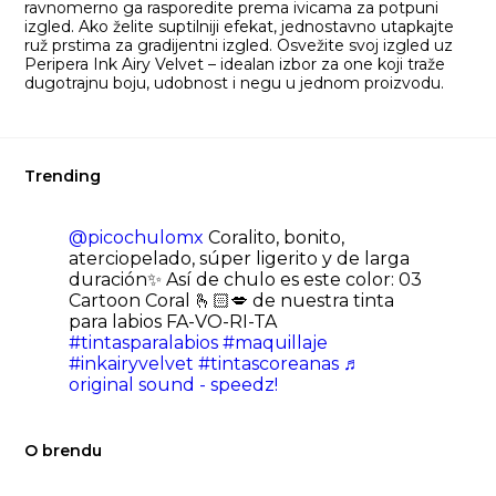
ravnomerno ga rasporedite prema ivicama za potpuni
izgled. Ako želite suptilniji efekat, jednostavno utapkajte
ruž prstima za gradijentni izgled. Osvežite svoj izgled uz
Peripera Ink Airy Velvet – idealan izbor za one koji traže
dugotrajnu boju, udobnost i negu u jednom proizvodu.
Trending
@picochulomx
Coralito, bonito,
aterciopelado, súper ligerito y de larga
duración✨ Así de chulo es este color: 03
Cartoon Coral 🫰🏻💋 de nuestra tinta
para labios FA-VO-RI-TA
#tintasparalabios
#maquillaje
#inkairyvelvet
#tintascoreanas
♬
original sound - speedz!
O brendu