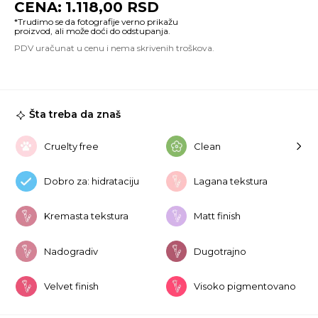
1.118,00
RSD
Ai
Ve
A
#
Ca
Co
ko
Šta treba da znaš
Cruelty free
Clean
Dobro za: hidrataciju
Lagana tekstura
Kremasta tekstura
Matt finish
Nadogradiv
Dugotrajno
Velvet finish
Visoko pigmentovano