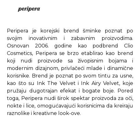
Peripera je korejski brend šminke poznat po
svojim inovativnim i zabavnim proizvodima.
Osnovan 2006. godine kao podbrend Clio
Cosmetics, Peripera se brzo etablirao kao brend
koji nudi proizvode sa živopisnim bojama i
modernim dizajnom, privlačeći mlade i dinamične
korisnike. Brend je poznat po svom tintu za usne,
kao što su Ink The Velvet i Ink Airy Velvet, koje
pružaju dugotrajan efekat i bogate boje. Pored
toga, Peripera nudi širok spektar proizvoda za oči,
nokte i lice, omogućavajući korisnicima da kreiraju
raznolike i kreativne look-ove.