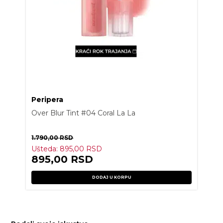
Peripera
Over Blur Tint #04 Coral La La
1.790,00
RSD
Ušteda:
895,00
RSD
895,00
RSD
DODAJ U KORPU