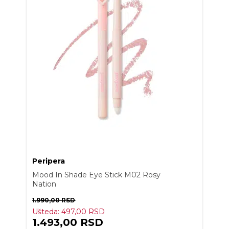
Peripera
Mood In Shade Eye Stick M02 Rosy
Nation
1.990,00
RSD
Ušteda:
497,00
RSD
1.493,00
RSD