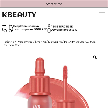
065 52 32 889
Besplatna isporuka
REGISTRUJTE SE
za iznos preko 6000 RSD
Ostvarite popuste %
Početna
/
Prodavnica
/
Šminka
/
Lip Stains
/ Ink Airy Velvet AD #03
Cartoon Coral