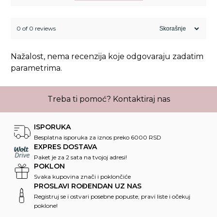
0 of 0 reviews
Nažalost, nema recenzija koje odgovaraju zadatim
parametrima.
Treba ti pomoć?
Kontaktiraj nas
ISPORUKA
Besplatna isporuka za iznos preko 6000 RSD
EXPRES DOSTAVA
Paket je za 2 sata na tvojoj adresi!
POKLON
Svaka kupovina znači i poklončiće
PROSLAVI ROĐENDAN UZ NAS
Registruj se i ostvari posebne popuste, pravi liste i očekuj
poklone!