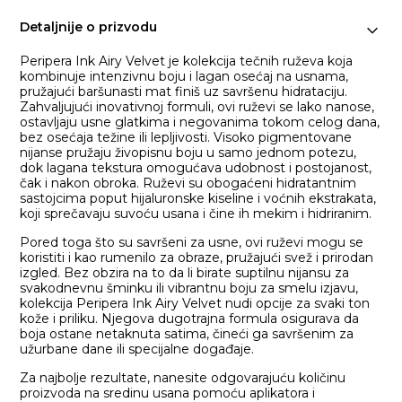
Detaljnije o prizvodu
Peripera Ink Airy Velvet je kolekcija tečnih ruževa koja
kombinuje intenzivnu boju i lagan osećaj na usnama,
pružajući baršunasti mat finiš uz savršenu hidrataciju.
Zahvaljujući inovativnoj formuli, ovi ruževi se lako nanose,
ostavljaju usne glatkima i negovanima tokom celog dana,
bez osećaja težine ili lepljivosti. Visoko pigmentovane
nijanse pružaju živopisnu boju u samo jednom potezu,
dok lagana tekstura omogućava udobnost i postojanost,
čak i nakon obroka. Ruževi su obogaćeni hidratantnim
sastojcima poput hijaluronske kiseline i voćnih ekstrakata,
koji sprečavaju suvoću usana i čine ih mekim i hidriranim.
Pored toga što su savršeni za usne, ovi ruževi mogu se
koristiti i kao rumenilo za obraze, pružajući svež i prirodan
izgled. Bez obzira na to da li birate suptilnu nijansu za
svakodnevnu šminku ili vibrantnu boju za smelu izjavu,
kolekcija Peripera Ink Airy Velvet nudi opcije za svaki ton
kože i priliku. Njegova dugotrajna formula osigurava da
boja ostane netaknuta satima, čineći ga savršenim za
užurbane dane ili specijalne događaje.
Za najbolje rezultate, nanesite odgovarajuću količinu
proizvoda na sredinu usana pomoću aplikatora i