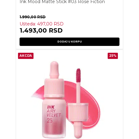
Ink Mood Matte Stick #03 Rose Fiction
1.990,00
RSD
Ušteda:
497,00
RSD
1.493,00
RSD
DODAJ U KORPU
AKCIJA
25%