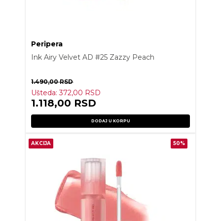
Peripera
Ink Airy Velvet AD #25 Zazzy Peach
1.490,00
RSD
Ušteda:
372,00
RSD
1.118,00
RSD
DODAJ U KORPU
AKCIJA
50%