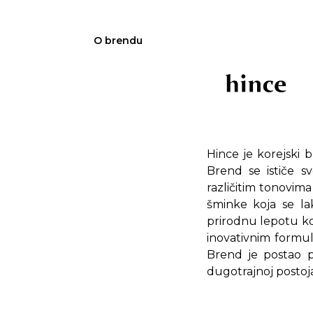
O brendu
Hince je korejski 
Brend se ističe s
različitim tonovim
šminke koja se lak
prirodnu lepotu ko
inovativnim formul
Brend je postao p
dugotrajnoj postoj