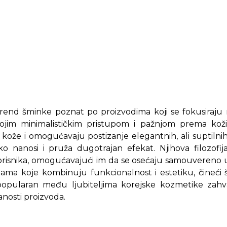
brend šminke poznat po proizvodima koji se fokusiraju na
vojim minimalističkim pristupom i pažnjom prema koži
a kože i omogućavaju postizanje elegantnih, ali suptilni
o nanosi i pruža dugotrajan efekat. Njihova filozofija
risnika, omogućavajući im da se osećaju samouvereno u s
ama koje kombinuju funkcionalnost i estetiku, čineći š
opularan među ljubiteljima korejske kozmetike zahvalj
anosti proizvoda.