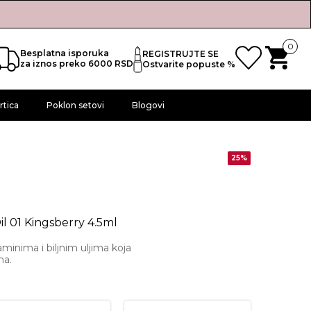
0
Besplatna isporuka
REGISTRUJTE SE
za iznos preko 6000 RSD
Ostvarite popuste %
rtica
Poklon setovi
Blogovi
25%
il 01 Kingsberry 4.5ml
taminima i biljnim uljima koja
na.