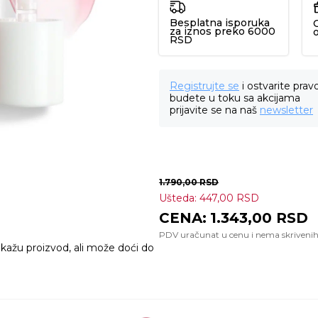
Besplatna isporuka
za iznos preko 6000
RSD
Registrujte se
i ostvarite prav
budete u toku sa akcijama
prijavite se na naš
newsletter
1.790,00
RSD
Ušteda:
447,00
RSD
1.343,00
RSD
ikažu proizvod, ali može doći do