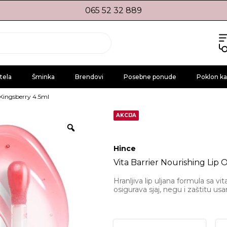
065 52 32 889
tela
Šminka
Brendovi
Posebne ponude
Poklon ka
1 Kingsberry 4.5ml
AKCIJA
Hince
Vita Barrier Nourishing Lip O
Hranljiva lip uljana formula sa vi
osigurava sjaj, negu i zaštitu usa