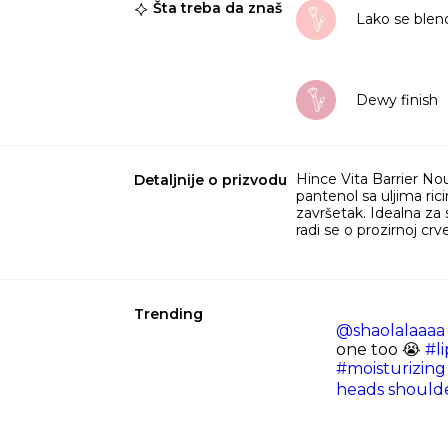
Šta treba da znaš
Lako se blen
Dewy finish
Hince Vita Barrier Nou
Detaljnije o prizvodu
pantenol sa uljima rici
završetak. Idealna za 
radi se o prozirnoj cr
Trending
@shaolalaaaa
one too 😭
#li
#moisturizing
heads shoulder