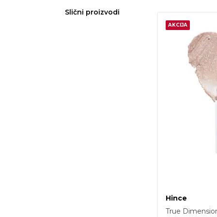
Slični proizvodi
AKCIJA
Hince
True Dimensio