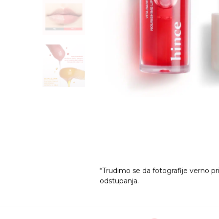
*Trudimo se da fotografije verno pr
odstupanja.