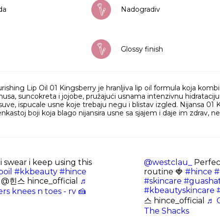
da
Nadogradiv
Glossy finish
rishing Lip Oil 01 Kingsberry je hranljiva lip oil formula koja komb
nusa, suncokreta i jojobe, pružajući usnama intenzivnu hidrataciju, za
suve, ispucale usne koje trebaju negu i blistav izgled. Nijansa 0
venkastoj boji koja blago nijansira usne sa sjajem i daje im zdrav,
i swear i keep using this
@westclau_
Perfec
poil
#kkbeauty
#hince
routine 🍓
#hince
#
@힌스 hince_official
♬
#skincare
#guashat
#kbeautyskincare
s knees n toes - rv 🍰
스 hince_official
♬ C
The Shacks