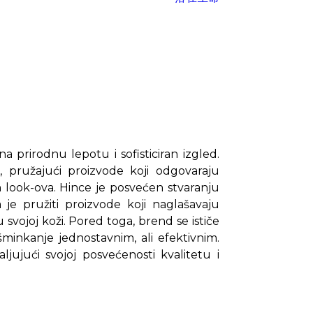
 prirodnu lepotu i sofisticiran izgled.
, pružajući proizvode koji odgovaraju
h look-ova. Hince je posvećen stvaranju
 je pružiti proizvode koji naglašavaju
vojoj koži. Pored toga, brend se ističe
minkanje jednostavnim, ali efektivnim.
ujući svojoj posvećenosti kvalitetu i