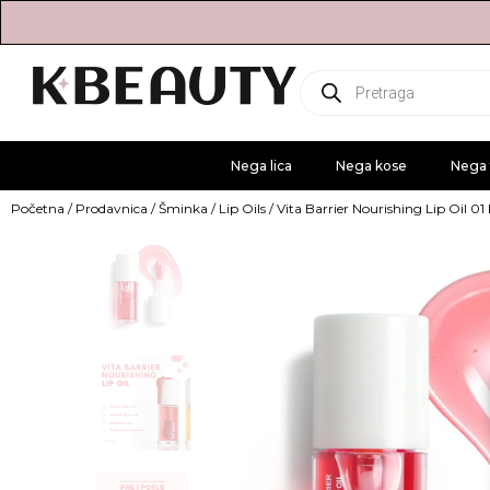
Products
search
Nega lica
Nega kose
Nega 
Početna
/
Prodavnica
/
Šminka
/
Lip Oils
/ Vita Barrier Nourishing Lip Oil 0