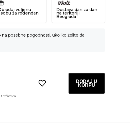
Obraduj voljenu
Dostava dan za dan
osobu za rođendan
na teritoriji
Beograda
o na posebne pogodnosti, ukoliko želite da
DODAJ U
KORPU
Vita
Barrier
Nourishing
Lip
Oil
01
Kingsberry
4.5ml
količina