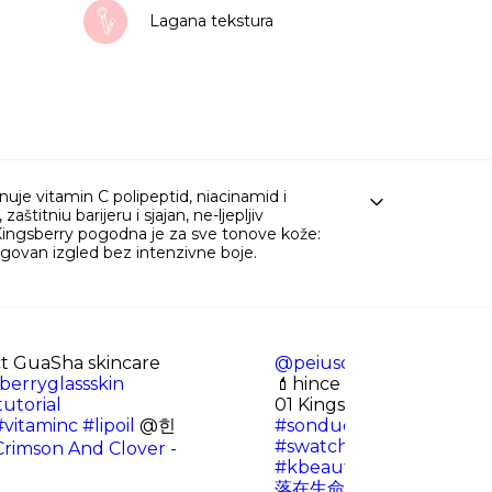
Lagana tekstura
inuje vitamin C polipeptid, niacinamid i
štitniu barijeru i sjajan, ne-ljepljiv
1 Kingsberry pogodna je za sve tonove kože:
 negovan izgled bez intenzivne boje.
t GuaSha skincare
@peiuson
TẬP 15 | Mặt 
berryglassskin
💄hince Vita Barrier Nouri
utorial
01 Kingsberry
#hince
#vitaminc
#lipoil
@힌
#sonduongmoihince
#s
#swatchson
#reviewson
rimson And Clover -
#kbeauty
#fyp
#tiktokvir
落在生命里的光 - 尹昔眠