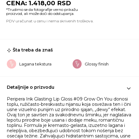
1.418,00
RSD
Gl
Li
Gl
#
G
O
Yo
ko
Šta treba da znaš
Lagana tekstura
Glossy finish
Detaljnije o prizvodu
Peripera Ink Glasting Lip Gloss #09 Grow On You donosi
toplu, ružičasto-breskvastu nijansu koja osvežava ten i čini
usne vizuelno punijim uz prirodno sjajan, „dewy“ efekat.
Ovaj ton je savršen za svakodnevnu šminku, jer naglašava
lepotu prirodne boje usana i dodaje meku, romantičnu
toplinu. Formula je kremasto-gelasta, izuzetno lagana i
nelepljiva, obezbeđujući udobnost tokom nošenja bez
osećaja težine. Zahvaljujući hidratantnim sastojcima, usne