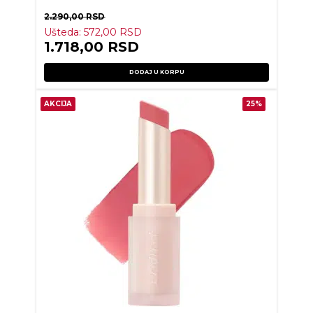
2.290,00
RSD
Ušteda:
572,00
RSD
1.718,00
RSD
DODAJ U KORPU
AKCIJA
25%