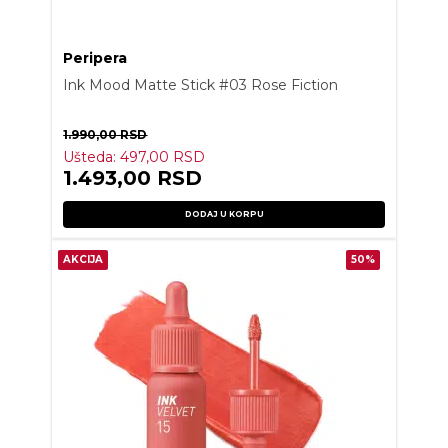
Peripera
Ink Mood Matte Stick #03 Rose Fiction
1.990,00
RSD
Ušteda:
497,00
RSD
1.493,00
RSD
DODAJ U KORPU
AKCIJA
50%