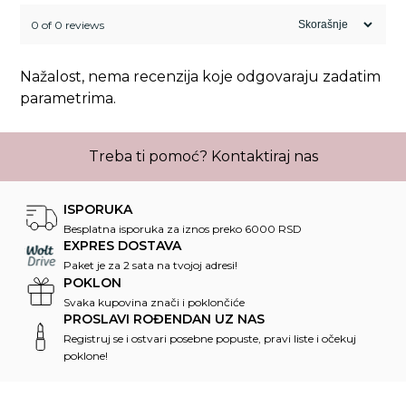
0 of 0 reviews
Nažalost, nema recenzija koje odgovaraju zadatim
parametrima.
Treba ti pomoć?
Kontaktiraj nas
ISPORUKA
Besplatna isporuka za iznos preko 6000 RSD
EXPRES DOSTAVA
Paket je za 2 sata na tvojoj adresi!
POKLON
Svaka kupovina znači i poklončiće
PROSLAVI ROĐENDAN UZ NAS
Registruj se i ostvari posebne popuste, pravi liste i očekuj
poklone!