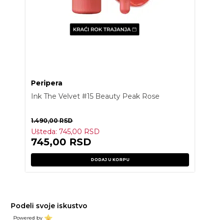
Peripera
Ink The Velvet #15 Beauty Peak Rose
1.490,00
RSD
Ušteda:
745,00
RSD
745,00
RSD
DODAJ U KORPU
Podeli svoje iskustvo
Powered by