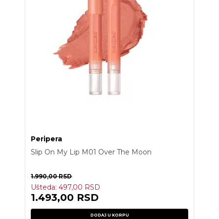
Peripera
Slip On My Lip M01 Over The Moon
1.990,00
RSD
Ušteda:
497,00
RSD
1.493,00
RSD
DODAJ U KORPU