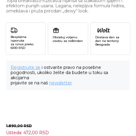
Topla breskvasto-ružičasta nijansa sa staklastim sjajem i
efektom punijih usana. Lagana, nelepljiva formula hidrira,
omekšava i pruža prirodan „dewy“ look.
Besplatna
Obraduj voljenu
Dostava dan za
isporuka
osobu za rođendan
dan na teritoriji
za iznos preko
Beograda
6000 RSD
Registrujte se
i ostvarite pravo na posebne
pogodnosti, ukoliko želite da budete u toku sa
akcijama
prijavite se na naš
newsletter
1.890,00
RSD
Ušteda:
472,00
RSD
In