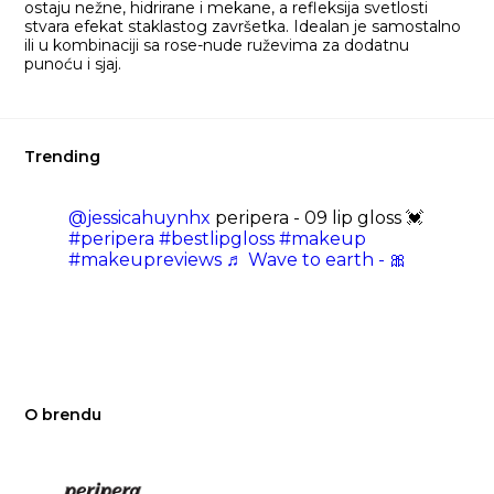
ostaju nežne, hidrirane i mekane, a refleksija svetlosti
stvara efekat staklastog završetka. Idealan je samostalno
ili u kombinaciji sa rose-nude ruževima za dodatnu
punoću i sjaj.
Trending
@jessicahuynhx
peripera - 09 lip gloss 💓
#peripera
#bestlipgloss
#makeup
#makeupreviews
♬ Wave to earth - 🎀
O brendu