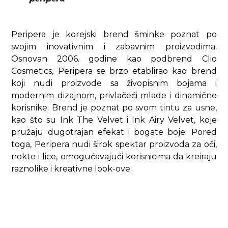
Peripera je korejski brend šminke poznat po
svojim inovativnim i zabavnim proizvodima.
Osnovan 2006. godine kao podbrend Clio
Cosmetics, Peripera se brzo etablirao kao brend
koji nudi proizvode sa živopisnim bojama i
modernim dizajnom, privlačeći mlade i dinamične
korisnike. Brend je poznat po svom tintu za usne,
kao što su Ink The Velvet i Ink Airy Velvet, koje
pružaju dugotrajan efekat i bogate boje. Pored
toga, Peripera nudi širok spektar proizvoda za oči,
nokte i lice, omogućavajući korisnicima da kreiraju
raznolike i kreativne look-ove.