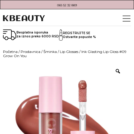
065 52 32 889
Besplatna isporuka
REGISTRUJTE SE
za iznos preko 6000 RSD
Ostvarite popuste %
Početna
/
Prodavnica
/
Šminka
/
Lip Glosses
/ Ink Glasting Lip Gloss #09
Grow On You