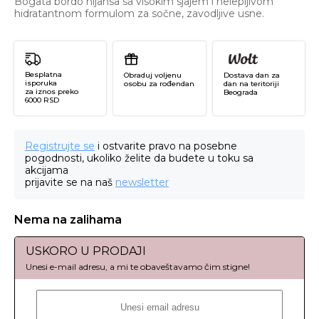
Bogata bordo nijansa sa visokim sjajem i nelepljivom
hidratantnom formulom za sočne, zavodljive usne.
Besplatna
Obraduj voljenu
Dostava dan za
isporuka
osobu za rođendan
dan na teritoriji
za iznos preko
Beograda
6000 RSD
Registrujte se
i ostvarite pravo na posebne
pogodnosti, ukoliko želite da budete u toku sa
akcijama
prijavite se na naš
newsletter
Nema na zalihama
USKORO U PRODAJI