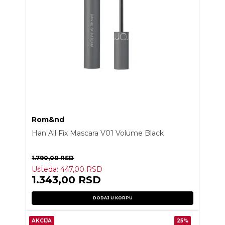
Rom&nd
Han All Fix Mascara V01 Volume Black
1.790,00
RSD
Ušteda:
447,00
RSD
1.343,00
RSD
DODAJ U KORPU
AKCIJA
25%