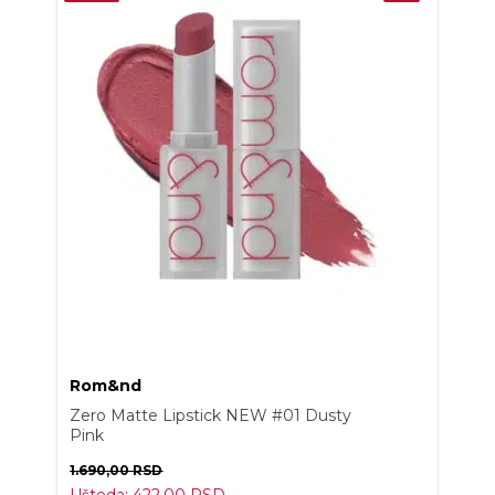
Rom&nd
Zero Matte Lipstick NEW #01 Dusty
Pink
1.690,00
RSD