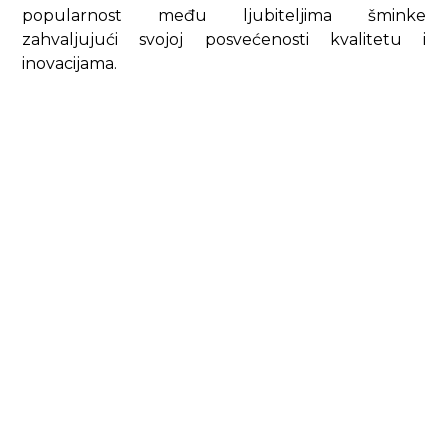
popularnost među ljubiteljima šminke
zahvaljujući svojoj posvećenosti kvalitetu i
inovacijama.