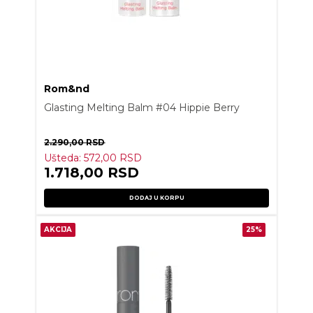
Rom&nd
Glasting Melting Balm #04 Hippie Berry
2.290,00
RSD
Ušteda:
572,00
RSD
1.718,00
RSD
DODAJ U KORPU
AKCIJA
25%