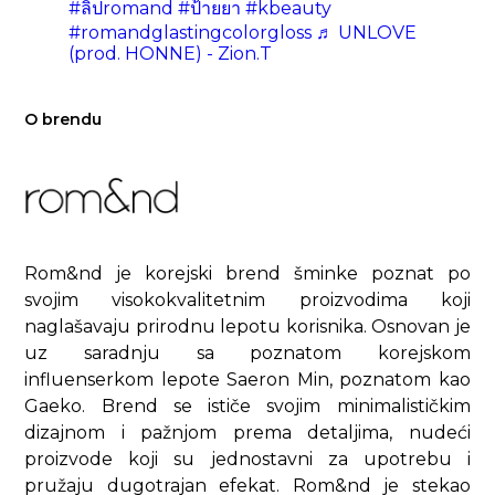
#ลิปromand
#ป้ายยา
#kbeauty
#romandglastingcolorgloss
♬ UNLOVE
(prod. HONNE) - Zion.T
O brendu
Rom&nd je korejski brend šminke poznat po
svojim visokokvalitetnim proizvodima koji
naglašavaju prirodnu lepotu korisnika. Osnovan je
uz saradnju sa poznatom korejskom
influenserkom lepote Saeron Min, poznatom kao
Gaeko. Brend se ističe svojim minimalističkim
dizajnom i pažnjom prema detaljima, nudeći
proizvode koji su jednostavni za upotrebu i
pružaju dugotrajan efekat. Rom&nd je stekao