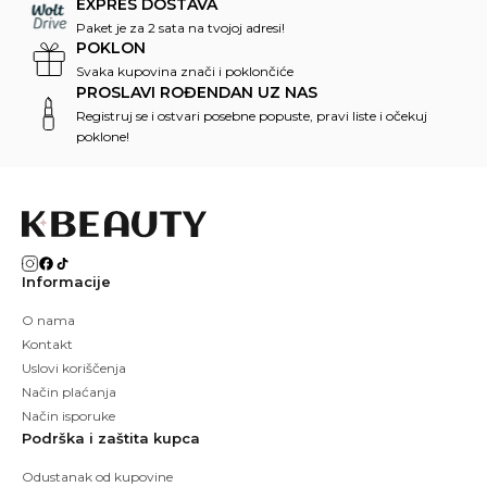
EXPRES DOSTAVA
Paket je za 2 sata na tvojoj adresi!
POKLON
Svaka kupovina znači i poklončiće
PROSLAVI ROĐENDAN UZ NAS
Registruj se i ostvari posebne popuste, pravi liste i očekuj
poklone!
Informacije
O nama
Kontakt
Uslovi koriščenja
Način plaćanja
Način isporuke
Podrška i zaštita kupca
Odustanak od kupovine