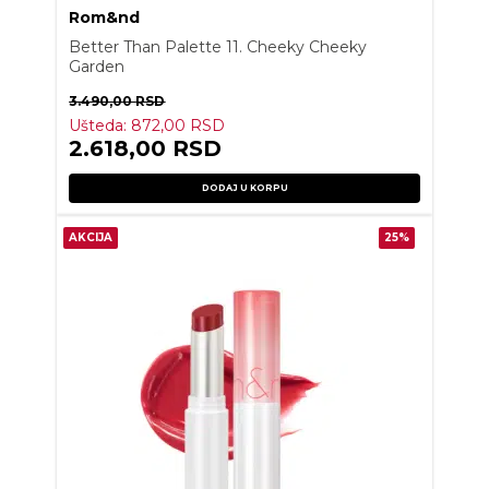
Rom&nd
Better Than Palette 11. Cheeky Cheeky
Garden
3.490,00
RSD
Ušteda:
872,00
RSD
2.618,00
RSD
DODAJ U KORPU
AKCIJA
25%