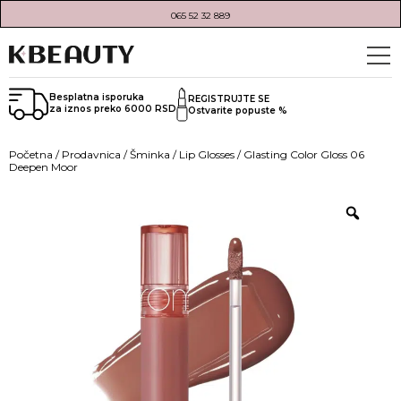
065 52 32 889
Besplatna isporuka
REGISTRUJTE SE
za iznos preko 6000 RSD
Ostvarite popuste %
Početna
/
Prodavnica
/
Šminka
/
Lip Glosses
/ Glasting Color Gloss 06
Deepen Moor