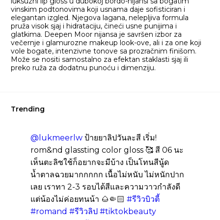
luksuzni lip gloss u dubokoj bordo-nijansi sa bogatim
vinskim podtonovima koji usnama daje sofisticiran i
elegantan izgled. Njegova lagana, nelepljiva formula
pruža visok sjaj i hidrataciju, čineći usne punijima i
glatkima. Deepen Moor nijansa je savršen izbor za
večernje i glamurozne makeup look-ove, ali i za one koji
vole bogate, intenzivne tonove sa prozračnim finišom.
Može se nositi samostalno za efektan staklasti sjaj ili
preko ruža za dodatnu punoću i dimenziju.
Trending
@lukmeerlw
ป้ายยาลิปวันละสี เริ่ม!
rom&nd glassting color gloss 🥰 สี 06 นะ
เห็นตะลิซใช้ก็อยากจะมีบ้าง เป็นโทนสีนู้ด
น้ำตาลฉวยมากกกกก เนื้อไม่หนับ ไม่หนักปาก
เลย เราทา 2-3 รอบได้สีและความวาวกำลังดี
แต่น้องไม่ค่อยทนน้า 🌰🤏🏻
#รีวิวบิวตี้
#romand
#รีวิวลิป
#tiktokbeauty