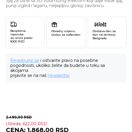
Sjaj za usne sa 3D volumizing efektom koji daje visok sjaj,
puniji izgled i laganu, neljepljivu glossy završnicu.
Besplatna
Obraduj voljenu
Dostava dan za
isporuka
osobu za rođendan
dan na teritoriji
za iznos preko
Beograda
6000 RSD
Registrujte se
i ostvarite pravo na posebne
pogodnosti, ukoliko želite da budete u toku sa
akcijama
prijavite se na naš
newsletter
2.490,00
RSD
Ušteda:
622,00
RSD
3
1.868,00
RSD