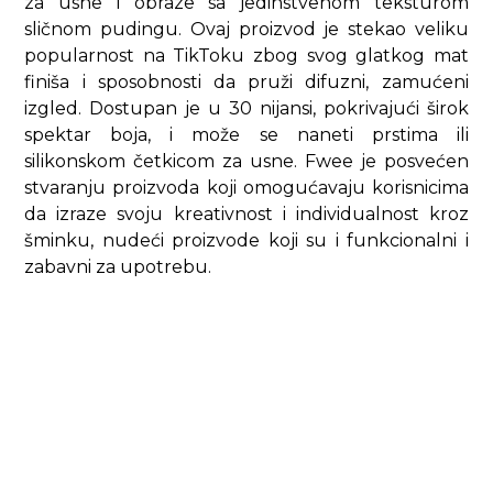
za usne i obraze sa jedinstvenom teksturom
sličnom pudingu. Ovaj proizvod je stekao veliku
popularnost na TikToku zbog svog glatkog mat
finiša i sposobnosti da pruži difuzni, zamućeni
izgled. Dostupan je u 30 nijansi, pokrivajući širok
spektar boja, i može se naneti prstima ili
silikonskom četkicom za usne. Fwee je posvećen
stvaranju proizvoda koji omogućavaju korisnicima
da izraze svoju kreativnost i individualnost kroz
šminku, nudeći proizvode koji su i funkcionalni i
zabavni za upotrebu.