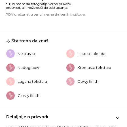
V
G
B
C
7
ko
Šta treba da znaš
Ne trusi se
Lako se blenda
Nadogradiv
Kremasta tekstura
Lagana tekstura
Dewy finish
Glossy finish
Detaljnije o prizvodu