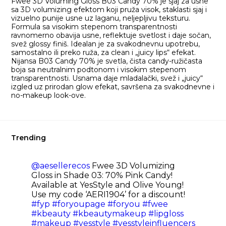
Fwee 3D Voluming Gloss B03 Candy 70% je sjaj za usne
sa 3D volumizing efektom koji pruža visok, staklasti sjaj i
vizuelno punije usne uz laganu, neljepljivu teksturu.
Formula sa visokim stepenom transparentnosti
ravnomerno obavija usne, reflektuje svetlost i daje sočan,
svež glossy finiš. Idealan je za svakodnevnu upotrebu,
samostalno ili preko ruža, za clean i „juicy lips“ efekat.
Nijansa B03 Candy 70% je svetla, čista candy-ružičasta
boja sa neutralnim podtonom i visokim stepenom
transparentnosti. Usnama daje mladalački, svež i „juicy“
izgled uz prirodan glow efekat, savršena za svakodnevne i
no-makeup look-ove.
Trending
@aesellerecos
Fwee 3D Volumizing
Gloss in Shade 03: 70% Pink Candy!
Available at YesStyle and Olive Young!
Use my code ‘AERI1904’ for a discount!
#fyp
#foryoupage
#foryou
#fwee
#kbeauty
#kbeautymakeup
#lipgloss
#makeup
#yesstyle
#yesstyleinfluencers