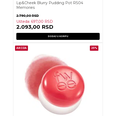
Lip&Cheek Blurry Pudding Pot RS04
Memories
2.790,00
RSD
Ušteda:
697,00
RSD
2.093,00
RSD
DODAJ U KORPU
AKCIJA
25%