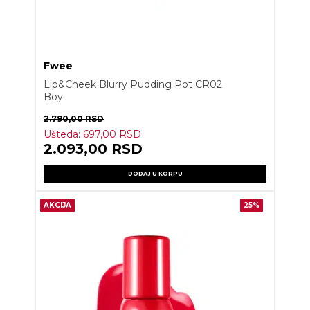
Fwee
Lip&Cheek Blurry Pudding Pot CR02
Boy
2.790,00
RSD
Ušteda:
697,00
RSD
2.093,00
RSD
DODAJ U KORPU
AKCIJA
25%