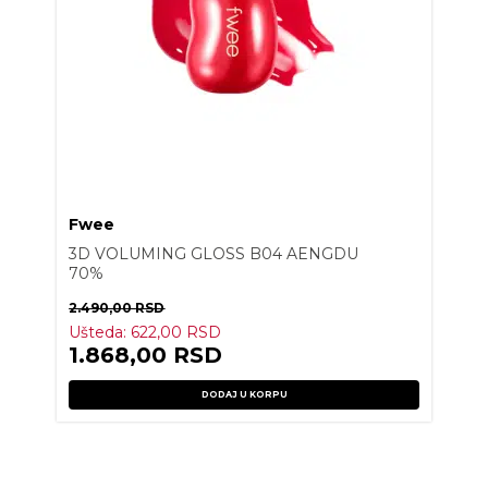
Fwee
3D VOLUMING GLOSS B04 AENGDU
70%
2.490,00
RSD
Ušteda:
622,00
RSD
1.868,00
RSD
DODAJ U KORPU