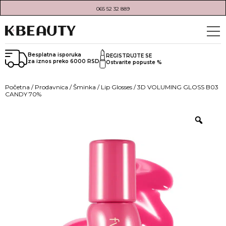
065 52 32 889
Besplatna isporuka
REGISTRUJTE SE
za iznos preko 6000 RSD
Ostvarite popuste %
Početna
/
Prodavnica
/
Šminka
/
Lip Glosses
/ 3D VOLUMING GLOSS B03
CANDY 70%