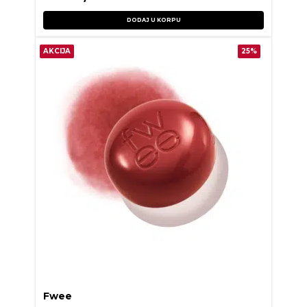
DODAJ U KORPU
AKCIJA
25%
Fwee