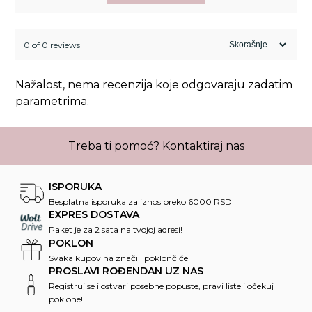
0 of 0 reviews
Nažalost, nema recenzija koje odgovaraju zadatim
parametrima.
Treba ti pomoć?
Kontaktiraj nas
ISPORUKA
Besplatna isporuka za iznos preko 6000 RSD
EXPRES DOSTAVA
Paket je za 2 sata na tvojoj adresi!
POKLON
Svaka kupovina znači i poklončiće
PROSLAVI ROĐENDAN UZ NAS
Registruj se i ostvari posebne popuste, pravi liste i očekuj
poklone!