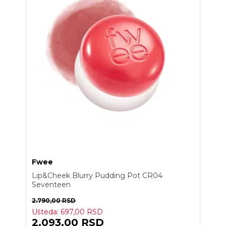
Fwee
Lip&Cheek Blurry Pudding Pot CR04
Seventeen
2.790,00
RSD
Ušteda:
697,00
RSD
2.093,00
RSD