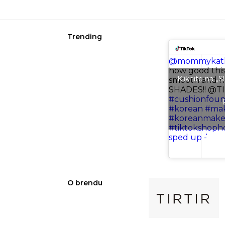
Trending
@mommykath
how good this 
Kliknite na „
smooth and 
SHADES!! @TI
#cushionfoun
#korean
#ma
#koreanmak
#tiktokshopho
sped up - ່
O brendu