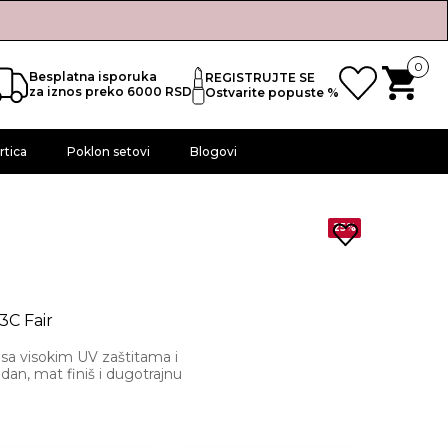
0
Besplatna isporuka
REGISTRUJTE SE
za iznos preko 6000 RSD
Ostvarite popuste %
rtica
Poklon setovi
Blogovi
25%
3C Fair
sa visokim UV zaštitama i
dan, mat finiš i dugotrajnu