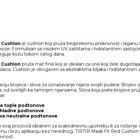
d Cushion
je cushion koji pruža besprekornu prekrivnost i laganu t
ože. Formulisan sa visokim UV zaštitama i hidratantnim sastojci
neguje kožu tokom celog dana.
d Cushion
pruža mat finiš koji je idealan za one koji žele dugotra
ana. Cushion je obogaćen sa ekstraktima biljaka i hidratantnim
ju brojeva i slova za označavanje nijansi svojih pudera. Brojevi (npr
ra, od svetlijih ka tamnijim nijansama. Slova koja prate brojeve pru
e:​
va tople podtonove
a hladne podtonove
̌ava neutralne podtonove
 ovaj proizvod idealnim za svakodnevnu upotrebu ili za nošenje u 
 i brzu aplikaciju bez nerednog. TIRTIR Mask Fit Red Cushion je 
ivnost.