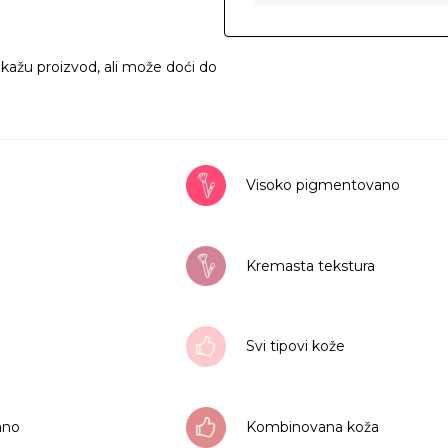
ikažu proizvod, ali može doći do
Visoko pigmentovano
Kremasta tekstura
Svi tipovi kože
rano
Kombinovana koža