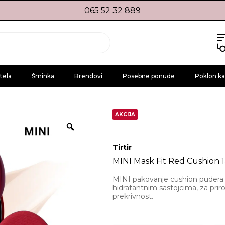
065 52 32 889
tela
Šminka
Brendovi
Posebne ponude
Poklon ka
r
AKCIJA
Tirtir
MINI Mask Fit Red Cushion 1
MINI pakovanje cushion pudera 
hidratantnim sastojcima, za priro
prekrivnost.