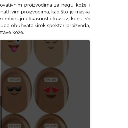
inovativnim proizvodima za negu kože i
atljivim proizvodima, kao što je maska
 kombinuju efikasnost i luksuz, koristeći
onuda obuhvata širok spektar proizvoda,
stave kože.