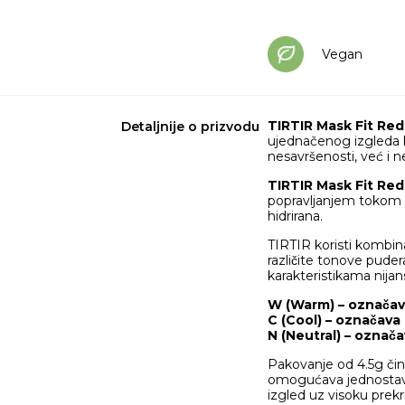
Vegan
TIRTIR Mask Fit Re
Detaljnije o prizvodu
ujednačenog izgleda k
nesavršenosti, već i 
TIRTIR Mask Fit Re
popravljanjem tokom d
hidrirana.
TIRTIR koristi kombinaci
različite tonove pude
karakteristikama nijans
W (Warm) – označa
C (Cool) – označav
N (Neutral) – oznac
Pakovanje od 4.5g čini
omogućava jednostavnu
izgled uz visoku prekr