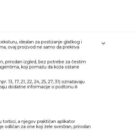
eksturu, idealan za postizanje glatkog i
ma, ovaj proizvod ne samo da prekriva
jan, prirodan izgled, bez potrebe za čestim
 agentima, koji pomažu da koža ostane
. 13, 17, 21, 22, 24, 25, 27, 31) označavaju
žaju dodatne informacije o podtonu ili
torbici, a njegov praktičan aplikator
odličan za one koji žele svestran, prirodan