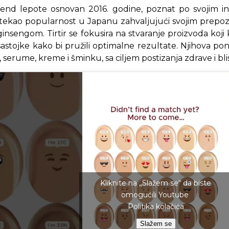
 brend lepote osnovan 2016. godine, poznat po svojim 
tekao popularnost u Japanu zahvaljujući svojim prepozn
ginsengom. Tirtir se fokusira na stvaranje proizvoda koji
sastojke kako bi pružili optimalne rezultate. Njihova p
 serume, kreme i šminku, sa ciljem postizanja zdrave i bli
Kliknite na „Slažem se“ da biste
omogućili Youtube
Politika kolačića
Slažem se