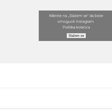
Kliknite na „Slažem se“ da biste
omogućili Instagram
Politika kolačića
Slažem se