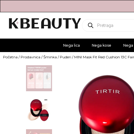
Products
search
Nega lica
Nega kose
Nega 
Početna
/
Prodavnica
/
Šminka
/
Puderi
/ MINI Mask Fit Red Cushion 13C Fai