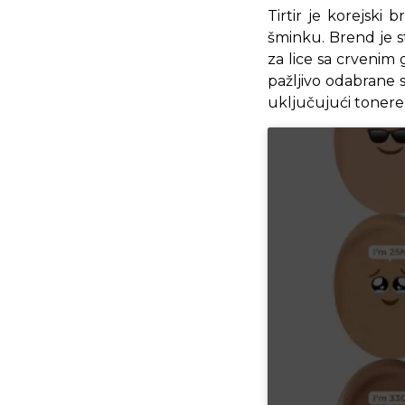
Tirtir je korejski
šminku. Brend je s
za lice sa crvenim 
pažljivo odabrane 
uključujući tonere,