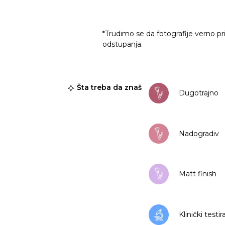
*Trudimo se da fotografije verno pr
odstupanja.
Šta treba da znaš
Dugotrajno
Nadogradiv
Matt finish
Klinički testi