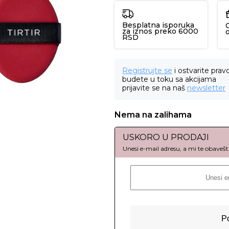
Besplatna isporuka
za iznos preko 6000
RSD
Registrujte se
i ostvarite prav
budete u toku sa akcijama
prijavite se na naš
newsletter
Nema na zalihama
USKORO U PRODAJI