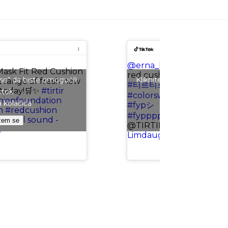
@erna_limdaugh
30 SHA
ask Fit Red Cushion
red cushion✨
#tirtir
#mas
 se“ da biste omogućili
Kliknite na „Slažem se“ da
a range of fresh new
#티르티르
#30shadesofb
 today!🛒✨
#tirtir
ktok
Tiktok
#colorswatch
#koreanb
hionfoundation
a kolačića
Politika kolač
#fypシ゚viral
#fypage
n
#redcushion
#fyppppppppppppppp
riginal sound -
žem se
Slažem se
@TIRTIR
♬ original soun
.
Limdaugh