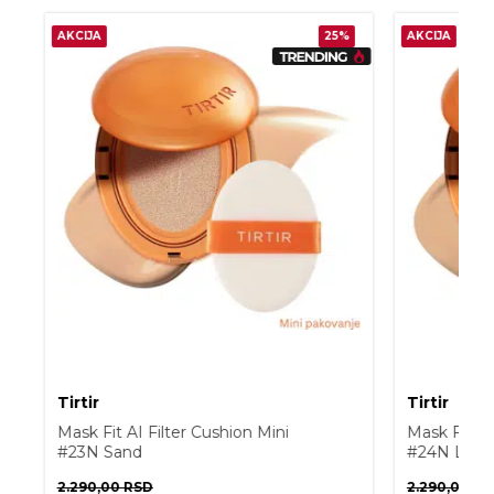
AKCIJA
25%
AKCIJA
Tirtir
Tirtir
Mask Fit AI Filter Cushion Mini
Mask Fit AI 
#23N Sand
#24N Latte
2.290,00
RSD
2.290,00
RS