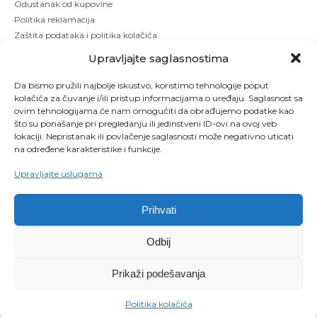
Odustanak od kupovine
Politika reklamacija
Zaštita podataka i politika kolačića
Upravljajte saglasnostima
Da bismo pružili najbolje iskustvo, koristimo tehnologije poput
kolačića za čuvanje i/ili pristup informacijama o uređaju. Saglasnost sa
ovim tehnologijama će nam omogućiti da obrađujemo podatke kao
što su ponašanje pri pregledanju ili jedinstveni ID-ovi na ovoj veb
lokaciji. Nepristanak ili povlačenje saglasnosti može negativno uticati
na određene karakteristike i funkcije.
Upravljajte uslugama
Prihvati
Copyright © 2026 Kbeauty - Sva prava zadržana. Designed by Studio 53
Odbij
Maintenanced by
Izrada sajtova
SEO optimizacija
DODAJ U KORPU
Prikaži podešavanja
0
Politika kolačića