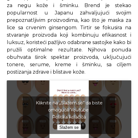
za negu kože i šminku. Brend je stekao
popularnost u Japanu zahvaljujući svojim
prepoznatljivim proizvodima, kao što je maska za
lice sa crvenim ginsengom. Tirtir se fokusira na
stvaranje proizvoda koji kombinuju efikasnost i
luksuz, koristeći pažljivo odabrane sastojke kako bi
pružili optimalne rezultate. Njihova ponuda
obuhvata širok spektar proizvoda, uključujući
tonere, serume, kreme i šminku, sa ciljem
postizanja zdrave i blistave kože.
Kliknite na „Slažem se“ da biste
omogućili Youtube
Politika kolačića
Slažem se