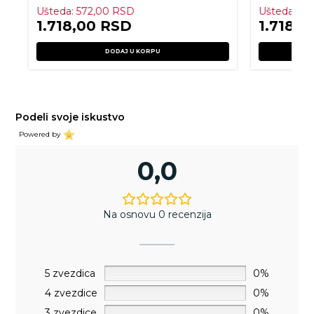
Ušteda:
572,00
RSD
Ušteda:
57
1.718,00
RSD
1.718,0
DODAJ U KORPU
Podeli svoje iskustvo
Powered by
0,0
Na osnovu 0 recenzija
5 zvezdica
0%
4 zvezdice
0%
3 zvezdice
0%