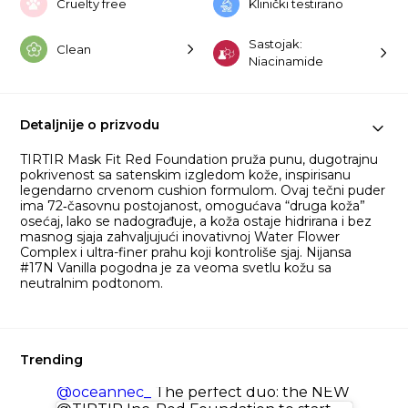
Cruelty free
Klinički testirano
Sastojak:
Clean
Niacinamide
Detaljnije o prizvodu
TIRTIR Mask Fit Red Foundation pruža punu, dugotrajnu
pokrivenost sa satenskim izgledom kože, inspirisanu
legendarno crvenom cushion formulom. Ovaj tečni puder
ima 72‑časovnu postojanost, omogućava “druga koža”
osećaj, lako se nadograđuje, a koža ostaje hidrirana i bez
masnog sjaja zahvaljujući inovativnoj Water Flower
Complex i ultra-finer prahu koji kontroliše sjaj. Nijansa
#17N Vanilla pogodna je za veoma svetlu kožu sa
neutralnim podtonom.
Trending
@oceannec_
The perfect duo: the NEW