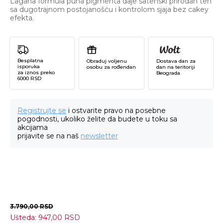
Lagana formula puna pigmenta daje satenski prirodan ten
sa dugotrajnom postojanošću i kontrolom sjaja bez cakey
efekta.
Besplatna
Obraduj voljenu
Dostava dan za
isporuka
osobu za rođendan
dan na teritoriji
za iznos preko
Beograda
6000 RSD
Registrujte se
i ostvarite pravo na posebne
pogodnosti, ukoliko želite da budete u toku sa
akcijama
prijavite se na naš
newsletter
3.790,00
RSD
Ušteda:
947,00
RSD
Ma