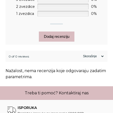
2 zvezdice
0%
1 zvezdica
0%
Dodaj recenziju
0 of 0 reviews
Nažalost, nema recenzija koje odgovaraju zadatim
parametrima.
Treba ti pomoć?
Kontaktiraj nas
ISPORUKA