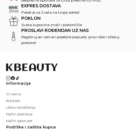
Besplatna isporuka za iznos preko 6000 RSD
EXPRES DOSTAVA
Paket je za 2 sata na tvojoj adresi!
POKLON
Svaka kupovina znači i poklončiće
PROSLAVI ROĐENDAN UZ NAS
Registruj se i ostvari posebne popuste, pravi liste i očekuj
poklone!
Informacije
O nama
Kontakt
Uslovi koriščenja
Način plaćanja
Način isporuke
Podrška i zaštita kupca