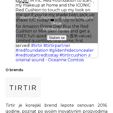
@TIRTIR Inc. Red Foundation to start
my makeup at home and the ICONIC
Red Cushion to touch up my look on
the go! If you’re my shade twin, pick up
Kliknite na „Slažem se“ da biste omogućili
shade 10C today! ❤️ P.S: Up to 60% OFF
Tiktok
for Amazon Prime Day! Buy the Red
Politika kolačića
Cushion or Milk Skin Toner and get a
FREE full-sized sunscreen ($18 value).
Slažem se
Limited quantities: first come, first
served!
#tirtir
#tirtirpartner
#redfoundation
#glidenhideconcealer
#redtostartredtostay
#tirtircushion
♬
original sound - Oceanne Comtois
O brendu
Tirtir je korejski brend lepote osnovan 2016.
godine, poznat po svojim inovativnim proizvodima