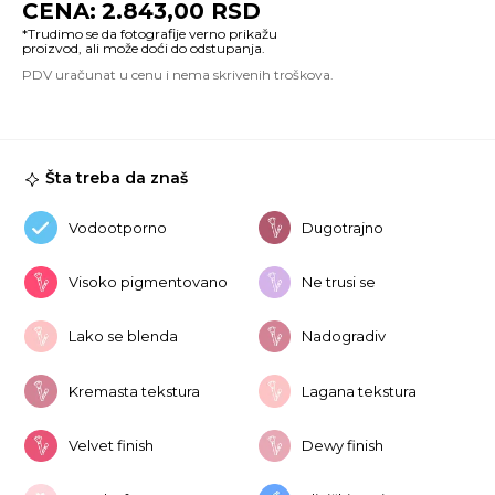
2.843,00
RSD
Fit
R
Fo
#1
Va
ko
Šta treba da znaš
Vodootporno
Dugotrajno
Visoko pigmentovano
Ne trusi se
Lako se blenda
Nadogradiv
Kremasta tekstura
Lagana tekstura
Velvet finish
Dewy finish