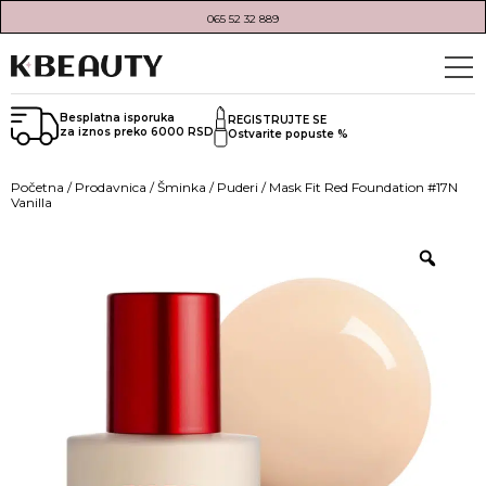
065 52 32 889
Besplatna isporuka
REGISTRUJTE SE
za iznos preko 6000 RSD
Ostvarite popuste %
Početna
/
Prodavnica
/
Šminka
/
Puderi
/ Mask Fit Red Foundation #17N
Vanilla