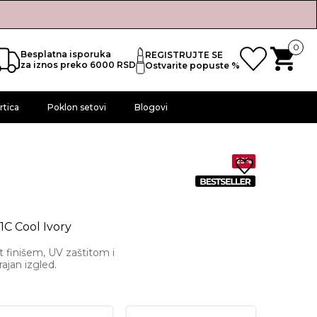
0
Besplatna isporuka
REGISTRUJTE SE
za iznos preko 6000 RSD
Ostvarite popuste %
rtica
Poklon setovi
Blogovi
25%
1C Cool Ivory
t finišem, UV zaštitom i
rajan izgled.