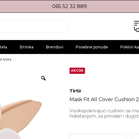
065 52 32 889
tela
Šminka
Brendovi
Posebne ponude
Poklon ka
l Ivory
AKCIJA
Tirtir
Mask Fit All Cover Cushion 2
Visokopokrivajući cushion sa ma
hidratacijom, za prirodan i dugot