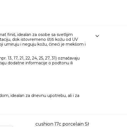
at finiš, idealan za osobe sa svetlijim
taciju, dok istovremeno štiti kožu od UV
ji umiruju i neguju kožu, čineći je mekšom i
. 13, 17, 21, 22, 24, 25, 27, 31) označavaju
žaju dodatne informacije o podtonu ili
dom, idealan za dnevnu upotrebu, ali i za
@ccarthyy
tirtir mask fit all cover
cushion 17c porcelain SHES MY QUEEN I