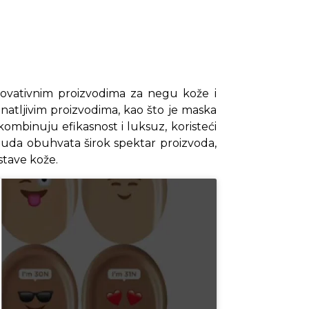
inovativnim proizvodima za negu kože i
atljivim proizvodima, kao što je maska
 kombinuju efikasnost i luksuz, koristeći
onuda obuhvata širok spektar proizvoda,
stave kože.