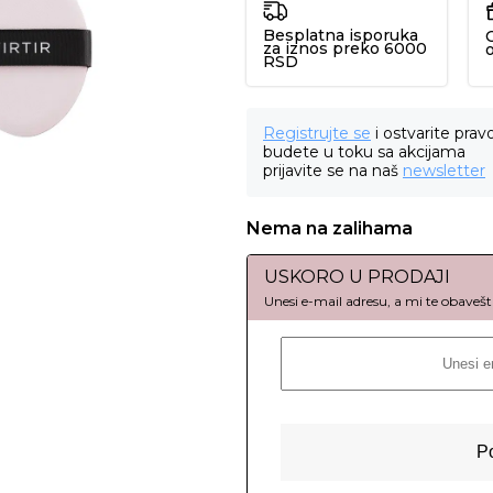
Besplatna isporuka
za iznos preko 6000
RSD
Registrujte se
i ostvarite prav
budete u toku sa akcijama
prijavite se na naš
newsletter
Nema na zalihama
USKORO U PRODAJI