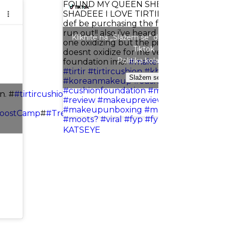
FOUND MY QUEEN SHES MY EXACT
SHADEEE I LOVE TIRTIRRRR😍😍 i will
def be purchasing the full size once i
run out!! also i’ve heard a lot abt the red
Kliknite na „Slažem se“ da biste omogućili
one oxidizing but the pink tirtir cushion
Tiktok
doesnt oxidize for me very solid
Politika kolačića
foundation imo!
#makeup
#kbeauty
#tirtir
#tirtircushion
#kbeautymakeup
Slažem se
#koreanmakeup
#cushion
#foundation
#cushionfoundation
#matte
#unboxing
n. #
#tirtircushion
@@TIRTIR
#review
#makeupreview
#makeupunboxing
#makeuptok
BoostCamp
#
#TreasureFinds
#
#TTSBeautyBesties
#moots?
#viral
#fyp
#fypシ
♬ Touch -
KATSEYE