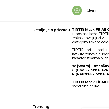
Clean
TIRTIR Mask Fit All
Detaljnije o prizvodu
tonovima kože. TIRTIR
zraka zahvaljujući vi
glatkijom tokom celo
TIRTIR koristi kombinaci
različite tonove pude
karakteristikama nijans
W (Warm) – označav
C (Cool) – označava
N (Neutral) – oznac
TIRTIR Mask Fit All
specijalne prilike.
Trending