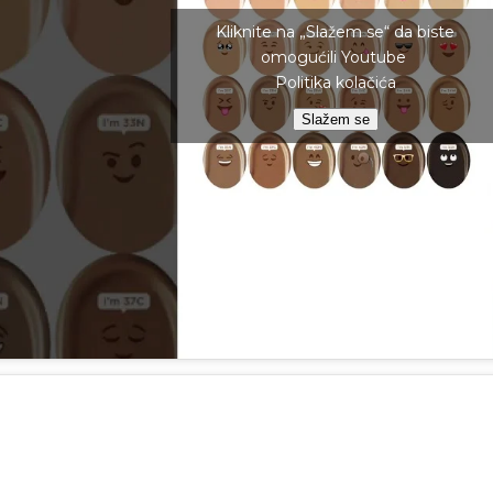
Kliknite na „Slažem se“ da biste
omogućili Youtube
Politika kolačića
Slažem se