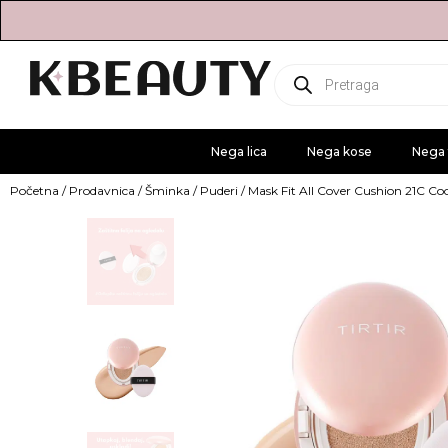
Products
search
Nega lica
Nega kose
Nega 
Početna
/
Prodavnica
/
Šminka
/
Puderi
/ Mask Fit All Cover Cushion 21C Coo