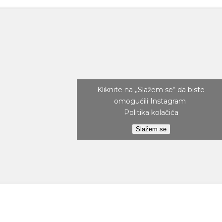
Kliknite na „Slažem se“ da biste
omogućili Instagram
Politika kolačića
Slažem se