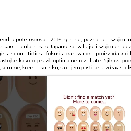
 brend lepote osnovan 2016. godine, poznat po svojim 
tekao popularnost u Japanu zahvaljujući svojim prepozn
ginsengom. Tirtir se fokusira na stvaranje proizvoda koji
sastojke kako bi pružili optimalne rezultate. Njihova p
 serume, kreme i šminku, sa ciljem postizanja zdrave i bli