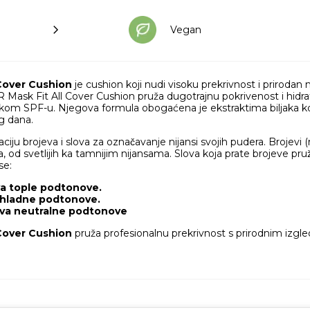
Vegan
 Cover Cushion
je cushion koji nudi visoku prekrivnost i prirodan m
 Mask Fit All Cover Cushion pruža dugotrajnu pokrivenost i hidra
sokom SPF-u. Njegova formula obogaćena je ekstraktima biljaka ko
g dana.
ju brojeva i slova za označavanje nijansi svojih pudera. Brojevi (npr
ra, od svetlijih ka tamnijim nijansama. Slova koja prate brojeve pru
e:​
a tople podtonove.​
 hladne podtonove.​
̌ava neutralne podtonove
 Cover Cushion
pruža profesionalnu prekrivnost s prirodnim izgle