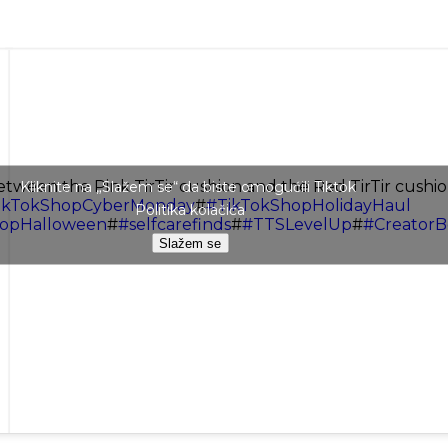
tween the Pink TirTir cushion and the Red TirTir cushio
Kliknite na „Slažem se“ da biste omogućili Tiktok
ikTokShopCyberMonday
#
#TikTokShopHolidayHaul
Politika kolačića
opHalloween
#
#selfcarefinds
#
#TTSLevelUp
#
#Creator
Slažem se