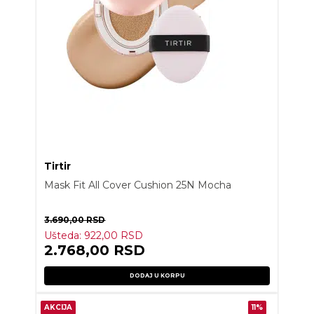
Tirtir
Mask Fit All Cover Cushion 25N Mocha
3.690,00
RSD
Ušteda:
922,00
RSD
2.768,00
RSD
DODAJ U KORPU
AKCIJA
11%