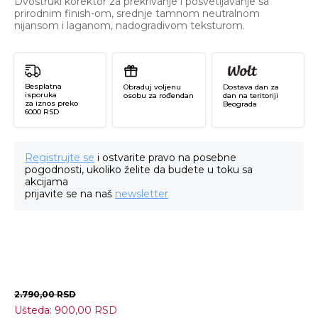
Dvostruki korektor za prekrivanje i posvetljavanje sa
prirodnim finish-om, srednje tamnom neutralnom
nijansom i laganom, nadogradivom teksturom.
Besplatna
Obraduj voljenu
Dostava dan za
isporuka
osobu za rođendan
dan na teritoriji
za iznos preko
Beograda
6000 RSD
Registrujte se
i ostvarite pravo na posebne
pogodnosti, ukoliko želite da budete u toku sa
akcijama
prijavite se na naš
newsletter
2.790,00
RSD
Ušteda:
900,00
RSD
Gl