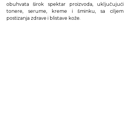
obuhvata širok spektar proizvoda, uključujući
tonere, serume, kreme i šminku, sa ciljem
postizanja zdrave i blistave kože.