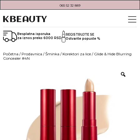
065 52 32 889
Besplatna isporuka
REGISTRUJTE SE
za iznos preko 6000 RSD
Ostvarite popuste %
Početna
/
Prodavnica
/
Šminka
/
Korektori za lice
/ Glide & Hide Blurring
Concealer #4N