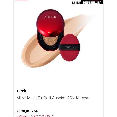
Tirtir
MINI Mask Fit Red Cushion 25N Mocha
2.190,00
RSD
Ušteda:
230,00
RSD