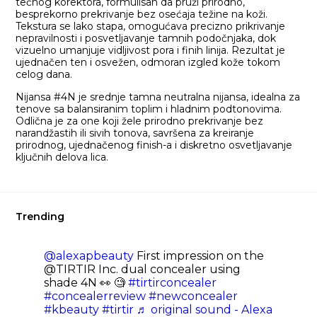
tečnog korektora, formulisan da pruži prirodno,
besprekorno prekrivanje bez osećaja težine na koži.
Tekstura se lako stapa, omogućava precizno prikrivanje
nepravilnosti i posvetljavanje tamnih podočnjaka, dok
vizuelno umanjuje vidljivost pora i finih linija. Rezultat je
ujednačen ten i osvežen, odmoran izgled kože tokom
celog dana.
Nijansa #4N je srednje tamna neutralna nijansa, idealna za
tenove sa balansiranim toplim i hladnim podtonovima.
Odlična je za one koji žele prirodno prekrivanje bez
narandžastih ili sivih tonova, savršena za kreiranje
prirodnog, ujednačenog finish-a i diskretno osvetljavanje
ključnih delova lica.
Trending
@alexapbeauty
First impression on the
@TIRTIR Inc. dual concealer using
shade 4N 👀 🧐
#tirtirconcealer
#concealerreview
#newconcealer
#kbeauty
#tirtir
♬ original sound - Alexa