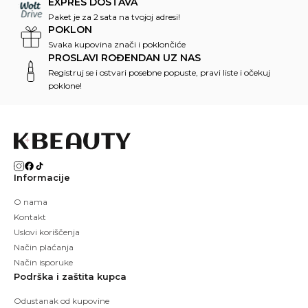
EXPRES DOSTAVA
Paket je za 2 sata na tvojoj adresi!
POKLON
Svaka kupovina znači i poklončiće
PROSLAVI ROĐENDAN UZ NAS
Registruj se i ostvari posebne popuste, pravi liste i očekuj
poklone!
Informacije
O nama
Kontakt
Uslovi koriščenja
Način plaćanja
Način isporuke
Podrška i zaštita kupca
Odustanak od kupovine