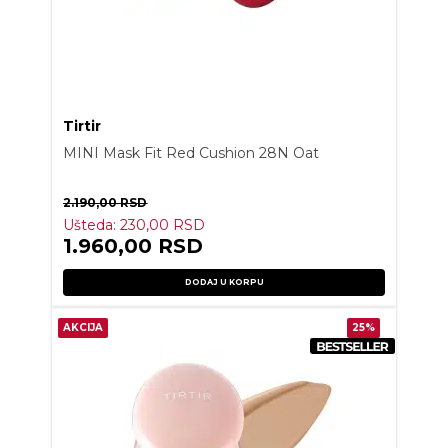
Tirtir
MINI Mask Fit Red Cushion 28N Oat
2.190,00
RSD
Ušteda:
230,00
RSD
1.960,00
RSD
DODAJ U KORPU
AKCIJA
25%