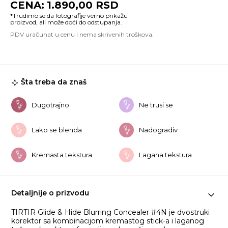
1.890,00
RSD
&
Hi
Bl
Co
#
ko
Šta treba da znaš
Dugotrajno
Ne trusi se
Lako se blenda
Nadogradiv
Kremasta tekstura
Lagana tekstura
Detaljnije o prizvodu
TIRTIR Glide & Hide Blurring Concealer #4N je dvostruki
korektor sa kombinacijom kremastog stick-a i laganog