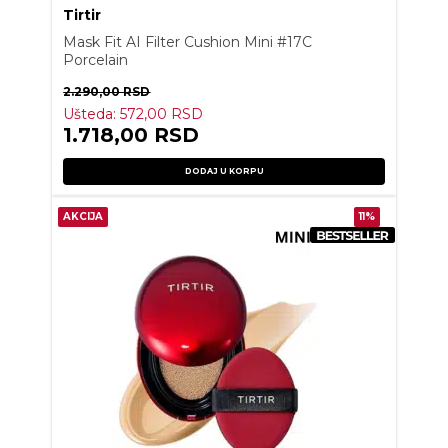
Tirtir
Mask Fit AI Filter Cushion Mini #17C
Porcelain
2.290,00
RSD
Ušteda:
572,00
RSD
1.718,00
RSD
DODAJ U KORPU
AKCIJA
11%