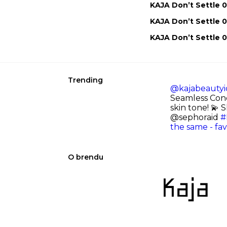
KAJA Don’t Settle 
KAJA Don’t Settle 
KAJA Don’t Settle 
Trending
@kajabeautyi
Seamless Con
skin tone! 💫 
@sephoraid
#
the same - fa
O brendu