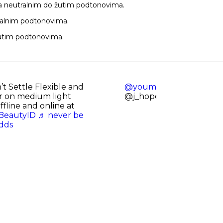
sa neutralnim do žutim podtonovima.
ralnim podtonovima.
žutim podtonovima.
t Settle Flexible and
@youmeileave
Reply to
r on medium light
@j_hopesgirlfriend
♬ kis
ffline and online at
BeautyID
♬ never be
dds