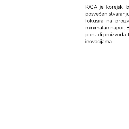
KAJA je korejski b
posvećen stvaranj
fokusira na proiz
minimalan napor. B
ponudi proizvoda. K
inovacijama.