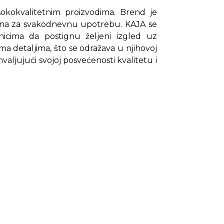
isokokvalitetnim proizvodima. Brend je
odna za svakodnevnu upotrebu. KAJA se
nicima da postignu željeni izgled uz
 detaljima, što se odražava u njihovoj
aljujući svojoj posvećenosti kvalitetu i