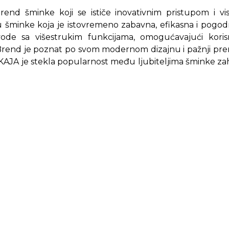
rend šminke koji se ističe inovativnim pristupom i v
u šminke koja je istovremeno zabavna, efikasna i pog
vode sa višestrukim funkcijama, omogućavajući koris
rend je poznat po svom modernom dizajnu i pažnji prema
AJA je stekla popularnost među ljubiteljima šminke zahv