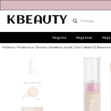
Products
search
Nega lica
Nega kose
Nega 
Početna
/
Prodavnica
/
Šminka
/
Korektori za lice
/ Don’t Settle 02 Banana M