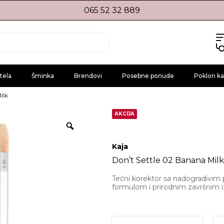
065 52 32 889
tela
Šminka
Brendovi
Posebne ponude
Poklon ka
ilk
AKCIJA
Kaja
Don’t Settle 02 Banana Milk
Tečni korektor sa nadogradivim
formulom i prirodnim završnim