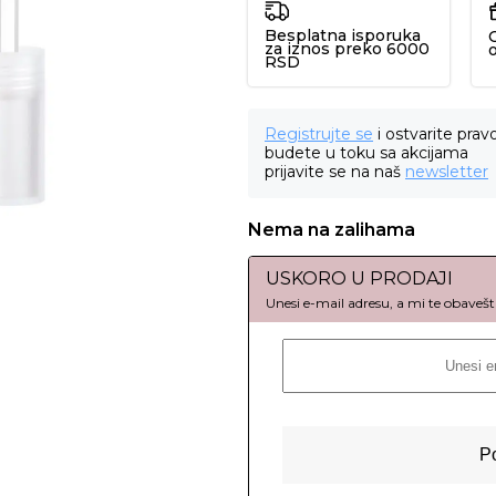
Besplatna isporuka
za iznos preko 6000
RSD
Registrujte se
i ostvarite prav
budete u toku sa akcijama
prijavite se na naš
newsletter
Nema na zalihama
USKORO U PRODAJI