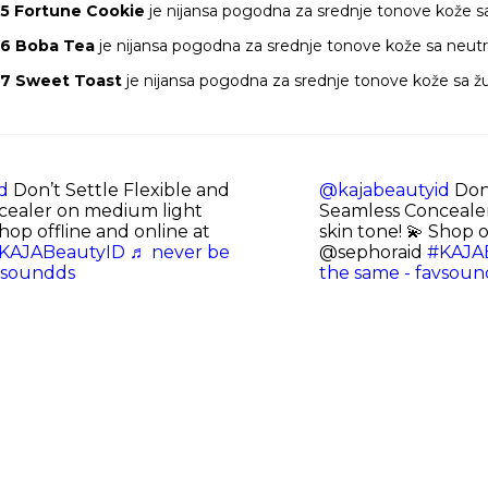
05 Fortune Cookie
je nijansa pogodna za srednje tonove kože 
06 Boba Tea
je nijansa pogodna za srednje tonove kože sa neut
07 Sweet Toast
je nijansa pogodna za srednje tonove kože sa 
d
Don’t Settle Flexible and
@kajabeautyid
Don’
cealer on medium light
Seamless Conceale
Shop offline and online at
skin tone! 💫 Shop o
KAJABeautyID
♬ never be
@sephoraid
#KAJA
vsoundds
the same - favsoun