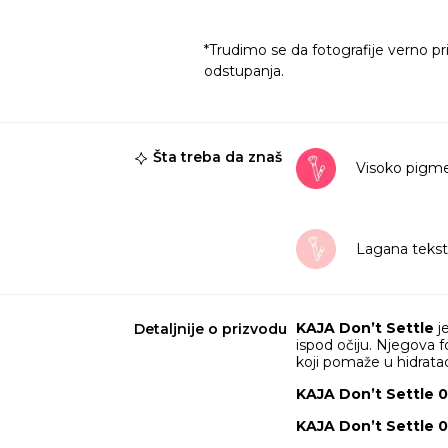
*Trudimo se da fotografije verno pr
odstupanja.
Šta treba da znaš
Visoko pigm
Lagana tekst
KAJA Don’t Settle
je
Detaljnije o prizvodu
ispod očiju. Njegova f
koji pomaže u hidrataci
KAJA Don’t Settle 
KAJA Don’t Settle 