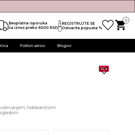
0
Besplatna isporuka
REGISTRUJTE SE
za iznos preko 6000 RSD
Ostvarite popuste %
rtica
Poklon setovi
Blogovi
25%
 pokrivanjem, hidratantnom
 izgledom