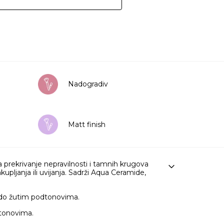
Nadogradiv
Matt finish
a prekrivanje nepravilnosti i tamnih krugova
upljanja ili uvijanja. Sadrži Aqua Ceramide,
 do žutim podtonovima.
dtonovima.