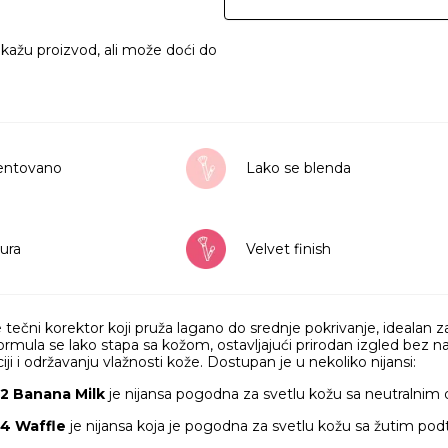
ikažu proizvod, ali može doći do
entovano
Lako se blenda
ura
Velvet finish
 tečni korektor koji pruža lagano do srednje pokrivanje, idealan z
ormula se lako stapa sa kožom, ostavljajući prirodan izgled bez nak
ji i održavanju vlažnosti kože. Dostupan je u nekoliko nijansi:
02 Banana Milk
je nijansa pogodna za svetlu kožu sa neutralnim
04 Waffle
je nijansa koja je pogodna za svetlu kožu sa žutim po