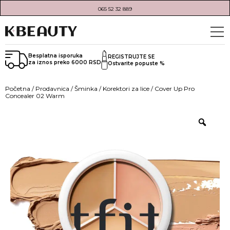
065 52 32 889
Besplatna isporuka
REGISTRUJTE SE
za iznos preko 6000 RSD
Ostvarite popuste %
Početna
/
Prodavnica
/
Šminka
/
Korektori za lice
/ Cover Up Pro
Concealer 02 Warm