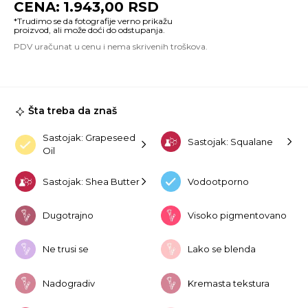
1.943,00
RSD
U
Pr
Co
02
W
ko
Šta treba da znaš
Sastojak: Grapeseed
Sastojak: Squalane
Oil
Sastojak: Shea Butter
Vodootporno
Dugotrajno
Visoko pigmentovano
Ne trusi se
Lako se blenda
Nadogradiv
Kremasta tekstura