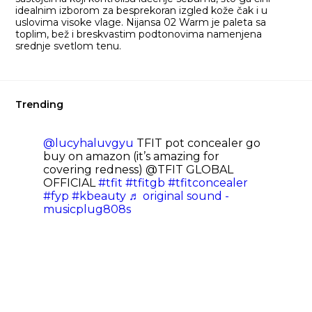
idealnim izborom za besprekoran izgled kože čak i u
uslovima visoke vlage. Nijansa 02 Warm je paleta sa
toplim, bež i breskvastim podtonovima namenjena
srednje svetlom tenu.
Trending
@lucyhaluvgyu
TFIT pot concealer go
buy on amazon (it’s amazing for
covering redness) @TFIT GLOBAL
OFFICIAL
#tfit
#tfitgb
#tfitconcealer
#fyp
#kbeauty
♬ original sound -
musicplug808s