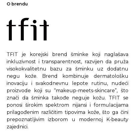
O brendu
TFIT je korejski brend šminke koji naglašava
inkluzivnost i transparentnost, razvijen da pruža
visokokvalitetnu bazu za šminku uz dodatnu
negu kože. Brend kombinuje dermatološku
inovaciju i svakodnevnu lepote rutinu, nudeći
proizvode koji su “makeup-meets-skincare”, što
znači da šminka takođe neguje kožu. TFIT se
ponosi širokim spektrom nijansi i formulacijama
prilagođenim različitim tipovima kože, što ga čini
prepoznatljivim izborom u modernoj K-beauty
zajednici.