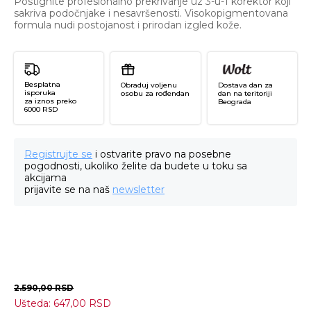
Postignite profesionalno prekrivanje uz 3-u-1 korektor koji
sakriva podočnjake i nesavršenosti. Visokopigmentovana
formula nudi postojanost i prirodan izgled kože.
Besplatna
Obraduj voljenu
Dostava dan za
isporuka
osobu za rođendan
dan na teritoriji
za iznos preko
Beograda
6000 RSD
Registrujte se
i ostvarite pravo na posebne
pogodnosti, ukoliko želite da budete u toku sa
akcijama
prijavite se na naš
newsletter
2.590,00
RSD
Ušteda:
647,00
RSD
Co