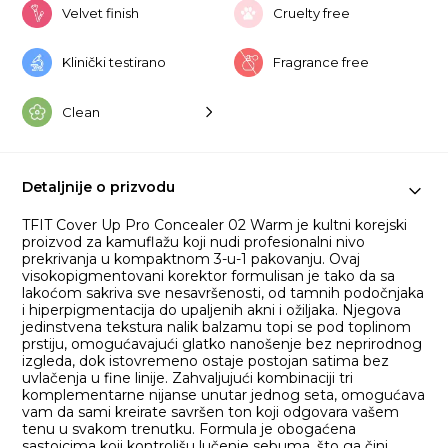
Velvet finish
Cruelty free
Klinički testirano
Fragrance free
Clean
Detaljnije o prizvodu
TFIT Cover Up Pro Concealer 02 Warm je kultni korejski
proizvod za kamuflažu koji nudi profesionalni nivo
prekrivanja u kompaktnom 3-u-1 pakovanju. Ovaj
visokopigmentovani korektor formulisan je tako da sa
lakoćom sakriva sve nesavršenosti, od tamnih podočnjaka
i hiperpigmentacija do upaljenih akni i ožiljaka. Njegova
jedinstvena tekstura nalik balzamu topi se pod toplinom
prstiju, omogućavajući glatko nanošenje bez neprirodnog
izgleda, dok istovremeno ostaje postojan satima bez
uvlačenja u fine linije. Zahvaljujući kombinaciji tri
komplementarne nijanse unutar jednog seta, omogućava
vam da sami kreirate savršen ton koji odgovara vašem
tenu u svakom trenutku. Formula je obogaćena
sastojcima koji kontrolišu lučenje sebuma, što ga čini