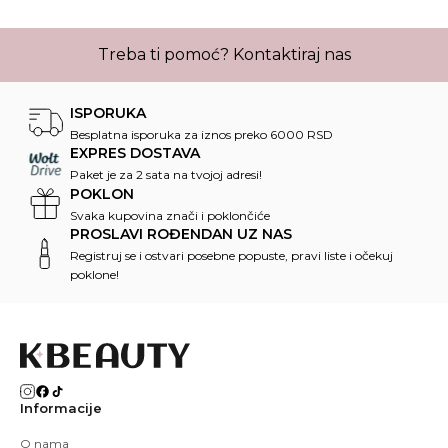
Treba ti pomoć?
Kontaktiraj nas
ISPORUKA
Besplatna isporuka za iznos preko 6000 RSD
EXPRES DOSTAVA
Paket je za 2 sata na tvojoj adresi!
POKLON
Svaka kupovina znači i poklončiće
PROSLAVI ROĐENDAN UZ NAS
Registruj se i ostvari posebne popuste, pravi liste i očekuj
poklone!
Informacije
O nama