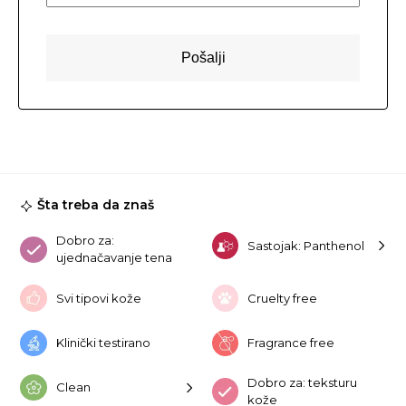
Šta treba da znaš
Dobro za:
Sastojak: Panthenol
ujednačavanje tena
Svi tipovi kože
Cruelty free
Klinički testirano
Fragrance free
Dobro za: teksturu
Clean
kože