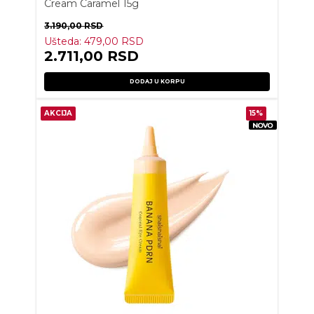
Cream Caramel 15g
3.190,00
RSD
Ušteda:
479,00
RSD
2.711,00
RSD
DODAJ U KORPU
AKCIJA
15%