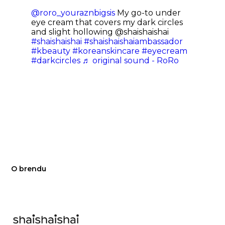
@roro_youraznbigsis
My go-to under
eye cream that covers my dark circles
and slight hollowing @shaishaishai
#shaishaishai
#shaishaishaiambassador
#kbeauty
#koreanskincare
#eyecream
#darkcircles
♬ original sound - RoRo
O brendu