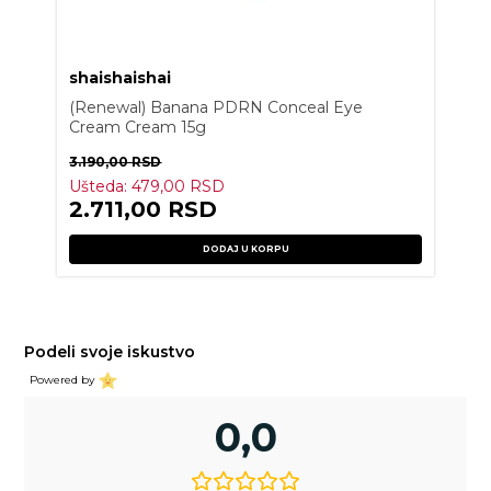
shaishaishai
(Renewal) Banana PDRN Conceal Eye
Cream Cream 15g
3.190,00
RSD
Ušteda:
479,00
RSD
2.711,00
RSD
DODAJ U KORPU
Podeli svoje iskustvo
Powered by
0,0