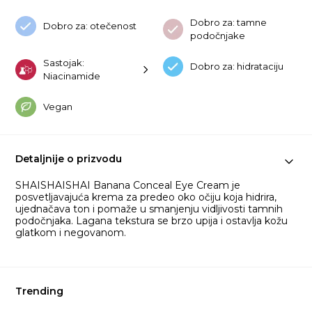
Dobro za: tamne
Dobro za: otečenost
podočnjake
Sastojak:
Dobro za: hidrataciju
Niacinamide
Vegan
Detaljnije o prizvodu
SHAISHAISHAI Banana Conceal Eye Cream je
posvetljavajuća krema za predeo oko očiju koja hidrira,
ujednačava ton i pomaže u smanjenju vidljivosti tamnih
podočnjaka. Lagana tekstura se brzo upija i ostavlja kožu
glatkom i negovanom.
Trending