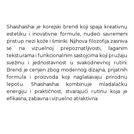
Shaishaishai je korejski brend koji spaja kreativnu
estetiku i inovativne formule, nudeći savremeni
pristup nezi kože i šminki. Njihova filozofija zasniva
se na vizuelnoj prepoznatljivosti, laganim
teksturama i funkcionalnim sastojcima koji pružaju
svežinu i jednostavnost u svakodnevnoj rutini.
Brend je cenjen zbog modernog dizajna, prijatnih
formula i proizvoda koji naglašavaju prirodnu
lepotu. Shaishaishai kombinuje mladalačku
energiju i praktičnost, stvarajući rutinu koja je
efikasna, zabavna i vizuelno atraktivna.