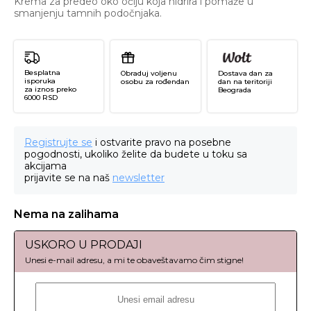
Krema za predeo oko očiju koja hidrira i pomaže u
smanjenju tamnih podočnjaka.
Besplatna
Obraduj voljenu
Dostava dan za
isporuka
osobu za rođendan
dan na teritoriji
za iznos preko
Beograda
6000 RSD
Registrujte se
i ostvarite pravo na posebne
pogodnosti, ukoliko želite da budete u toku sa
akcijama
prijavite se na naš
newsletter
Nema na zalihama
USKORO U PRODAJI