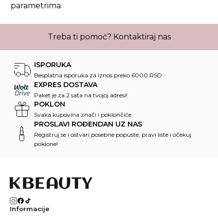
parametrima.
Treba ti pomoć?
Kontaktiraj nas
ISPORUKA
Besplatna isporuka za iznos preko 6000 RSD
EXPRES DOSTAVA
Paket je za 2 sata na tvojoj adresi!
POKLON
Svaka kupovina znači i poklončiće
PROSLAVI ROĐENDAN UZ NAS
Registruj se i ostvari posebne popuste, pravi liste i očekuj
poklone!
Informacije