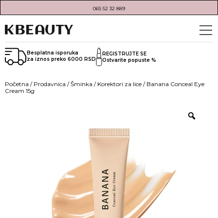
065 52 32 889
Besplatna isporuka
REGISTRUJTE SE
za iznos preko 6000 RSD
Ostvarite popuste %
Početna
/
Prodavnica
/
Šminka
/
Korektori za lice
/ Banana Conceal Eye
Cream 15g